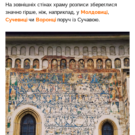
На зовнішніх стінах храму розписи збереглися
Молдовиці
значно гірше, ніж, наприклад, у
,
Сучевиці
Воронці
чи
поруч із Сучавою.