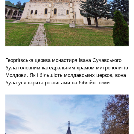
Георгіївська церква монастиря Івана Сучавського
була головним катедральним храмом митрополитів
Молдови. Як і більшість молдавських церков, вона
була уся вкрита розписами на біблійні теми.