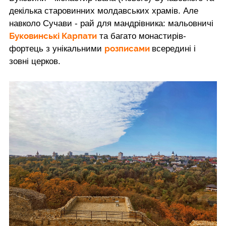
декілька старовинних молдавських храмів. Але
навколо Сучави - рай для мандрівника: мальовничі
Буковинські Карпати
та багато монастирів-
розписами
фортець з унікальними
всередині і
зовні церков.