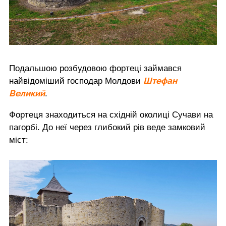
Подальшою розбудовою фортеці займався
Штефан
найвідоміший господар Молдови
Великий
.
Фортеця знаходиться на східній околиці Сучави на
пагорбі. До неї через глибокий рів веде замковий
міст: