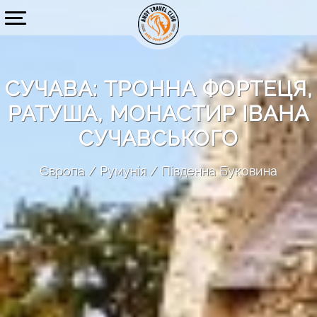
СУЧАВА: ТРОННА ФОРТЕЦЯ,
РАТУША, МОНАСТИР ІВАНА
СУЧАВСЬКОГО
Європа
Румунія
Південна Буковина