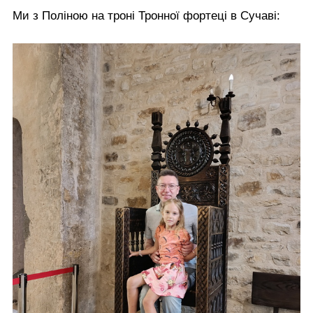
Ми з Поліною на троні Тронної фортеці в Сучаві: