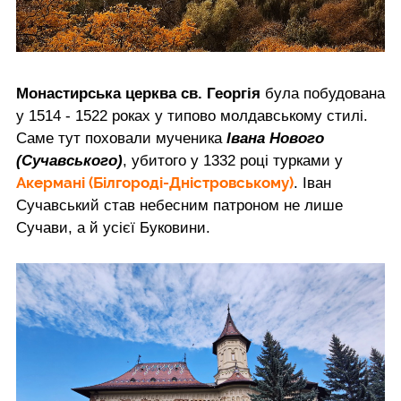
Монастирська церква св. Георгія
була побудована
у 1514 - 1522 роках у типово молдавському стилі.
Саме тут поховали мученика
Івана Нового
(Сучавського)
, убитого у 1332 році турками у
Акермані (Білгороді-Дністровському)
. Іван
Сучавський став небесним патроном не лише
Сучави, а й усієї Буковини.