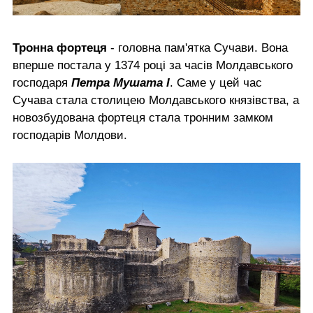
Тронна фортеця
- головна пам'ятка Сучави. Вона
вперше постала у 1374 році за часів Молдавського
господаря
Петра Мушата І
. Саме у цей час
Сучава стала столицею Молдавського князівства, а
новозбудована фортеця стала тронним замком
господарів Молдови.