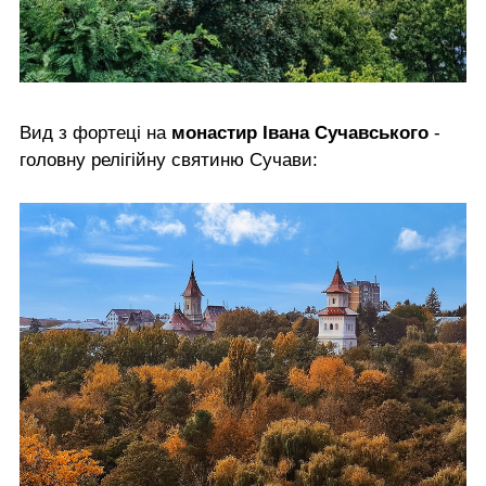
Вид з фортеці на
монастир Івана Сучавського
-
головну релігійну святиню Сучави: