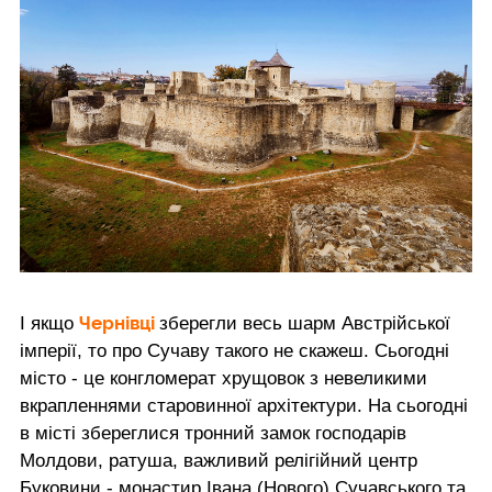
Чернівці
І якщо
зберегли весь шарм Австрійської
імперії, то про Сучаву такого не скажеш. Сьогодні
місто - це конгломерат хрущовок з невеликими
вкрапленнями старовинної архітектури. На сьогодні
в місті збереглися тронний замок господарів
Молдови, ратуша, важливий релігійний центр
Буковини - монастир Івана (Нового) Сучавського та