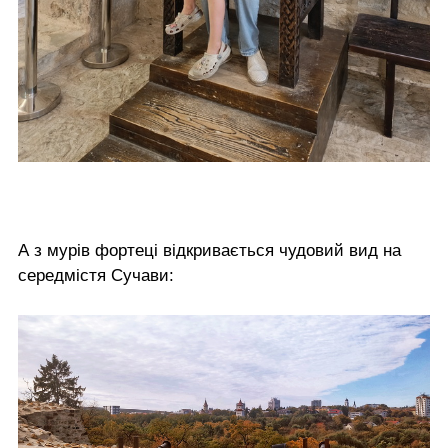
А з мурів фортеці відкривається чудовий вид на
середмістя Сучави: