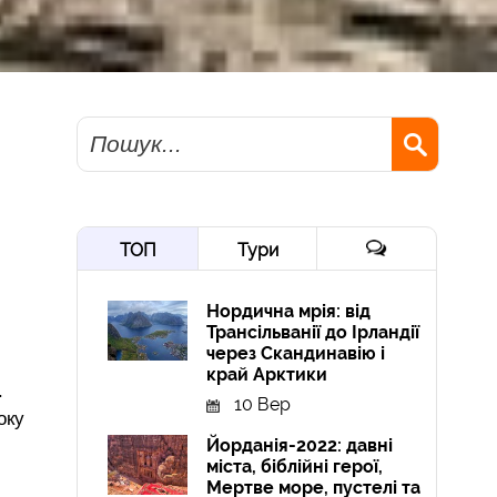
Пошук
ТОП
Тури
Нордична мрія: від
Трансільванії до Ірландії
через Скандинавію і
край Арктики
.
10 Вер
оку
Йорданія-2022: давні
міста, біблійні герої,
Мертве море, пустелі та