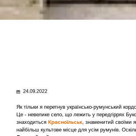
24.09.2022
Як тільки я перетнув українсько-румунський кордо
Це - невелике село, що лежить у передгіррях Буко
Красноїльськ
знаходиться
, знаменитий своїми 
найбільш культове місце для усім румунів. Оскі