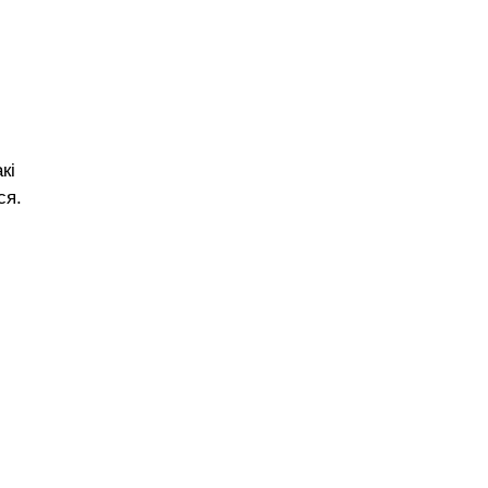
кі
ся.