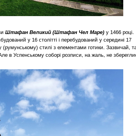
ви
Штафан Великий (Штафан Чел Маре)
у 1466 році.
 збудований у 16 столітті і перебудований у середині 17
 (румунському) стилі з елементами готики. Зазвичай, та
 Але в Успенському соборі розписи, на жаль, не зберегли