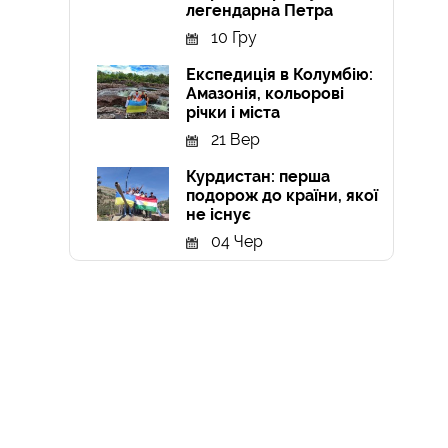
легендарна Петра
10 Гру
Експедиція в Колумбію:
Амазонія, кольорові
річки і міста
21 Вер
Курдистан: перша
подорож до країни, якої
не існує
04 Чер