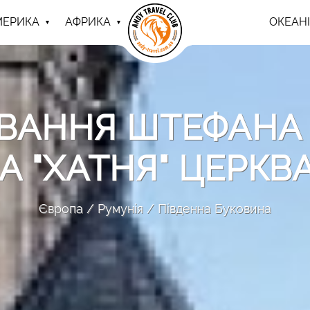
МЕРИКА
АФРИКА
ОКЕАНІ
ОВАННЯ ШТЕФАНА 
А "ХАТНЯ" ЦЕРКВ
Європа
Румунія
Південна Буковина