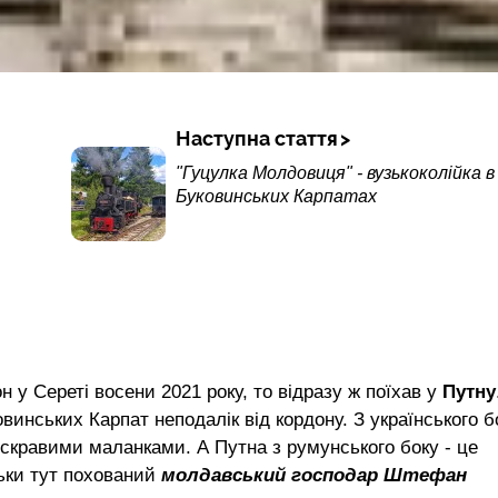
Наступна стаття
"Гуцулка Молдовиця" - вузькоколійка в
Буковинських Карпатах
н у Сереті восени 2021 року, то відразу ж поїхав у
Путну
винських Карпат неподалік від кордону. З українського б
яскравими маланками. А Путна з румунського боку - це
льки тут похований
молдавський господар Штефан