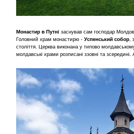
Монастир в Путні
заснував сам господар Молдо
Головний храм монастирю -
Успенський собор
,
століття. Церква виконана у типово молдавському
молдавські храми розписані ззовні та зсередині.