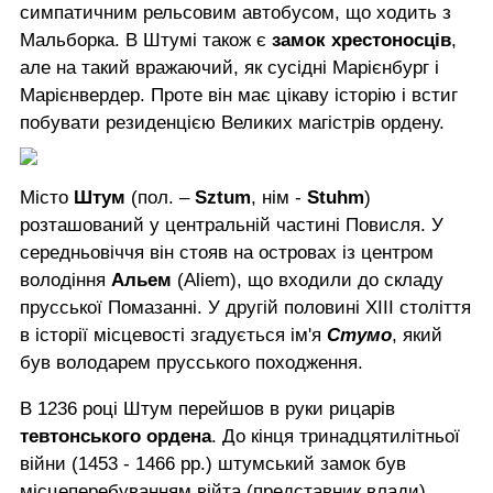
симпатичним рельсовим автобусом, що ходить з
Мальборка. В Штумі також є
замок хрестоносців
,
але на такий вражаючий, як сусідні Марієнбург і
Марієнвердер. Проте він має цікаву історію і встиг
побувати резиденцією Великих магістрів ордену.
Місто
Штум
(пол. –
Sztum
, нім -
Stuhm
)
розташований у центральній частині Повисля. У
середньовіччя він стояв на островах із центром
володіння
Альем
(Aliem), що входили до складу
прусської Помазанні. У другій половині XIII століття
в історії місцевості згадується ім'я
Стумо
, який
був володарем прусського походження.
В 1236 році Штум перейшов в руки рицарів
тевтонського ордена
. До кінця тринадцятилітньої
війни (1453 - 1466 рр.) штумський замок був
місцеперебуванням війта (представник влади).