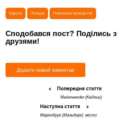
Європа
Польща
Поморське воєводство
Сподобався пост? Поділись з
друзями!
Додати новий коментар
Попередня стаття
Marienwerder (Квідзин)
Наступна стаття
Марієнбург (Мальборк): місто