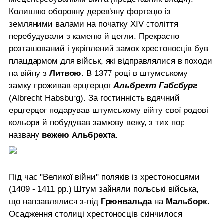
Колишню оборонну дерев'яну фортецю із
земляними валами на початку XIV століття
перебудували з каменю й цегли. Прекрасно
розташований і укріплений замок хрестоносців був
плацдармом для військ, які відправлялися в походи
на війну з
Литвою
. В 1377 році в штумському
замку проживав ерцгерцог
Альбрехт Габсбург
(Albrecht Habsburg). За гостинність вдячний
ерцгерцог подарував штумському війту свої родові
кольори й побудував замкову вежу, з тих пор
названу
вежею Альбрехта
.
Під час "Великої війни" поляків із хрестоносцями
(1409 - 1411 рр.) Штум зайняли польські війська,
що направлялися з-під
Грюнвальда
на
Мальборк
.
Осадження столиці хрестоносців скінчилося