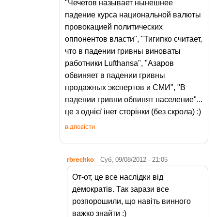
"Чечетов называет нынешнее
падение курса национальной валюты
провокацией политических
оппонентов власти", "Тигипко считает,
что в падении гривны виноваты
работники Lufthansa", "Азаров
обвиняет в падении гривны
продажных экспертов и СМИ", "В
падении гривни обвинят население"...
це з однієї інет сторінки (без скрола) :)
відповісти
rbrechko
Суб, 09/08/2012 - 21:05
От-от, це все наслідки від
демократів. Так зарази все
розпорошили, що навіть винного
важко знайти :)