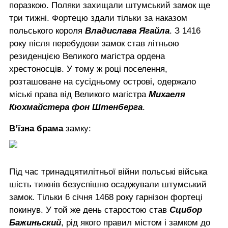
поразкою. Поляки захищали штумський замок ще
три тижні. Фортецю здали тільки за наказом
польського короля
Владислава Ягайла
. З 1416
року після перебудови замок став літньою
резиденцією Великого магістра ордена
хрестоносців. У тому ж році поселення,
розташоване на сусідньому острові, одержало
міські права від Великого магістра
Михаеля
Кюхмайстера фон Штенберга
.
В’їзна брама
замку:
Під час тринадцятилітньої війни польські війська
шість тижнів безуспішно осаджували штумський
замок. Тільки 6 січня 1468 року гарнізон фортеці
покинув. У той же день старостою став
Сцибор
Бажиньский
, рід якого правил містом і замком до