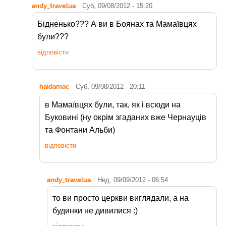
andy_travelua
Суб, 09/08/2012 - 15:20
Бідненько??? А ви в Боянах та Мамаївцях
були???
відповісти
haidamac
Суб, 09/08/2012 - 20:11
в Мамаївцях були, так, як і всюди на
Буковині (ну окрім згаданих вже Чернауців
та Фонтани Альби)
відповісти
andy_travelua
Нед, 09/09/2012 - 06:54
то ви просто церкви виглядали, а на
будинки не дивилися :)