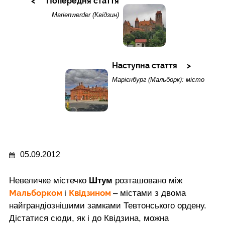
Попередня стаття
Marienwerder (Квідзин)
Наступна стаття
Марієнбург (Мальборк): місто
05.09.2012
Невеличке містечко
Штум
розташовано між
Мальборком
Квідзином
і
– містами з двома
найграндіознішими замками Тевтонського ордену.
Дістатися сюди, як і до Квідзина, можна