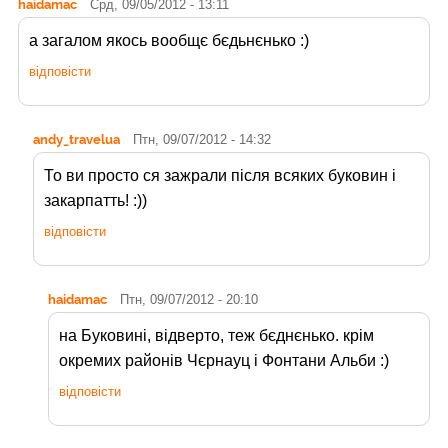
haidamac
Срд, 09/05/2012 - 13:11
а загалом якось вообщє бєдьнєнько :)
відповісти
andy_travelua
Птн, 09/07/2012 - 14:32
То ви просто ся зажрали після всяких буковин і
закарпатть! :))
відповісти
haidamac
Птн, 09/07/2012 - 20:10
на Буковині, відверто, теж бєднєнько. крім
окремих районів Чєрнауц і Фонтани Альби :)
відповісти