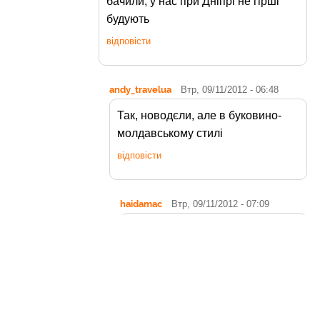
бачили, у нас при Дніпрі не гірші
будують
відповісти
andy_travelua
Втр, 09/11/2012 - 06:48
Так, новодєли, але в буковино-
молдавському стилі
відповісти
haidamac
Втр, 09/11/2012 - 07:09
нєобринковяну? :)))
відповісти
pfevicionu
Нед, 09/23/2012 - 03:23