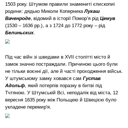
1503 року. Штумом правили знамениті єпископиі
родини: дядько Миколи Коперника
Лукаш
Ваченроде
, відомий в історії Помор’я рід
Цемув
(1530 – 1636 рр.), а з 1724 до 1772 року – рід
Белиньских
.
Під час війн зі шведами в XVII столітті місто й
замок значно постраждали. Причиною цього були
не тільки воєнні дії, але й часті проходження військ.
У штумському замку ховався сам
Густав
Адольф
, який потерпів поразку в битві під
Тчтяною. У Штумській Всі, неподалік від міста, 12
вересня 1635 року між Польщею й Швецією було
укладене перемир'я.