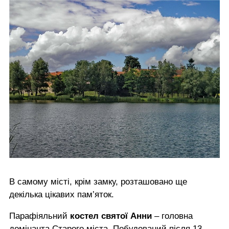
В самому місті, крім замку, розташовано ще
декілька цікавих пам’яток.
Парафіяльний
костел святої Анни
– головна
домінанта Старого міста. Побудований після 13-