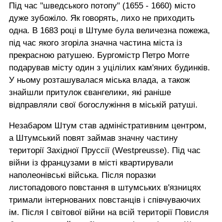
Під час "шведського потопу" (1655 - 1660) місто
дуже зубожіло. Як говорять, лихо не приходить
одна. В 1683 році в Штуме була величезна пожежа,
під час якого згоріла значна частина міста із
прекрасною ратушею. Бургомістр Петро Могге
подарував місту один з уцілілих кам'яних будинків.
У ньому розташувалася міська влада, а також
знайшли притулок євангелики, які раніше
відправляли свої богослужіння в міській ратуші.
Незабаром Штум став адміністративним центром,
а Штумський повят займав значну частину
території Західної Пруссії (Westpreusse). Під час
війни із французами в місті квартирували
наполеонівські війська. Після поразки
листопадового повстання в штумських в'язницях
тримали інтернованих повстанців і співчуваючих
ім. Після I світової війни на всій території Повисля