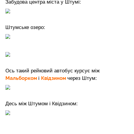
Забудова центра міста у Штумі:
Штумське озеро:
Ось такий рейковий автобус курсує між
Мальборком
Квідзином
і
через Штум:
Десь між Штумом і Квідзином: