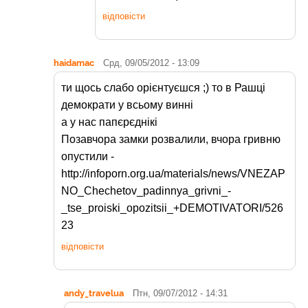
відповісти
haidamac
Срд, 09/05/2012 - 13:09
ти щось слабо орієнтуєшся ;) то в Рашці
демократи у всьому винні
а у нас папєрєднікі
Позавчора замки розвалили, вчора гривню
опустили -
http://infoporn.org.ua/materials/news/VNEZAP
NO_Chechetov_padinnya_grivni_-
_tse_proiski_opozitsii_+DEMOTIVATORI/526
23
відповісти
andy_travelua
Птн, 09/07/2012 - 14:31