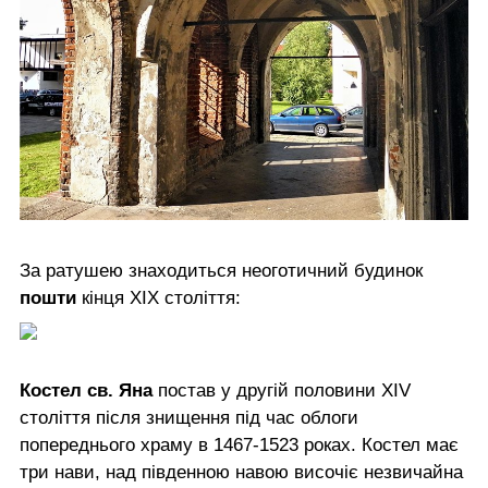
За ратушею знаходиться неоготичний будинок
пошти
кінця ХІХ століття:
Костел св. Яна
постав у другій половини XIV
століття після знищення під час облоги
попереднього храму в 1467-1523 роках. Костел має
три нави, над південною навою височіє незвичайна