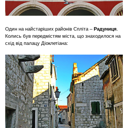
Один на найстаріших районів Спліта –
Радуниця
.
Колись був передмістям міста, що знаходилося на
схід від палацу Діоклетіана: