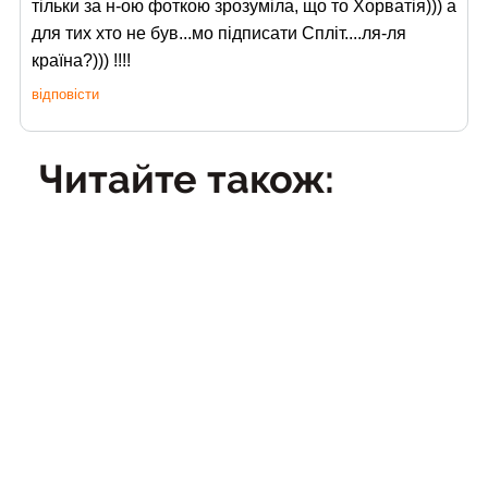
тільки за н-ою фоткою зрозуміла, що то Хорватія))) а
для тих хто не був...мо підписати Спліт....ля-ля
країна?))) !!!!
відповісти
Читайте також:
19
Набережна Спліта
Кві
14
Спліт з гори Мар'ян
Кві
13 Кві
Палац Діоклетіана у Спліті