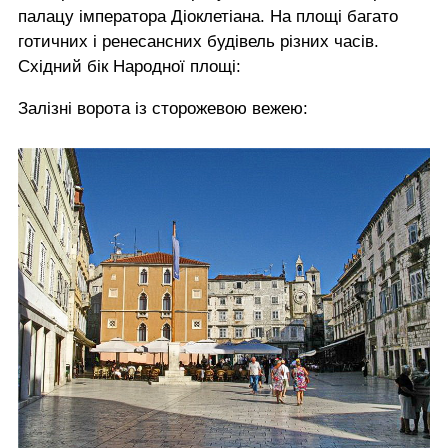
палацу імператора Діоклетіана. На площі багато
готичних і ренесансних будівель різних часів.
Східний бік Народної площі:
Залізні ворота із сторожевою вежею: