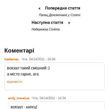
Попередня стаття
Палац Діоклетіана у Спліті
Наступна стаття
Набережна Спліта
Коментарі
haidamac
Чтв, 04/14/2011 - 16:04
вокзал такий смішний :)
а місто гарне, ага
відповісти
andy_travelua
Чтв, 04/14/2011 - 16:34
вокзал - капєц!