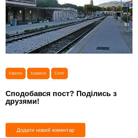
Європа
Хорватія
Спліт
Сподобався пост? Поділись з
друзями!
Додати новий коментар