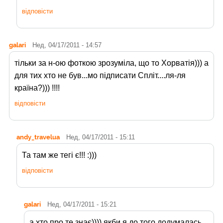
відповісти
galari
Нед, 04/17/2011 - 14:57
тільки за н-ою фоткою зрозуміла, що то Хорватія))) а
для тих хто не був...мо підписати Спліт....ля-ля
країна?))) !!!!
відповісти
andy_travelua
Нед, 04/17/2011 - 15:11
Та там же тегі є!!! :)))
відповісти
galari
Нед, 04/17/2011 - 15:21
а хто про те знає)))) якби я до того додумалась