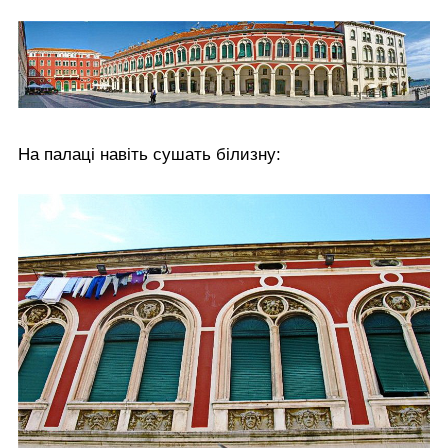
На палаці навіть сушать білизну: