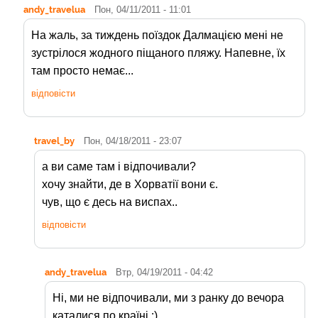
andy_travelua
Пон, 04/11/2011 - 11:01
На жаль, за тиждень поїздок Далмацією мені не
зустрілося жодного піщаного пляжу. Напевне, їх
там просто немає...
відповісти
travel_by
Пон, 04/18/2011 - 23:07
а ви саме там і відпочивали?
хочу знайти, де в Хорватії вони є.
чув, що є десь на виспах..
відповісти
andy_travelua
Втр, 04/19/2011 - 04:42
Ні, ми не відпочивали, ми з ранку до вечора
каталися по країні :)