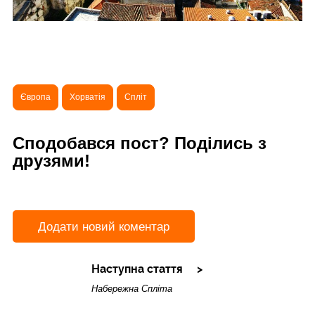
Європа
Хорватія
Спліт
Сподобався пост? Поділись з
друзями!
Додати новий коментар
Наступна стаття
Набережна Спліта