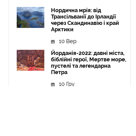
Нордична мрія: від
Трансільванії до Ірландії
через Скандинавію і край
Арктики
10 Вер
Йорданія-2022: давні міста,
біблійні герої, Мертве море,
пустелі та легендарна
Петра
10 Гру
Експедиція в Колумбію:
Амазонія, кольорові річки і
міста
21 Вер
Курдистан: перша подорож