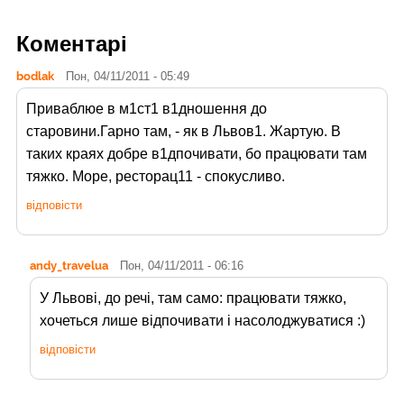
Коментарі
bodlak
Пон, 04/11/2011 - 05:49
Приваблюе в м1ст1 в1дношення до
старовини.Гарно там, - як в Львов1. Жартую. В
таких краях добре в1дпочивати, бо працювати там
тяжко. Море, ресторац11 - спокусливо.
відповісти
andy_travelua
Пон, 04/11/2011 - 06:16
У Львові, до речі, там само: працювати тяжко,
хочеться лише відпочивати і насолоджуватися :)
відповісти