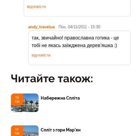
відповісти
andy_travelua
Пон, 04/11/2011 - 15:30
так, звичайно! православна готика - це
тобі не якась заїжджена дерев'яшка :)
відповісти
Читайте також:
19
Набережна Спліта
Кві
14
Спліт з гори Мар'ян
Кві