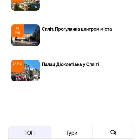
14
Спліт. Прогулянка центром міста
Кві
13 Кві
Палац Діоклетіана у Спліті
ТОП
Тури