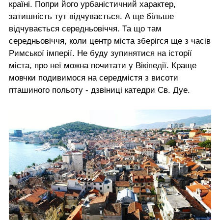
країні. Попри його урбаністичний характер,
затишність тут відчувається. А ще більше
відчувається середньовіччя. Та що там
середньовіччя, коли центр міста зберігся ще з часів
Римської імперії. Не буду зупинятися на історії
міста, про неї можна почитати у Вікіпедії. Краще
мовчки подивимося на середмістя з висоти
пташиного польоту - дзвіниці катедри Св. Дуе.