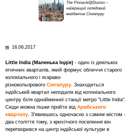
The Pinnacle@Duxton –
найкращий оглядовий
майданчик Сінгапуру
16.06.2017
Little India (Маленька Індія)
- один із декількох
етнічних кварталів, який формує обличчя старого
колоніального і яскраво-
Сінгапуру
різнокольорового
. Знаходиться
індійський квартал неподалік від колоніального
центру біля однойменної станції метро "Little India".
Арабського
Сюди можна пішки пройти від
кварталу
. З'явившись одночасно з самим містом -
два століття тому, з крихітного поселення він
перетворився на центр індійської культури в