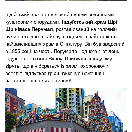
Індійський квартал відомий своїми величними
культовими спорудами.
Індуїстський храм Шрі
Шрініваса Перумал
, розташований на головній
вулиці етнічного району, є одним із найстаріших і
найважливіших храмів Сінгапуру. Він був зведений
в 1855 році на честь Перумала - одного з втілень
індуїстського бога Вішну. Прибічники індуїзму
вірять, що він бореться із злом, охороняючи
всесвіт, відпускає гріхи, виконує бажання і
наставляє на шлях істинний.