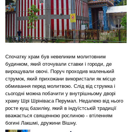
Спочатку храм був невеликим молитовним
будинком, який оточували ставки і городи, де
вирощували овочі. Поруч проходив маленький
струмок, який прихожани використали як місце
обмивання перед молитвою. Слід від струмка і
сьогодні можна побачити у внутрішньому дворі
храму Шрі Шрініваса Перумал. Недалеко від нього
росте кущ базиліку, який в індуїстській традиції
вважається священною рослиною - втіленням
богині Лакшмі, дружини Вішну.