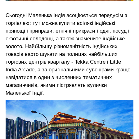
Сьогодні Маленька Індія асоціюється передусім з
торгівлею: тут можна купити всілякі індійські
прянощі і приправи, етнічні прикраси і одяг, посуд і
екзотичні солодощі, а також знамените індійське
золото. Найбільшу різноманітність індійських
товарів варто шукати на полицях найбільших
торгових центрів кварталу - Tekka Centre і Little
India Arcade, а за оригінальними сувенірами краще
навідатися в один з численних тематичних
магазинчиків, якими пістрявлять вулички
Маленької Індії.