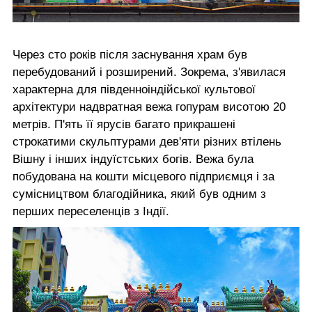
Через сто років після заснування храм був
перебудований і розширений. Зокрема, з'явилася
характерна для південноіндійської культової
архітектури надвратная вежа гопурам висотою 20
метрів. П'ять її ярусів багато прикрашені
строкатими скульптурами дев'яти різних втілень
Вішну і інших індуїстських богів. Вежа була
побудована на кошти місцевого підприємця і за
сумісництвом благодійника, який був одним з
перших переселенців з Індії.