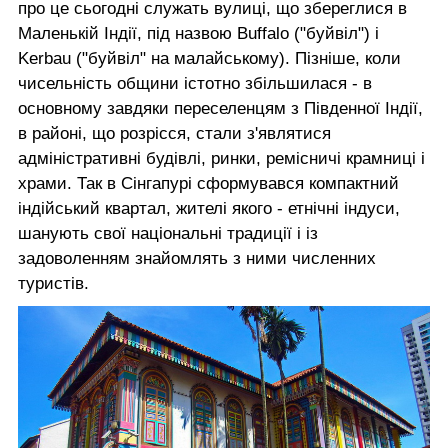
про це сьогодні служать вулиці, що збереглися в
Маленькій Індії, під назвою Buffalo ("буйвіл") і
Kerbau ("буйвіл" на малайському). Пізніше, коли
чисельність общини істотно збільшилася - в
основному завдяки переселенцям з Південної Індії,
в районі, що розрісся, стали з'являтися
адміністративні будівлі, ринки, ремісничі крамниці і
храми. Так в Сінгапурі сформувався компактний
індійський квартал, жителі якого - етнічні індуси,
шанують свої національні традиції і із
задоволенням знайомлять з ними численних
туристів.