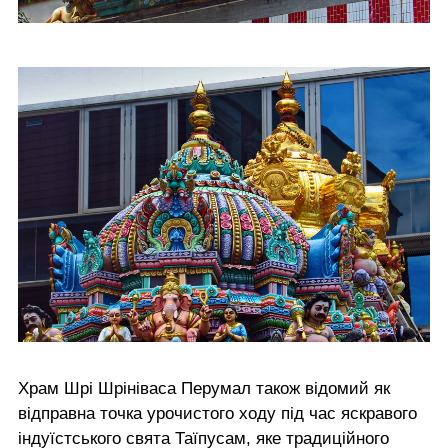
Храм Шрі Шрініваса Перумал також відомий як
відправна точка урочистого ходу під час яскравого
індуїстського свята Таїпусам, яке традиційного