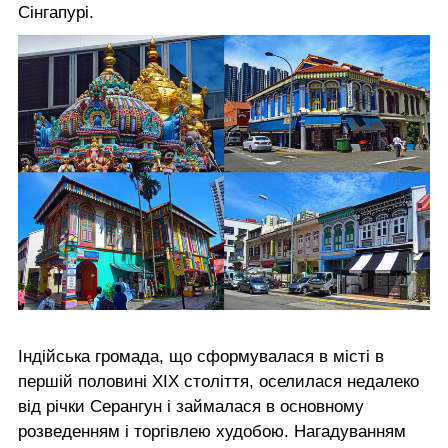
Сінгапурі.
Індійська громада, що сформувалася в місті в
першій половині XIX століття, оселилася недалеко
від річки Серангун і займалася в основному
розведенням і торгівлею худобою. Нагадуванням