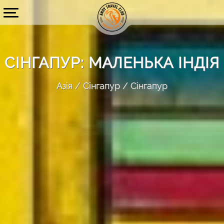
СІНГАПУР: МАЛЕНЬКА ІНДІЯ
Азія
Сінгапур
Сінгапур