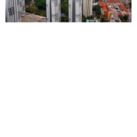
Азія
Сінгапур
Сінгапур
Сподобався пост? Поділись з
друзями!
Додати новий коментар
Попередня стаття