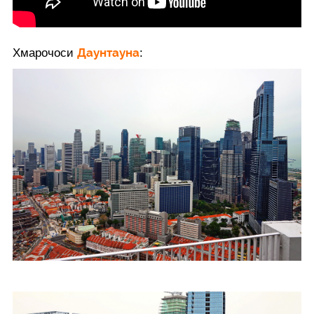
Даунтауна
Хмарочоси
: