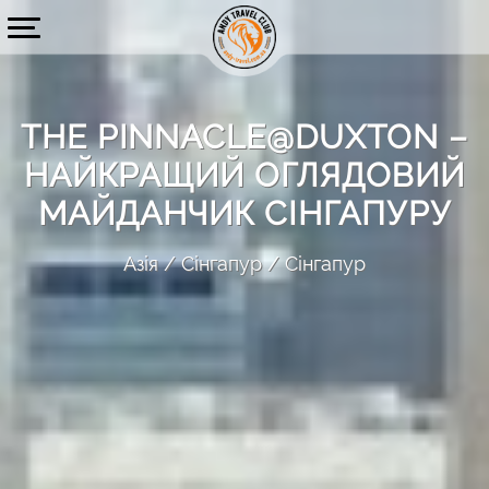
THE PINNACLE@DUXTON –
НАЙКРАЩИЙ ОГЛЯДОВИЙ
МАЙДАНЧИК СІНГАПУРУ
Азія
Сінгапур
Сінгапур