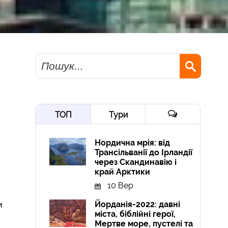
Пошук
ТОП
Тури
Нордична мрія: від
Трансільванії до Ірландії
через Скандинавію і
край Арктики
10 Вер
Йорданія-2022: давні
и
міста, біблійні герої,
Мертве море, пустелі та