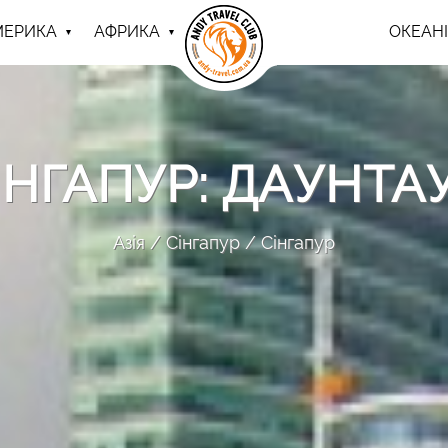
МЕРИКА
АФРИКА
ОКЕАНІ
ІНГАПУР: ДАУНТА
Азія
Сінгапур
Сінгапур