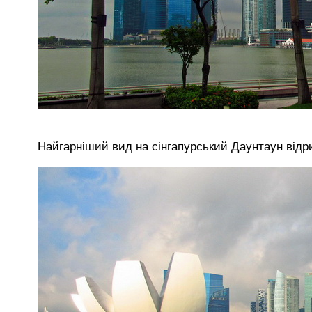
Найгарніший вид на сінгапурський Даунтаун відр