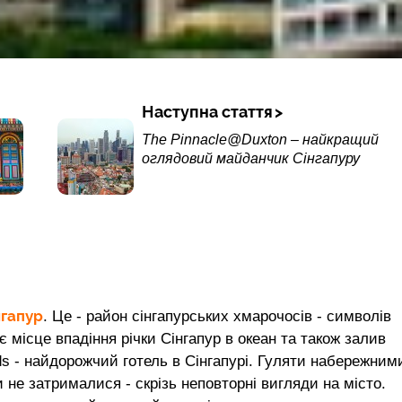
Наступна стаття
The Pinnacle@Duxton – найкращий
оглядовий майданчик Сінгапуру
нгапур
. Це - район сінгапурських хмарочосів - символів
є місце впадіння річки Сінгапур в океан та також залив
ds - найдорожчий готель в Сінгапурі. Гуляти набережним
и не затрималися - скрізь неповторні вигляди на місто.