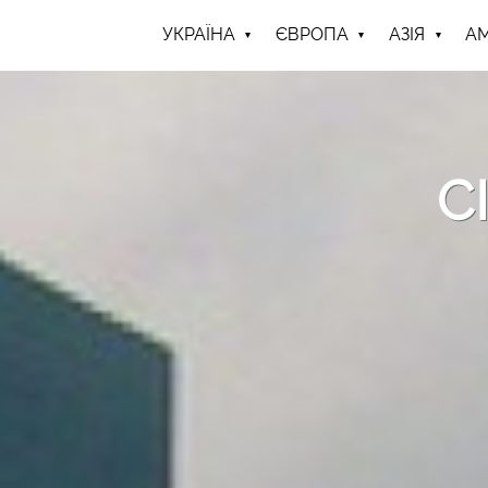
УКРАЇНА
ЄВРОПА
АЗІЯ
А
С