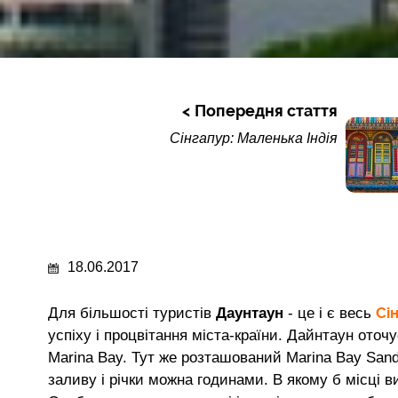
Попередня стаття
Сінгапур: Маленька Індія
18.06.2017
Сі
Для більшості туристів
Даунтаун
- це і є весь
успіху і процвітання міста-країни. Дайнтаун оточу
Marina Bay. Тут же розташований Marina Bay San
заливу і річки можна годинами. В якому б місці в