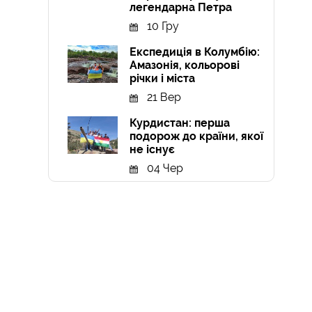
легендарна Петра
10 Гру
Експедиція в Колумбію:
Амазонія, кольорові
річки і міста
21 Вер
Курдистан: перша
подорож до країни, якої
не існує
04 Чер