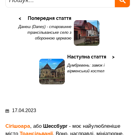
Попередня стаття
Данеш (Daneș) - старовинне
трансільванське село з
оборонною церквою
Наступна стаття
Думбревень: замок і
вірменський костел
17.04.2023
Сігішоара
, або
Шессбург
- моє найулюбленіше
Трансільванії
місто
. Воно, насправді, мініатюрне.