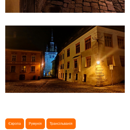
Європа
Румунія
Трансільванія