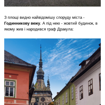
З площі видно найвідомішу споруду міста -
Годинникову вежу
. А під нею - жовтий будинок, в
якому жив і народився граф Дракула: