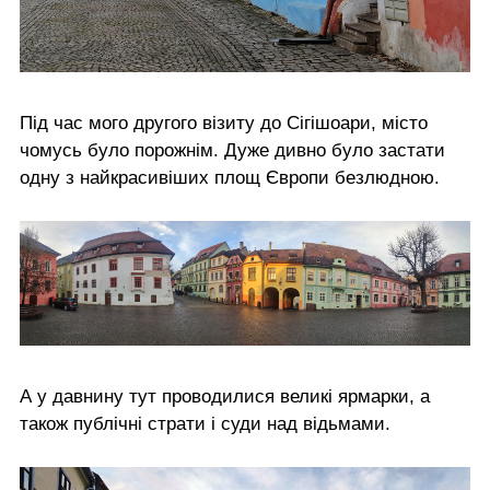
Під час мого другого візиту до Сігішоари, місто
чомусь було порожнім. Дуже дивно було застати
одну з найкрасивіших площ Європи безлюдною.
А у давнину тут проводилися великі ярмарки, а
також публічні страти і суди над відьмами.