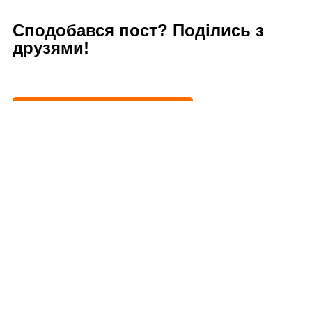
Сподобався пост? Поділись з
друзями!
Додати новий коментар
Попередня стаття
Данеш (Daneș) - старовинне
трансільванське село з оборонною церквою
Наступна стаття
Думбревень: замок і вірменський костел
Читайте також: