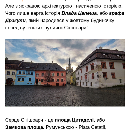
Але з яскравою архітектурою і насиченою історією.
Чого лише варта історія
Влада Цепеша
, або
графа
Дракули
, який народився у жовтому будиночку
серед вузеньких вуличок Сігішоари!
Серце Сігішоари - це
площа Цитаделі
, або
Замкова площа.
Румунською - Piata Cetatii,