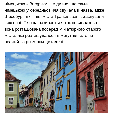
німецькою - Burgplatz. Не дивно, що саме
німецькою у середньовіччя звучала її назва, адже
Шессбург, як і інші міста Трансільванії, заснували
саксонці. Площа називається так невипадково -
вона розташована посеред мініатюрного старого
міста, яке розташувалося в могутній, але не
великій за розміром цитаделі.