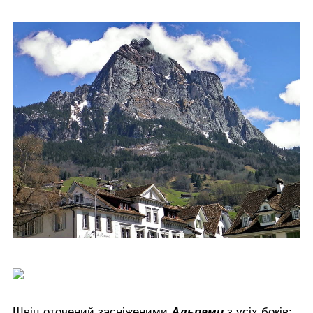
Швіц оточений засніженими
Альпами
з усіх боків: