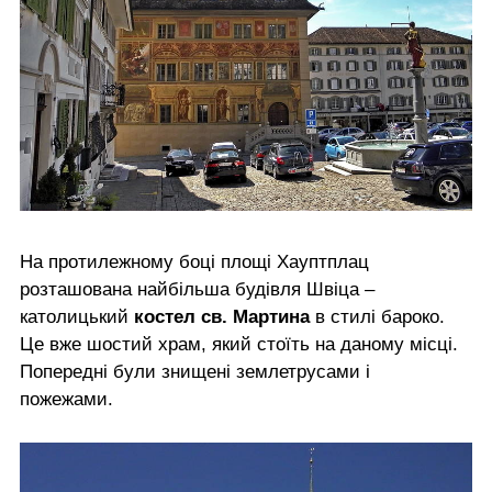
На протилежному боці площі Хауптплац
розташована найбільша будівля Швіца –
католицький
костел св. Мартина
в стилі бароко.
Це вже шостий храм, який стоїть на даному місці.
Попередні були знищені землетрусами і
пожежами.