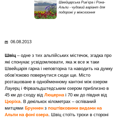
Швейцарська Рив’єра і Рона-
Альпи - чудовий варіант для
подорожі у міжсезоння
06.08.2013
Швіц
– одне з тих альпійських містечок, згадка про
які спонукає усвідомлювати, яка ж все ж таки
Швейцарія гарна і неповторна та наводить на думку
обов’язково повернутися сюди ще. Місто
розташоване в однойменному кантоні між озером
Лауерц і Фірвальдштедським озером приблизно в
Люцерна
45 км до сходу від
і 70 км до півдня від
Цюріха
. В декількох кілометрах – оспіваний
Бруннен
поштівковими видами на
митцями
з
Альпи на фоні озера
. Швіц стоїть трохи в стороні