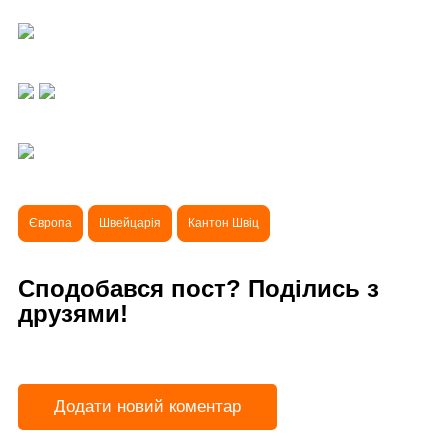
Європа
Швейцарія
Кантон Швіц
Сподобався пост? Поділись з
друзями!
Додати новий коментар