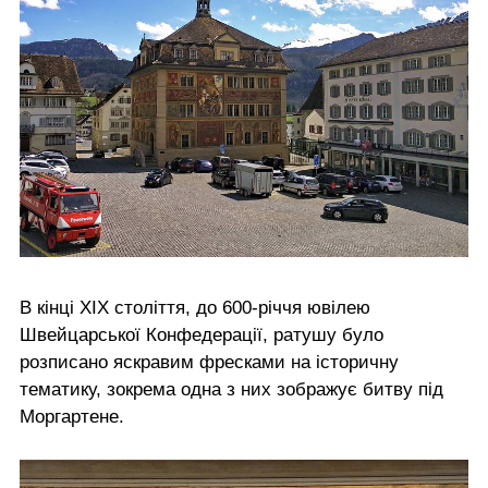
В кінці ХІХ століття, до 600-річчя ювілею
Швейцарської Конфедерації, ратушу було
розписано яскравим фресками на історичну
тематику, зокрема одна з них зображує битву під
Моргартене.