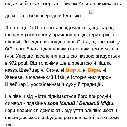
від альпійських озер, але високі Альпи примикають
до міста в безпосередній близькості.
Літописці 15-16 століть повідомляють, що народ
швіців у роки голоду прийшов на цю територію з
півночі. Легенда розповідає про Світа, що переміг у
бої свого брата і дав новим освоєним землям своє
ім'я. Уперше поселення під цією назвою згадується
в 972 році. Від топоніма Швіц зрештою й пішла
Цюріх
Берн
назва Швейцарія. Отже, ні
, ні
, ні
Женева, а маленький Швіц є історичним ядром
Швейцарії, уособленням її духу й традицій.
На північ від міста піднімається його природній
символ - подвійна
гора Малий і Великий Міфи
.
Гори неабияк підсилюють відчуття альпійськості і
швейцарськості забудові, розташованій на їхньому
тлі.