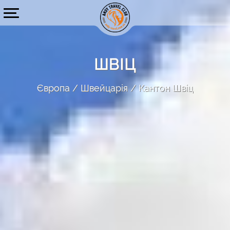
ШВІЦ
Європа
Швейцарія
Кантон Швіц