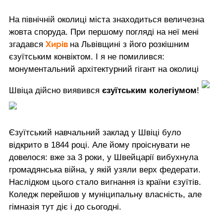
На північній околиці міста знаходиться величезна
жовта споруда. При першому погляді на неї мені
Хирів
згадався
на Львівщині з його розкішним
єзуїтським конвіктом. І я не помилився:
монументальний архітектурний гігант на околиці
Швіца дійсно виявився
єзуїтським колегіумом
!
Єзуїтський навчальний заклад у Швіці було
відкрито в 1844 році. Але йому проіснувати не
довелося: вже за 3 роки, у Швейцарії вибухнула
громадянська війна, у якій узяли верх федерати.
Наслідком цього стало вигнання із країни єзуїтів.
Коледж перейшов у муніципальну власність, але
гімназія тут діє і до сьогодні.