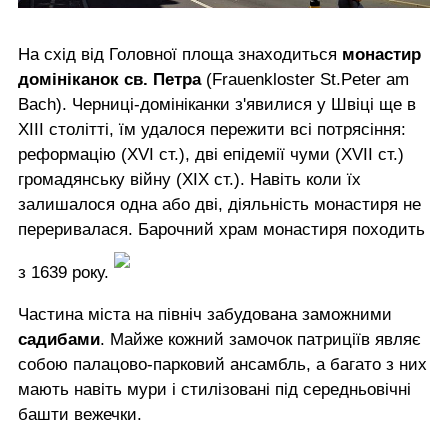
На схід від Головної площа знаходиться
монастир
домініканок св. Петра
(Frauenkloster St.Peter am
Bach). Черниці-домініканки з'явилися у Швіці ще в
XIII столітті, їм удалося пережити всі потрясіння:
реформацію (XVI ст.), дві епідемії чуми (XVII ст.)
громадянську війну (ХІХ ст.). Навіть коли їх
залишалося одна або дві, діяльність монастиря не
переривалася. Барочний храм монастиря походить
з 1639 року.
Частина міста на північ забудована заможними
садибами
. Майже кожний замочок патриціїв являє
собою палацово-парковий ансамбль, а багато з них
мають навіть мури і стилізовані під середньовічні
башти вежечки.