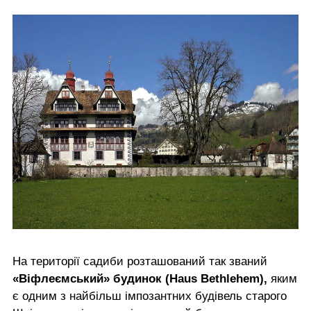
На території садиби розташований так званий
«Віфлеємський» будинок (Haus Bethlehem),
яким
є одним з найбільш імпозантних будівель старого