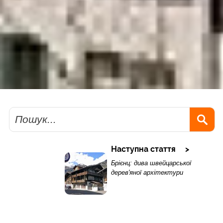
Пошук
Наступна стаття
Брієнц: дива швейцарської
дерев'яної архітектури