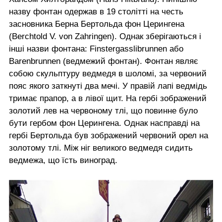
назву фонтан одержав в 19 столітті на честь
засновника Берна Бертольда фон Церингена
(Berchtold V. von Zahringen). Однак зберігаються і
інші назви фонтана: Finstergasslibrunnen або
Barenbrunnen (ведмежий фонтан). Фонтан являє
собою скульптуру ведмедя в шоломі, за червоний
пояс якого заткнуті два мечі. У правій лапі ведмідь
тримає прапор, а в лівої щит. На гербі зображений
золотий лев на червоному тлі, що повинне було
бути гербом фон Церингена. Однак насправді на
гербі Бертольда був зображений червоний орел на
золотому тлі. Між ніг великого ведмедя сидить
ведмежа, що їсть виноград.