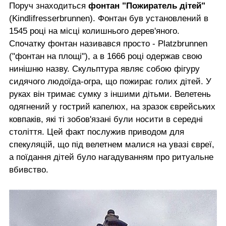
Поруч знаходиться
фонтан "Пожиратель дітей"
(Kindlifresserbrunnen). Фонтан був установлений в
1545 році на місці колишнього дерев'яного.
Спочатку фонтан називався просто - Platzbrunnen
("фонтан на площі"), а в 1666 році одержав свою
нинішню назву. Скульптура являє собою фігуру
сидячого людоїда-огра, що пожирає голих дітей. У
руках він тримає сумку з іншими дітьми. Велетень
одягнений у гострий капелюх, на зразок єврейських
ковпаків, які ті зобов'язані були носити в середні
століття. Цей факт послужив приводом для
спекуляцій, що під велетнем малися на увазі євреї,
а поїдання дітей було нагадуванням про ритуальне
вбивство.