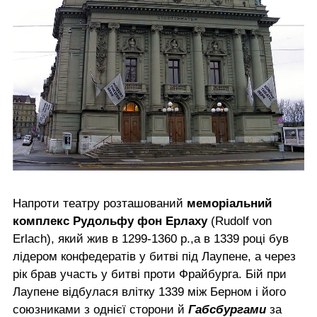
Напроти театру розташований
меморіальний
комплекс Рудольфу фон Ерлаху
(Rudolf von
Erlach), який жив в 1299-1360 р.,а в 1339 році був
лідером конфедератів у битві під Лаупене, а через
рік брав участь у битві проти Фрайбурга. Бій при
Лаупене відбулася влітку 1339 між Берном і його
союзниками з однієї сторони й
Габсбургами
за