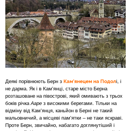
Кам’янецем на Подол
Деякі порівнюють Берн з
і, і
не дарма. Як і в Кам’янці, старе місто Берна
розташоване на півострові, який омивають з трьох
боків річка
Ааре
з високими берегами. Тільки на
відміну від Кам’янця, каньйон в Берні не такий
мальовничий, а місцеві пам’ятки – не таки яскраві.
Проте Берн, звичайно, набагато доглянутіший і