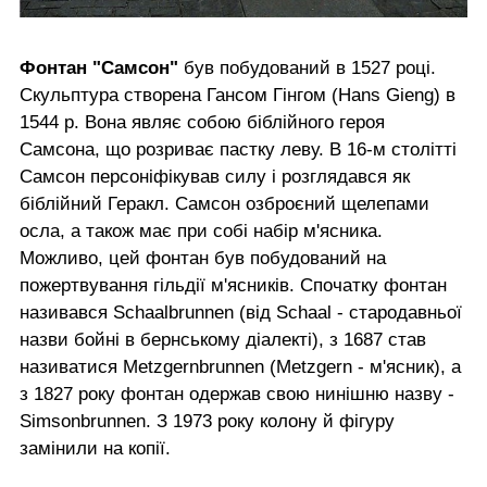
Фонтан "Самсон"
був побудований в 1527 році.
Скульптура створена Гансом Гінгом (Hans Gieng) в
1544 р. Вона являє собою біблійного героя
Самсона, що розриває пастку леву. В 16-м столітті
Самсон персоніфікував силу і розглядався як
біблійний Геракл. Самсон озброєний щелепами
осла, а також має при собі набір м'ясника.
Можливо, цей фонтан був побудований на
пожертвування гільдії м'ясників. Спочатку фонтан
називався Schaalbrunnen (від Schaal - стародавньої
назви бойні в бернському діалекті), з 1687 став
називатися Metzgernbrunnen (Metzgern - м'ясник), а
з 1827 року фонтан одержав свою нинішню назву -
Simsonbrunnen. З 1973 року колону й фігуру
замінили на копії.