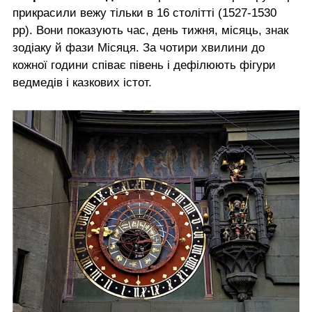
прикрасили вежу тільки в 16 столітті (1527-1530
рр). Вони показують час, день тижня, місяць, знак
зодіаку й фази Місяця. За чотири хвилини до
кожної години співає півень і дефілюють фігури
ведмедів і казкових істот.