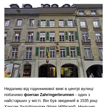
Недалеко від годинникової вежі в центрі вулиці
побачимо
фонтан Zahringerbrunnen
- один з
найстарших у місті. Він був зведений в 1535 році
Хансом Хилтбрандом (Hans Hiltbrand). Нинішню