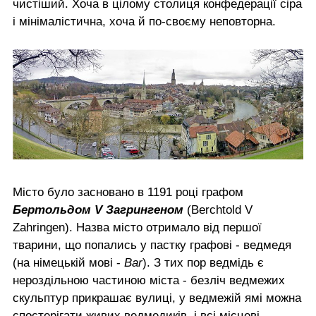
чистіший. Хоча в цілому столиця конфедерації сіра
і мінімалістична, хоча й по-своєму неповторна.
Місто було засновано в 1191 році графом
Бертольдом V Загрингеном
(Berchtold V
Zahringen). Назва місто отримало від першої
тварини, що попались у пастку графові - ведмедя
(на німецькій мові -
Bar
). З тих пор ведмідь є
нероздільною частиною міста - безліч ведмежих
скульптур прикрашає вулиці, у ведмежій ямі можна
спостерігати живих ведмедиків, і всі місцеві