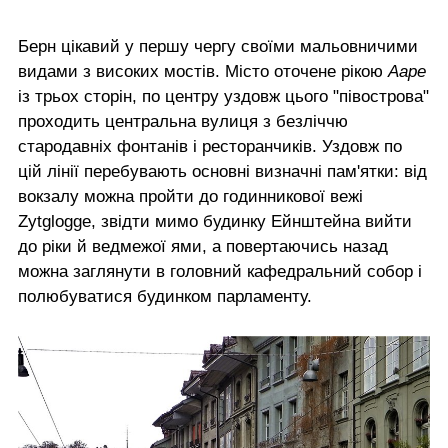
Берн цікавий у першу чергу своїми мальовничими
видами з високих мостів. Місто оточене рікою
Ааре
із трьох сторін, по центру уздовж цього "півострова"
проходить центральна вулиця з безліччю
стародавніх фонтанів і ресторанчиків. Уздовж по
цій лінії перебувають основні визначні пам'ятки: від
вокзалу можна пройти до годинникової вежі
Zytglogge, звідти мимо будинку Ейнштейна вийти
до ріки й ведмежої ями, а повертаючись назад
можна заглянути в головний кафедральний собор і
полюбуватися будинком парламенту.