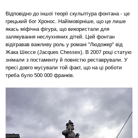
Відповідно до іншої теорії скульптура фонтана - це
грецький бог Хронос. Найімовірніше, що це лише
якась міфічна фігура, що використали для
залякування неслухняних дітей. Цей фонтан
відігравав важливу роль у романі "Людожер" від
Жака Шессе (Jacques Chessex). В 2007 році статую
знімали з постаменту й повністю реставрували. У
пресі довго мусували той факт, що на ці роботи
треба було 500 000 франків.