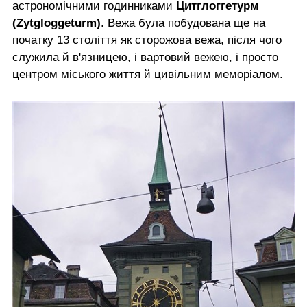
астрономічними годинниками
Цитглоггетурм
(Zytgloggeturm)
. Вежа була побудована ще на
початку 13 століття як сторожова вежа, після чого
служила й в'язницею, і вартовий вежею, і просто
центром міського життя й цивільним меморіалом.