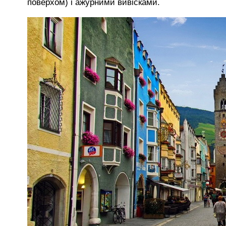
поверхом) і ажурними вивісками.