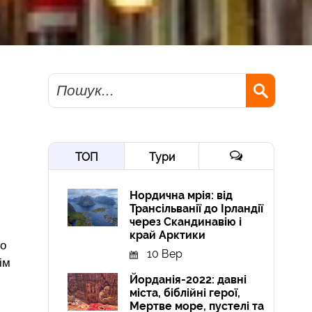
Пошук
ТОП
Тури
Нордична мрія: від
Трансільванії до Ірландії
через Скандинавію і
край Арктики
що
10 Вер
ім
Йорданія-2022: давні
міста, біблійні герої,
Мертве море, пустелі та