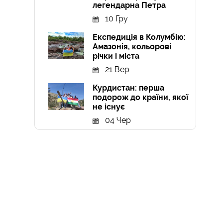
легендарна Петра
10 Гру
Експедиція в Колумбію:
Амазонія, кольорові
річки і міста
21 Вер
Курдистан: перша
подорож до країни, якої
не існує
04 Чер