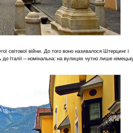
гої світової війни. До того воно називалося Штерцинг і
ь до Італії – номінальна: на вулицях чутно лише німецьк