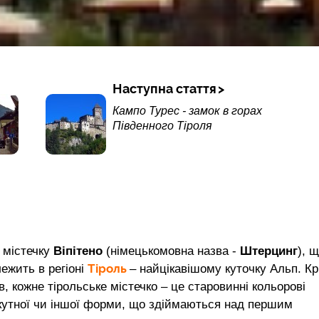
Наступна стаття
Кампо Турес - замок в горах
Південного Тіроля
у містечку
Віпітено
(німецькомовна назва -
Штерцинг
), 
Тіроль
ежить в регіоні
– найцікавішому куточку Альп. Кр
в, кожне тірольське містечко – це старовинні кольорові
икутної чи іншої форми, що здіймаються над першим