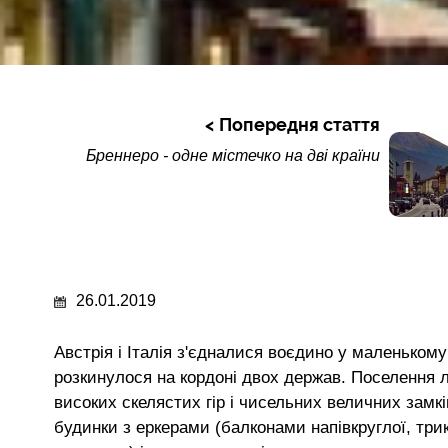
Попередня стаття
Бреннеро - одне містечко на дві країни
26.01.2019
Австрія і Італія з'єдналися воєдино у маленьком
розкинулося на кордоні двох держав. Поселення л
високих скелястих гір і чисельних величних замкі
будинки з еркерами (балконами напівкруглої, тр