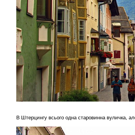
В Штерцингу всього одна старовинна вуличка, але