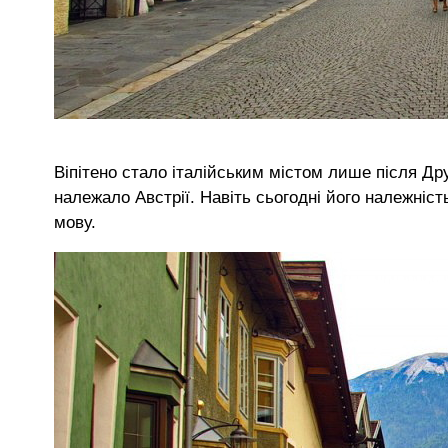
Віпітено стало італійським містом лише після Дру
належало Австрії. Навіть сьогодні його належніст
мову.