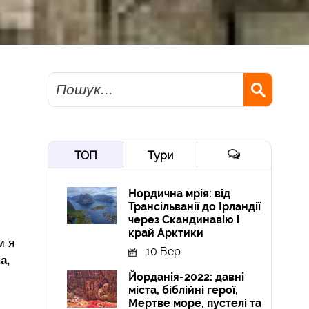
Пошук
ТОП
Тури
Нордична мрія: від
Трансільванії до Ірландії
через Скандинавію і
край Арктики
м я
10 Вер
а
,
Йорданія-2022: давні
міста, біблійні герої,
Мертве море, пустелі та