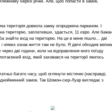
илежному березі річки. Але, щоб попасти в замок,
ика територія довкола замку огороджена парканом. І
на територію, заплативши, здається, 11 євро. Але бажа
ба знайти вхід на територію. На це в мене пішло… дві
і ніяких ознак життя там не було. Я двічі обходив велик
е через дві години, коли на відправлення мого поїзду
отаємний вхід, який заховався на території якогось
атньо багато часу, щоб оглянути містечко (насправді,
однойменний замок. Так Шомон-сюр-Луар виглядає з