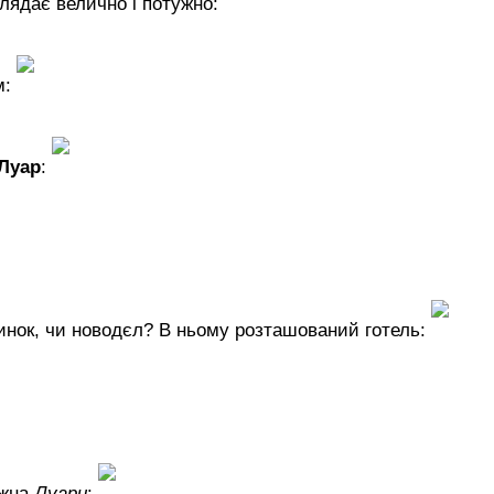
глядає велично і потужно:
м:
Луар
:
инок, чи новодєл? В ньому розташований готель:
ежна
Луари
: