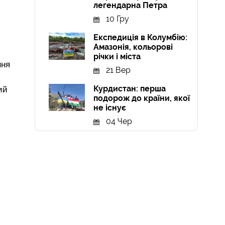
легендарна Петра
10 Гру
Експедиція в Колумбію:
Амазонія, кольорові
річки і міста
ння
21 Вер
Курдистан: перша
ий
подорож до країни, якої
не існує
04 Чер