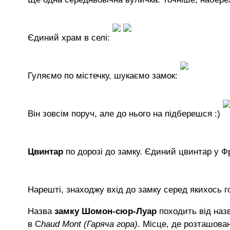
Єдиний храм в селі:
Гуляємо по містечку, шукаємо замок:
Він зовсім поруч, але до нього на підберешся :)
Цвинтар
по дорозі до замку. Єдиний цвинтар у Фр
Нарешті, знаходжу вхід до замку серед якихось 
Назва
замку Шомон-сюр-Луар
походить від наз
в C
haud Mont (Гаряча гора)
. Місце, де розташова