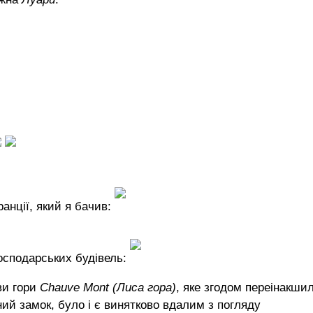
анції, який я бачив:
господарських будівель:
ви гори
Chauve Mont (Лиса гора)
, яке згодом переінакши
ний замок, було і є винятково вдалим з погляду