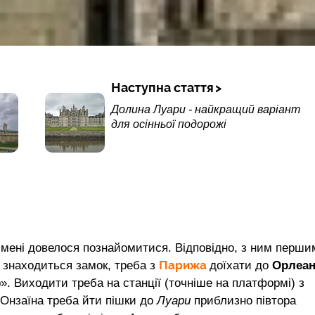
Наступна стаття
Долина Луари - найкращий варіант
для осінньої подорожі
мені довелося познайомитися. Відповідно, з ним перши
Парижа
 знаходиться замок, треба з
доїхати до
Орлеан
». Виходити треба на станції (точніше на платформі) з
 Онзаїна треба йти пішки до
Луари
приблизно півтора