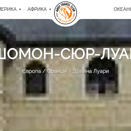
МЕРИКА
АФРИКА
ОКЕАНІ
ШОМОН-СЮР-ЛУА
Європа
Франція
Долина Луари