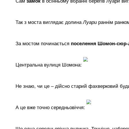
Сам
замок
в осінньому вбранні берегів Луари ви
Так з моста виглядає долина
Луари
раннім ранко
За мостом починається
поселення Шомон-сюр-
Центральна вулиця Шомона:
Не знаю, чи це – дійсно старий фахверковий буд
А це вже точно середньовіччя:
Ще одна середньовічна вуличка. Точніше, набер