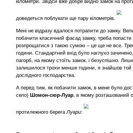
кілометри. Звідси вже добре видно замок на прот
доведеться поблукати ще пару кілометрів.
Мені не відразу вдалося потрапити до замку. Вел
побачити класичний фасад замку, треба попасти 
розпрощатися з такою сумою – це ще не все. Тре
години. Стандартний вхід було наглухо зачинено, 
пагорб, на якому стоїть замок, і безуспішно. Лиш
залишилося трохи менше години, я знайшов той п
дослідного господарства.
А перед тим, як побачити замок, в мене було дост
село)
Шомон-сюр-Луар
, в якому розташований 
протилежного берега
Луари
: