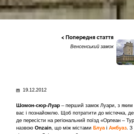
Попередня стаття
Венсенський замок
19.12.2012
Шомон-сюр-Луар
– перший замок Луари, з яким 
вас і познайомлю. Щоб потратити до містечка, де
де пересісти на регіональний поїзд «Орлеан – Тур
Блуа
Амбуаз
назвою
Onzain
, що між містами
і
. З