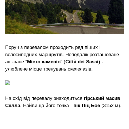
Поруч з перевалом проходить ряд піших і
велосипедних маршрутів. Неподалік розташоване
ак зване "
Місто каменів
" (
Città dei Sassi
) -
улюблене місце тренувань скелелазів.
На схід від перевалу знаходиться
гірський масив
Селла
. Найвища його точка -
пік Піц Бое
(3152 м).