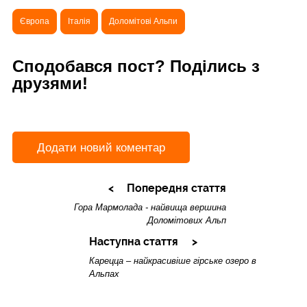
Європа
Італія
Доломітові Альпи
Сподобався пост? Поділись з
друзями!
Додати новий коментар
Попередня стаття
Гора Мармолада - найвища вершина
Доломітових Альп
Наступна стаття
Карецца – найкрасивіше гірське озеро в
Альпах