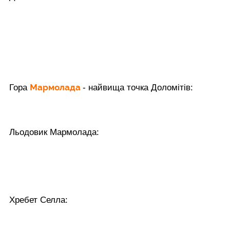
Мармолада
Гора
- найвища точка Доломітів:
Льодовик Мармолада:
Хребет Селла: