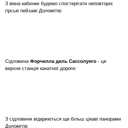
З вікна кабинки будемо спостерігати неповторні
гірські пейзажі Доломітів:
Сідловина
Форчелла дель Сассолунго
- це
верхня станція канатної дороги:
З сідловини відкриються ще більш цікаві панорами
Доломітів: