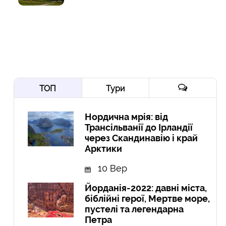
ТОП
Тури
Нордична мрія: від
Трансільванії до Ірландії
через Скандинавію і край
Арктики
10 Вер
Йорданія-2022: давні міста,
біблійні герої, Мертве море,
пустелі та легендарна
Петра