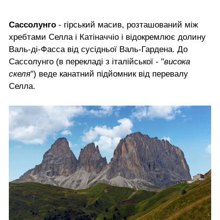
Сассолунго
- гірський масив, розташований між
хребтами Селлa і Катіначчіо і відокремлює долину
Валь-ді-Фасса від сусідньої Валь-Гардена. До
Сассолунго (в перекладі з італійської - "
висока
скеля
") веде канатний підйомник від перевалу
Селла.