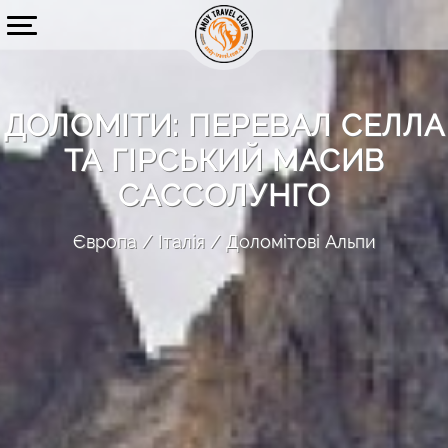
ДОЛОМІТИ: ПЕРЕВАЛ СЕЛЛА
ТА ГІРСЬКИЙ МАСИВ
САССОЛУНГО
Європа
Італія
Доломітові Альпи