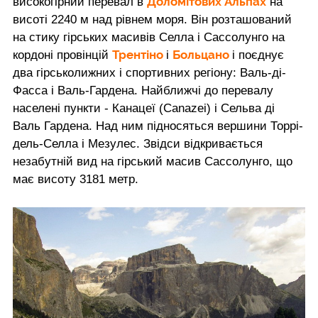
Доломітових Альпах
високогірний перевал в
на
висоті 2240 м над рівнем моря. Він розташований
на стику гірських масивів Селла і Сассолунго на
Трентіно
Больцано
кордоні провінцій
і
і поєднує
два гірськолижних і спортивних регіону: Валь-ді-
Фасса і Валь-Гардена. Найближчі до перевалу
населені пункти - Канацеї (Canazei) і Сельва ді
Валь Гардена. Над ним підносяться вершини Торрі-
дель-Селла і Мезулес. Звідси відкривається
незабутній вид на гірський масив Сассолунго, що
має висоту 3181 метр.