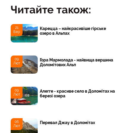
Читайте також:
21
Карецца – найкрасивіше гірське
Бер
озеро в Альпах
09
Гора Мармолада - найвища вершина
Лют
Доломітових Альп
09
Алегге - красиве село в Доломітах на
Лют
березі озера
06
Перевал Джау в Доломітах
Лют