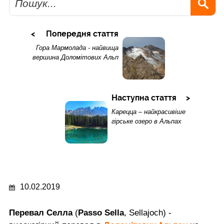
Попередня стаття
Гора Мармолада - найвища
вершина Доломітових Альп
Наступна стаття
Карецца – найкрасивіше
гірське озеро в Альпах
10.02.2019
Перевал Селла
(
Passo Sella
, Sellajoch) -