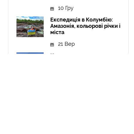
10 Гру
Експедиція в Колумбію:
Амазонія, кольорові річки і
міста
21 Вер
Курдистан: перша подорож
до країни, якої не існує
04 Чер