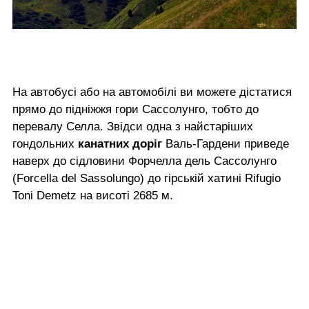
На автобусі або на автомобілі ви можете дістатися
прямо до підніжжя гори Сассолунго, тобто до
перевалу Селла. Звідси одна з найстаріших
гондольних
канатних доріг
Валь-Гардени приведе
наверх до сідловини Форчелла дель Сассолунго
(Forcella del Sassolungo) до гірській хатині Rifugio
Toni Demetz на висоті 2685 м.