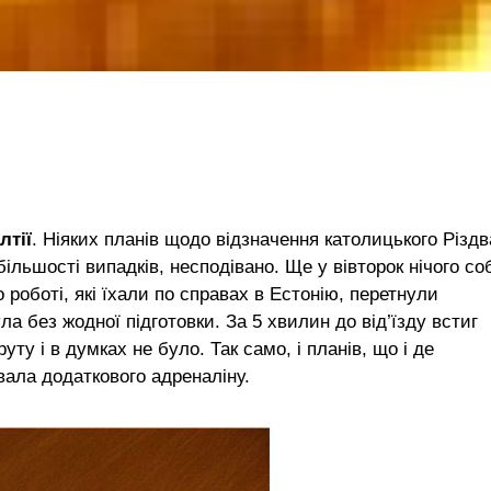
лтії
. Ніяких планів щодо відзначення католицького Різдв
більшості випадків, несподівано. Ще у вівторок нічого со
 роботі, які їхали по справах в Естонію, перетнули
ла без жодної підготовки. За 5 хвилин до від’їзду встиг
уту і в думках не було. Так само, і планів, що і де
вала додаткового адреналіну.