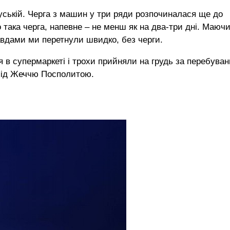
Руській. Черга з машин у три ряди розпочиналася ще до
 така черга, напевне – не менш як на два-три дні. Маюч
авдами ми перетнули швидко, без черги.
я в супермаркеті і трохи прийняли на грудь за перебуван
я під Жеччю Посполитою.