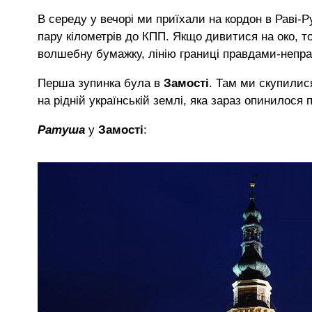
В середу у вечорі ми приїхали на кордон в Раві-
пару кілометрів до КПП. Якщо дивитися на око, то
волшебну бумажку, лінію границі правдами-непр
Перша зупинка була в
Замості
. Там ми скупилис
на рідній українській землі, яка зараз опинилос
Ратуша
у
Замості
: