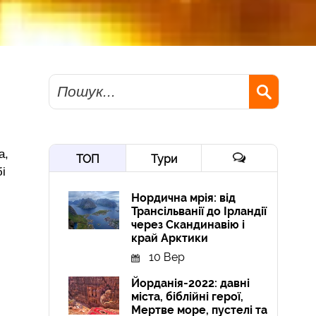
Пошук
а,
ТОП
Тури
бі
Нордична мрія: від
Трансільванії до Ірландії
через Скандинавію і
край Арктики
10 Вер
Йорданія-2022: давні
міста, біблійні герої,
Мертве море, пустелі та