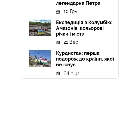
легендарна Петра
10 Гру
Експедиція в Колумбію:
Амазонія, кольорові
річки і міста
21 Вер
Курдистан: перша
подорож до країни, якої
не існує
04 Чер