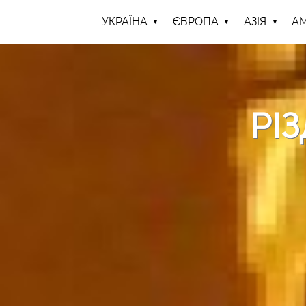
УКРАЇНА
ЄВРОПА
АЗІЯ
А
РІ