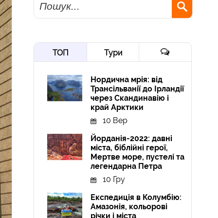
ТОП
Тури
Нордична мрія: від
Трансільванії до Ірландії
через Скандинавію і
край Арктики
10 Вер
Йорданія-2022: давні
міста, біблійні герої,
Мертве море, пустелі та
легендарна Петра
10 Гру
Експедиція в Колумбію:
Амазонія, кольорові
річки і міста