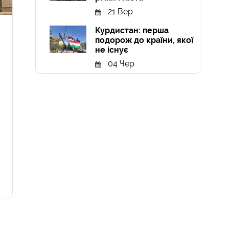
21 Вер
Курдистан: перша
подорож до країни, якої
не існує
04 Чер