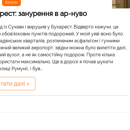
Валахія
рест: занурення в ар-нуво
д із Сучави і вирушив у Бухарест. Відверто кажучи, це
и обов’язкових пунктів подорожей. У моїй уяві воно було
адянських кварталів, розпеченим асфальтом і гучними
жчий великий аеропорт, звідки можна було вилетіти далі,
й вузол, а не як самостійну подорож. Проте кілька
користати максимально. Ще в дорозі я почав шукати
ці Румунії, і був...
тати далі >