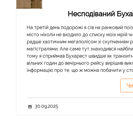
Несподіваний Буха
На третій день подорожі я сів на ранковий поїз
місто ніколи не входило до списку моїх мрій ч
радше хаотичним мегаполісом зі скупченням р
магістралями. Але саме тут знаходився найбли
тому я сприймав Бухарест швидше як транзитни
вільних годин до вечірнього рейсу вирішив ви
інформацію про те, що ж можна побачити у столи
Чи
30.09.2025