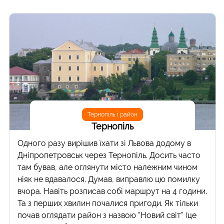
Тернопіль і район
Тернопіль
Одного разу вирішив їхати зі Львова додому в
Дніпропетровськ через Тернопіль. Досить часто
там бував, але оглянути місто належним чином
ніяк не вдавалося. Думав, виправлю цю помилку
вчора. Навіть розписав собі маршрут на 4 години.
Та з перших хвилин почалися пригоди. Як тільки
почав оглядати район з назвою "Новий світ" (це