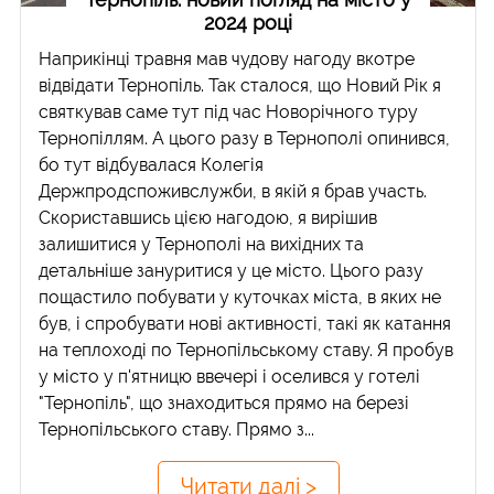
2024 році
Наприкінці травня мав чудову нагоду вкотре
відвідати Тернопіль. Так сталося, що Новий Рік я
святкував саме тут під час Новорічного туру
Тернопіллям. А цього разу в Тернополі опинився,
бо тут відбувалася Колегія
Держпродспоживслужби, в якій я брав участь.
Скориставшись цією нагодою, я вирішив
залишитися у Тернополі на вихідних та
детальніше зануритися у це місто. Цього разу
пощастило побувати у куточках міста, в яких не
був, і спробувати нові активності, такі як катання
на теплоході по Тернопільському ставу. Я пробув
у місто у п'ятницю ввечері і оселився у готелі
"Тернопіль", що знаходиться прямо на березі
Тернопільського ставу. Прямо з...
Читати далі >