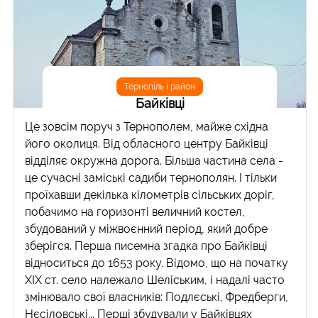
Тернопіль і район
Байківці
Це зовсім поруч з Тернополем, майже східна
його околиця. Від обласного центру Байківці
відділяє окружна дорога. Більша частина села -
це сучасні заміські садиби тернополян. І тільки
проїхавши декілька кілометрів сільських доріг,
побачимо на горизонті величний костел,
збудований у міжвоєнний період, який добре
зберігся. Перша писемна згадка про Байківці
відноситься до 1653 року. Відомо, що на початку
ХІХ ст. село належало Шеліським, і надалі часто
змінювало свої власників: Подлєські, Фредберги,
Нєсіловські... Перші збудували у Байківцях