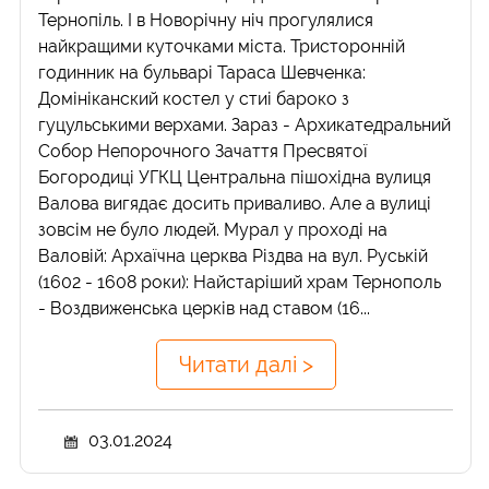
Тернопіль. І в Новорічну ніч прогулялися
найкращими куточками міста. Тристоронній
годинник на бульварі Тараса Шевченка:
Домініканский костел у стиі бароко з
гуцульськими верхами. Зараз - Архикатедральний
Собор Непорочного Зачаття Пресвятої
Богородиці УГКЦ Центральна пішохідна вулиця
Валова вигядає досить приваливо. Але а вулиці
зовсім не було людей. Мурал у проході на
Валовій: Архаїчна церква Різдва на вул. Руській
(1602 - 1608 роки): Найстаріший храм Тернополь
- Воздвиженська церків над ставом (16...
Читати далі >
03.01.2024