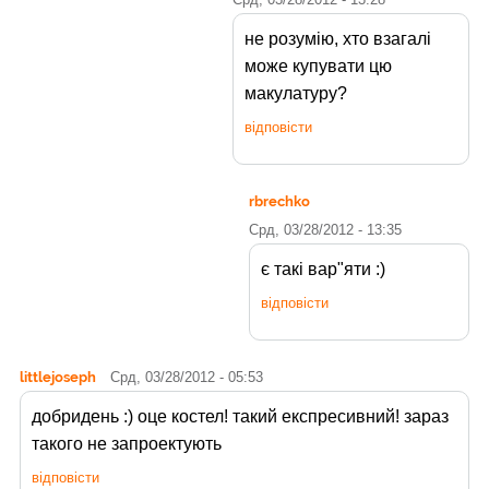
не розумію, хто взагалі
може купувати цю
макулатуру?
відповісти
rbrechko
Срд, 03/28/2012 - 13:35
є такі вар"яти :)
відповісти
littlejoseph
Срд, 03/28/2012 - 05:53
добридень :) оце костел! такий експресивний! зараз
такого не запроектують
відповісти