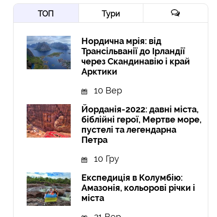
ТОП
Тури
Нордична мрія: від
Трансільванії до Ірландії
через Скандинавію і край
Арктики
10 Вер
Йорданія-2022: давні міста,
біблійні герої, Мертве море,
пустелі та легендарна
Петра
10 Гру
Експедиція в Колумбію:
Амазонія, кольорові річки і
міста
21 Вер