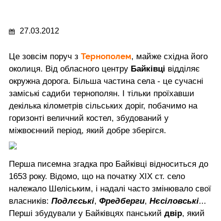
27.03.2012
Тернополем
Це зовсім поруч з
, майже східна його
околиця. Від обласного центру
Байківці
відділяє
окружна дорога. Більша частина села - це сучасні
заміські садиби тернополян. І тільки проїхавши
декілька кілометрів сільських доріг, побачимо на
горизонті величний костел, збудований у
міжвоєнний період, який добре зберігся.
Перша писемна згадка про Байківці відноситься до
1653 року. Відомо, що на початку ХІХ ст. село
належало Шеліським, і надалі часто змінювало свої
власників:
Подлєські
,
Фредберги
,
Нєсіловські
...
Перші збудували у Байківцях панський
двір
, який