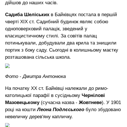
дійшов до наших часів.
Садиба Шеліських
в Байківцях постала в першій
чверті ХІХ ст. Садибний будинок являє собою
одноповерховий палацік, зведений у
класицистичному стилі. За совітів палац
потинькували, добудували два крила та знищили
портик з боку саду. Сьогодні в колишньому маєтку
розташована сільська школа.
Фото - Дмитра Антонюка
На початку ХХ ст. Байківці належали до римо-
католицької парафії в сусідньому
Чернілові
Мазовецькому
(сучасна назва -
Жовтневе
). У 1901
році на кошти
Леона Подлєського
було збудовано
невеличку дерев'яну капличку.