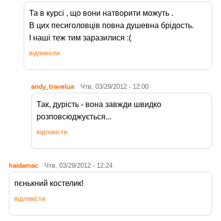
Та в курсі , що вони натворити можуть .
В цих песиголовців повна душевна брідость.
І наші теж тим заразилися :(
відповісти
andy_travelua
Чтв, 03/29/2012 - 12:00
Так, дурість - вона завжди швидко
розповсюджується...
відповісти
haidamac
Чтв, 03/29/2012 - 12:24
пєнькний костелик!
відповісти