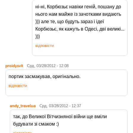
ні-ні, Корбюзьє навіки геній, пошану до
нього нам майже із зачотками видають
))) але те, що будуть зараз і ідеї
Корбюзьє, як кажуть в Одесі, дві великі...
)))
відповісти
proidysvit
Срд, 03/28/2012 - 12:08
портик засмакував, оригінально.
відповісти
andy_travelua
Срд, 03/28/2012 - 12:37
так, до Великої Вітчизняної війни ще вміли
будувати зі смаком :)