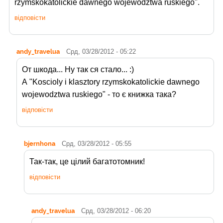
rzymskokatolickie dawnego wojewodztwa ruskiego".
відповісти
andy_travelua
Срд, 03/28/2012 - 05:22
От шкода... Ну так ся стало... :)
А "Koscioly i klasztory rzymskokatolickie dawnego
wojewodztwa ruskiego" - то є книжка така?
відповісти
bjernhona
Срд, 03/28/2012 - 05:55
Так-так, це цілий багатотомник!
відповісти
andy_travelua
Срд, 03/28/2012 - 06:20