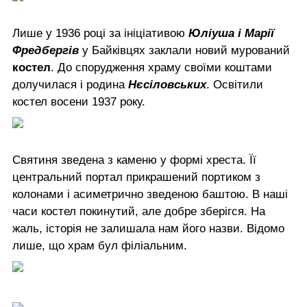
Лише у 1936 році за ініціативою
Юліуша і Марії
Фредбергів
у Байківцях заклали новий мурований
костел
. До спорудження храму своїми коштами
долучилася і родина
Нєсіловських
. Освітили
костел восени 1937 року.
Святиня зведена з каменю у формі хреста. Її
центральний портал прикрашений портиком з
колонами і асиметрично зведеною баштою. В наші
часи костел покинутий, але добре зберігся. На
жаль, історія не залишала нам його назви. Відомо
лише, що храм бул філіальним.