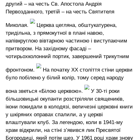
другий – на честь Св. Апостола Андрія
Первозданного, третій – на честь Святителя
Миколая.
Церква цегляна, обштукатурена,
тридільна, з прямокутної в плані навою,
напівкруглою вівтарною частиною і виступаючим
притвором. На західному фасаді –
чотирьохколонний портик, завершений трикутним
фронтоном.
На початку ХХ століття стіни церкви
було побілено у білий колір, тому серед народу
вона зветься «Білою церквою».
У 30-ті роки
більшовицькі окупанти розстріляли священиків,
ікони покидали в колодязі, величезні церковні книги
у шкіряних оправах спалили, а у церкві
влаштували клуб. За легендою, коли в 1941-му
храм відкрили, на стіні з’явився лик Пресвятої
Богородиці, який потім щез. У 1961 році храм знову