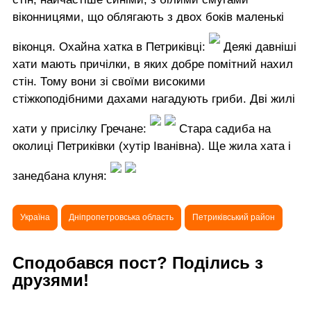
віконницями, що облягають з двох боків маленькі
віконця. Охайна хатка в Петриківці:
Деякі давніші
хати мають причілки, в яких добре помітний нахил
стін. Тому вони зі своїми високими
стіжкоподібними дахами нагадують гриби. Дві жилі
хати у присілку Гречане:
Стара садиба на
околиці Петриківки (хутір Іванівна). Ще жила хата і
занедбана клуня:
Україна
Дніпропетровська область
Петриківський район
Сподобався пост? Поділись з
друзями!