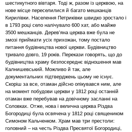
шестикутного вівтаря. Тоді ж, разом із церквою, на
нове місце переселилися й багато мешканців
Кирилівки. Населення Петриківки швидко зростало і
в 1793 році село налічувало 600 хат, або майже
3500 мешканців. Дерев’яна церква вже була не
змозі приймати усіх прихожан, тому постало
питання будівництва нової церкви. Будівництво
тривало довго, 19 років. Перекази говорять, що до
будівництва храму безпосереднє відношення мав
Калнишевський. Можливо й так, але
документальних підтверджень цьому не існує.
Скоріш за все, отаман дійсно опікувався ним, але
на момент побудови церкви у 1812 році останній
отаман вже перебував на довічному засланні на
Соловках. Отже, нова і велична церква Різдва
Богородиці була освячена у 1812 році священиком
Симоном Кальченком. Храм мав три престоли:
головний – на честь Різдва Пресвятої Богородиці,