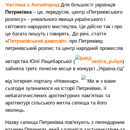
Частина 1: Китайгород
Для більшості українців
Петриківка
– це, передусім, центр «Петриківського
розпису» - унікального явища українського і
світового народного мистецтва. Це дійсно так і про
це багато пишуть і говорять. До речі, стаття
Петриківський дивосвіт»
«
про Петриківку,
петриківський розпис та центр народний промислів
sestra_yuliya
авторства Юлії Рацибарської (
)
зайняла третє почесне місце в конкурсі „Україна-гід”
від Інтернет-порталу «Новинар».
Ми ж з вами
сьогодні зупинимося на історії Петриківки, її
небагаточислених архітектурних пам’ятках та
архітектурі сільського житла селища та його
околиць.
Назву селища Петриківка пов'язують з легендарним
козаком Петриком, який славився заступництвом за