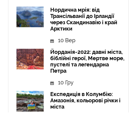
Нордична мрія: від
Трансільванії до Ірландії
через Скандинавію і край
Арктики
10 Вер
Йорданія-2022: давні міста,
біблійні герої, Мертве море,
пустелі та легендарна
Петра
10 Гру
Експедиція в Колумбію:
Амазонія, кольорові річки і
міста
21 Вер
Курдистан: перша подорож