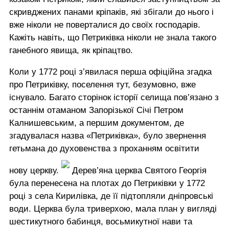
скривджених панами кріпаків, які збігали до нього і
вже ніколи не поверталися до своїх господарів.
Кажіть навіть, що Петриківка ніколи не знала такого
ганебного явища, як кріпацтво.
Коли у 1772 році з’явилася перша офіційна згадка
про Петриківку, поселення тут, безумовно, вже
існувало. Багато сторінок історії селища пов’язано з
останнім отаманом Запорізької Січі Петром
Калнишевським, а першим документом, де
згадувалася назва «Петриківка», було звернення
гетьмана до духовенства з проханням освітити
нову церкву.
Дерев’яна церква Святого Георгія
була перенесена на плотах до Петриківки у 1772
році з села Кирилівка, де її підтопляли дніпровські
води. Церква була триверхою, мала план у вигляді
шестикутного бабинця, восьмикутної нави та