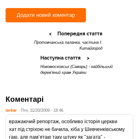
Додати новий коментар
Попередня стаття
Протовчанська паланка, частина І:
Китайгород
Наступна стаття
Новомосковськ (Самарь) - найбільший
дерев'яний храм України
Коментарі
lerkar
Птн, 11/20/2009 - 18:46
вражаючий репортаж, особливо історія церкви
хат під стріхою не бачила, хіба у Шевченківському
гаю, але пам’ятаю таку штуку як "загата" -