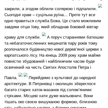
закрили, а згодом облили соляркою і підпалили.
Сьогодні храм – суцільна руїна… Проте тут все
одно правиться служба Божа. Це стало можливим
завдяки отцю Іову, який обладнав боковий вівтар
храму для служби.
А поруч стараннями батюшки
та небагаточисленних меценатів пару років тому
розпочалося будівництво нової дерев’яної церкви з
карпатського лісу. На кінець 2009 року храм майже
повністю збудований і найближчим часом буде
освячений на честь Святих Апостолів Петра і
Павла.
Перейдемо з культової до народної
архітектури. В Петриківці і околицях збереглося
багато старих хаток-мазанок під солом’яними
стріхами. Місцеві хати дуже мальовничі. Вони
тішать око своєю вишуканою формою, білизною
стін, найчастіше синіми, з білими смугами