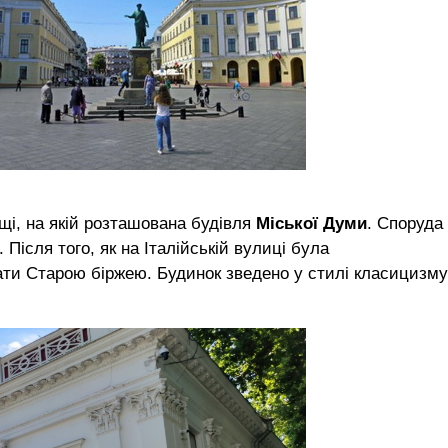
і, на якій розташована будівля
Міської Думи
. Споруда
 Після того, як на Італійській вулиці була
ати Старою біржею. Будинок зведено у стилі класицизму