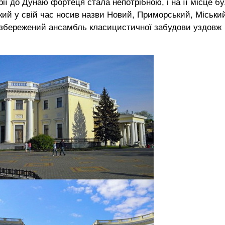
рії до Дунаю фортеця стала непотрібною, і на її місце б
який у свій час носив назви Новий, Приморський, Міськи
 збережений ансамбль класицистичної забудови уздовж