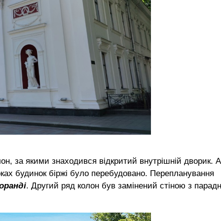
он, за якими знаходився відкритий внутрішній дворик. 
оках будинок біржі було перебудовано. Перепланування
Моранді
. Другий ряд колон був замінений стіною з парад