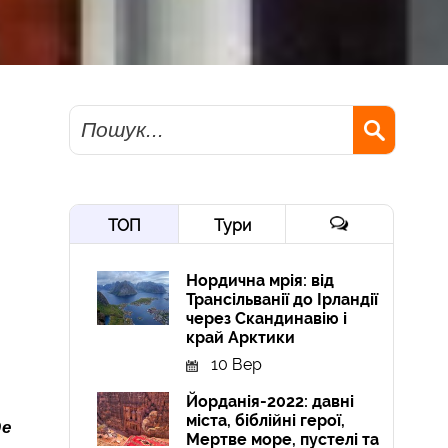
Пошук
ТОП
Тури
Нордична мрія: від
Трансільванії до Ірландії
через Скандинавію і
край Арктики
10 Вер
Йорданія-2022: давні
міста, біблійні герої,
де
Мертве море, пустелі та