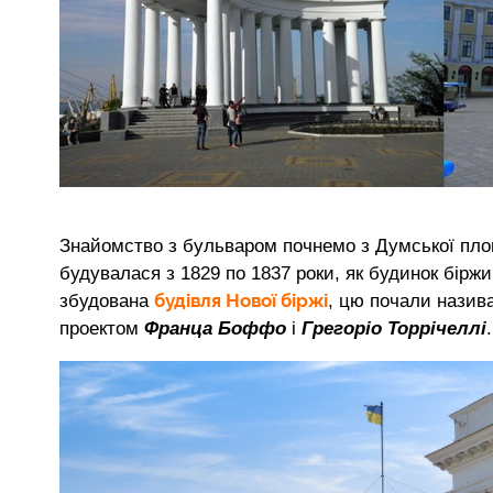
Знайомство з бульваром почнемо з Думської площ
будувалася з 1829 по 1837 роки, як будинок біржи.
будівля Нової біржі
збудована
, цю почали назив
проектом
Франца Боффо
і
Грегоріо Торрічеллі
.