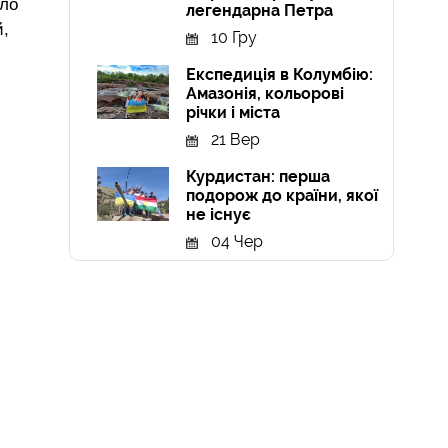
уло
легендарна Петра
й,
10 Гру
Експедиція в Колумбію:
Амазонія, кольорові
річки і міста
21 Вер
Курдистан: перша
подорож до країни, якої
не існує
04 Чер