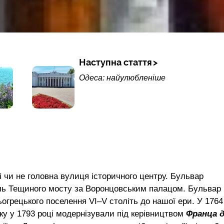
Наступна стаття
Одеса: найулюбленіше
і чи не головна вулиця історичного центру. Бульвар
біль Тещиного мосту за Воронцовським палацом. Бульвар
ьогрецького поселення VI–V століть до нашої ери. У 1764
ку у 1793 році модернізували під керівництвом
Франца 