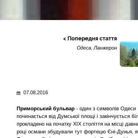
Попередня стаття
Одеса. Ланжерон
07.08.2016
Приморський бульвар
- один з символів Одеси 
починається від Думської площі і закінчується 
прокладено на початку ХІХ століття на місці давн
році османи збудували тут фортецю Єні-Дунья, я