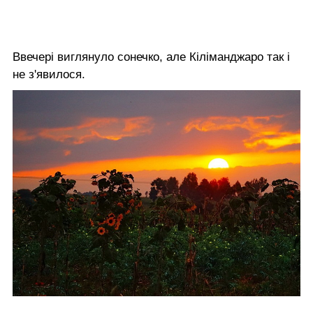
Ввечері виглянуло сонечко, але Кіліманджаро так і
не з'явилося.