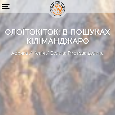
ОЛОЇТОКІТОК: В ПОШУКАХ
КІЛІМАНДЖАРО
Африка
Кенія
Велика Рифтова долина