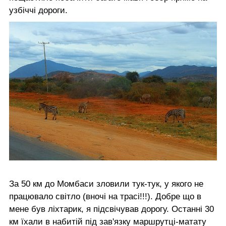
узбіччі дороги.
За 50 км до Момбаси зловили тук-тук, у якого не
працювало світло (вночі на трасі!!!). Добре що в
мене був ліхтарик, я підсвічував дорогу. Останні 30
км їхали в набитій під зав'язку маршрутці-матату