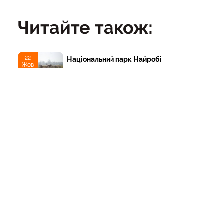
Читайте також:
22
Національний парк Найробі
Жов
ТОП
Тури
Нордична мрія: від
Трансільванії до Ірландії
через Скандинавію і край