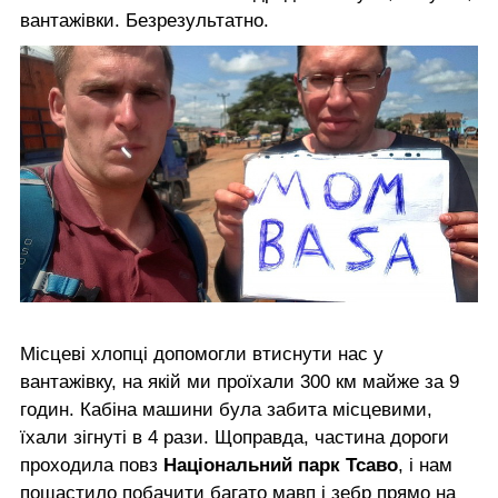
вантажівки. Безрезультатно.
Місцеві хлопці допомогли втиснути нас у
вантажівку, на якій ми проїхали 300 км майже за 9
годин. Кабіна машини була забита місцевими,
їхали зігнуті в 4 рази. Щоправда, частина дороги
проходила повз
Національний парк Тсаво
, і нам
пощастило побачити багато мавп і зебр прямо на