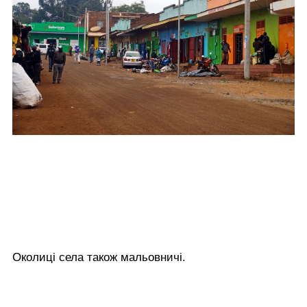
Околиці села також мальовничі.