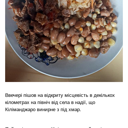
Ввечері пішов на відкриту місцевість в декількох
кілометрах на північ від села в надії, що
Кіліманджаро винирне з під хмар.