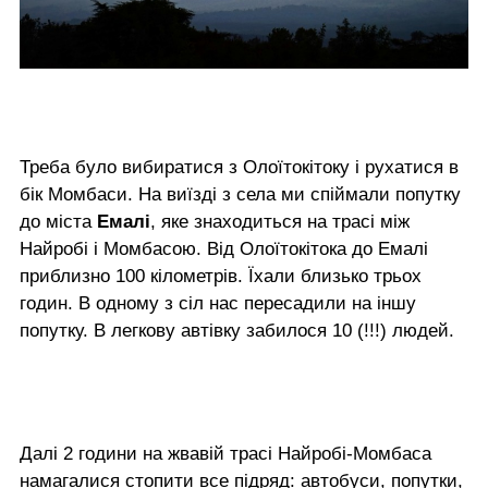
Треба було вибиратися з Олоїтокітоку і рухатися в
бік Момбаси. На виїзді з села ми спіймали попутку
до міста
Емалі
, яке знаходиться на трасі між
Найробі і Момбасою. Від Олоїтокітока до Емалі
приблизно 100 кілометрів. Їхали близько трьох
годин. В одному з сіл нас пересадили на іншу
попутку. В легкову автівку забилося 10 (!!!) людей.
Далі 2 години на жвавій трасі Найробі-Момбаса
намагалися стопити все підряд: автобуси, попутки,