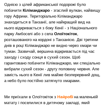
Однією з цілей африканської подорожі було
побачити
Кіліманджаро
- згаслий вулкан, найвищу
гору Африки. Територіально Кіліманджаро
знаходиться в Танзанії, але найкращий вид на
нього відкривається з боку Кенії - з Національного
парку Амбоселі або з села
Олоїтокіток
,
розташованого на кордоні з Танзанією. Дві третини
днів в році Кіліманджаро не видно через хмари чи
туман. Зазвичай, вершина відкривається під час
заходу і сходу сонця в сухий сезон. Щоб
гарантовано побачити Кіліманджаро, ми спеціально
вибрали сухий сезон - другу половину червня. Але
замість нього в Кенії лив майже безперервний дощ,
а небо було постійно затягнуто хмарами.
Найробі
Ми приїхали в Олоїтокіток з
на маленькій
матату і поселилися в дитячому закладі, який