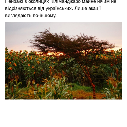
Пейзажі в околицях Кіліманджаро майне нічим не
відрізняються від українських. Лише акації
виглядають по-іншому.