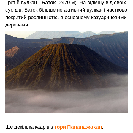
Третій вулкан -
Баток
(2470 м). На відміну від своїх
сусідів, Баток більше не активний вулкан і частково
покритий рослинністю, в основному казуариновими
деревами:
гори Пананджакан
Ще декілька кадрів з
: