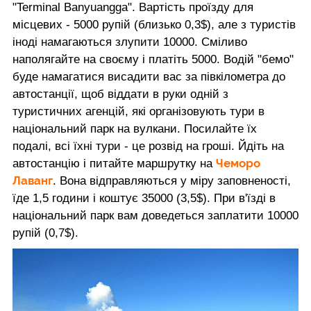
"Terminal Banyuangga". Вартість проїзду для
місцевих - 5000 рупій (близько 0,3$), але з туристів
іноді намагаються злупити 10000. Сміливо
наполягайте на своєму і платіть 5000. Водій "бемо"
буде намагатися висадити вас за півкілометра до
автостанції, щоб віддати в руки одній з
туристичних агенцій, які організовують тури в
національний парк на вулкани. Посилайте їх
подалі, всі їхні тури - це розвід на гроші. Йдіть на
Чеморо
автостанцію і питайте маршрутку на
Лаванг
. Вона відправляються у міру заповненості,
їде 1,5 години і коштує 35000 (3,5$). При в'їзді в
національний парк вам доведеться заплатити 10000
рупій (0,7$).