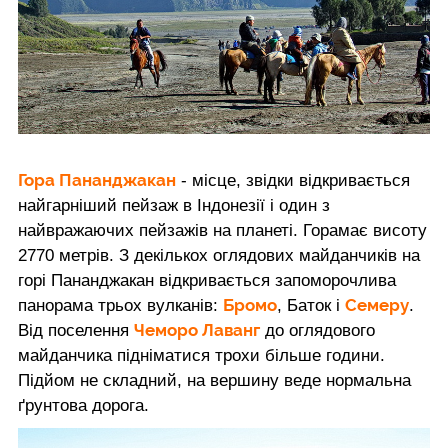
Гора Пананджакан
- місце, звідки відкривається
найгарніший пейзаж в Індонезії і один з
найвражаючих пейзажів на планеті. Горамає висоту
2770 метрів. З декількох оглядових майданчиків на
горі Пананджакан відкривається запоморочлива
Бромо
Семеру
панорама трьох вулканів:
, Баток і
.
Чеморо Лаванг
Від поселення
до оглядового
майданчика підніматися трохи більше години.
Підйом не складний, на вершину веде нормальна
ґрунтова дорога.