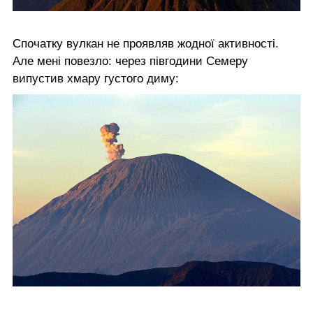
Спочатку вулкан не проявляв жодної активності.
Але мені повезло: через півгодини Семеру
випустив хмару густого диму: