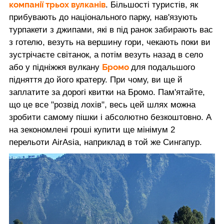
компанії трьох вулканів
. Більшості туристів, як
прибувають до національного парку, нав'язують
турпакети з джипами, які в під ранок забирають вас
з готелю, везуть на вершину гори, чекають поки ви
зустрічаєте світанок, а потім везуть назад в село
Бромо
або у підніжжя вулкану
для подальшого
підняття до його кратеру. При чому, ви ще й
заплатите за дорогі квитки на Бромо. Пам'ятайте,
що це все "розвід лохів", весь цей шлях можна
зробити самому пішки і абсолютно безкоштовно. А
на зекономлені гроші купити ще мінімум 2
перельоти AirAsia, наприклад в той же Сингапур.