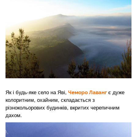
Чеморо Лаванг
Як і будь-яке село на Яві,
є дуже
колоритним, охайним, складається з
різнокольорових будинків, вкритих черепичним
дахом.