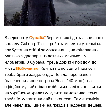
Сурабаї
В аеропорту
беремо таксі до залізничного
вокзалу Gubeng. Таксі треба замовляти у терміналі
прибуття на стійці замовлення. Ціна фіксована -
близько 9 долларів. Відстань - близько 25
кілометрів. З Сурабаї треба доїхати поїздом до
Поболінгго
міста
. Квитки на поїзди в Індонезії
треба брати заздалегідь. Поїзда переповнені
(населення лише острова Ява - 140 млн.), на
офіційному сайті індонезійських залізниць квитки
на українську кредитку купити неможливо, тому
треба їх купляти на сайті tiket.com. Там є комісія,
але невелика. Квитки на поїзди в Індонезії дешеві.