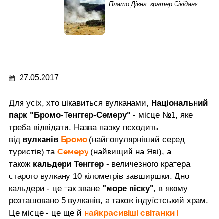
Плато Дієнг: кратер Сікіданг
27.05.2017
Для усіх, хто цікавиться вулканами,
Національний
парк "Бромо-Тенггер-Семеру"
- місце №1, яке
треба відвідати. Назва парку походить
Бромо
від
вулканів
(найпопулярніший серед
Семеру
туристів) та
(найвищий на Яві), а
також
кальдери Тенггер
- величезного кратера
старого вулкану 10 кілометрів завширшки. Дно
кальдери - це так зване
"море піску"
, в якому
розташовано 5 вулканів, а також індуїстський храм.
найкрасивіші світанки і
Це місце - це ще й