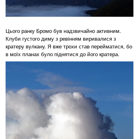
Цього ранку Бромо був надзвичайно активним.
Клуби густого диму з ревінням виривалися з
кратеру вулкану. Я вже трохи став перейматися, бо
в моїх планах було піднятися до його кратера.