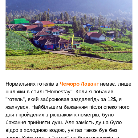
Чеморо Лаванг
Нормальних готелів в
немає, лише
нічліжки в стилі "Homestay". Коли я побачив
"готель", який забронював заздалегідь за 12$, я
жахнувся. Найбільшим бажанням після спекотного
дня і пройдених з рюкзаком кілометрів, було
бажання прийняти душ. Але замість душа було
відро з холодною водою, унітаз також був без
зливу. Крім того, в "готелі" не було рушників, а