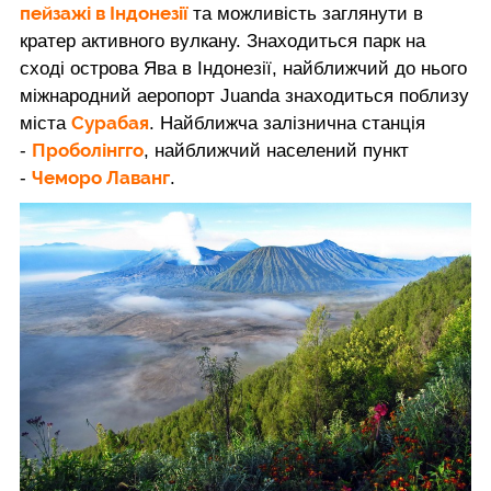
пейзажі в Індонезії
та можливість заглянути в
кратер активного вулкану. Знаходиться парк на
сході острова Ява в Індонезії, найближчий до нього
міжнародний аеропорт Juanda знаходиться поблизу
Сурабая
міста
. Найближча залізнична станція
Проболінгго
-
, найближчий населений пункт
Чеморо Лаванг
-
.