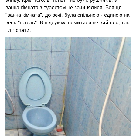
ванна кімната з туалетом не зачинялися. Вся ця
"ванна кімната", до речі, була спільною - єдиною на
весь "готель". В підсумку, помитися не вийшло, так
і ліг спати.