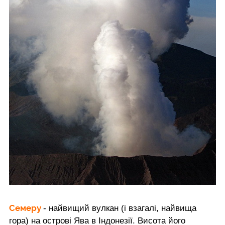
Семеру
- найвищий вулкан (і взагалі, найвища
гора) на острові Ява в Індонезії. Висота його