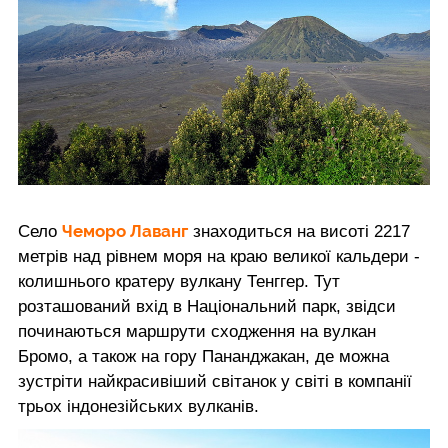
Чеморо Лаванг
Село
знаходиться на висоті 2217
метрів над рівнем моря на краю великої кальдери -
колишнього кратеру вулкану Тенггер. Тут
розташований вхід в Національний парк, звідси
починаються маршрути сходження на вулкан
Бромо, а також на гору Пананджакан, де можна
зустріти найкрасивіший світанок у світі в компанії
трьох індонезійських вулканів.