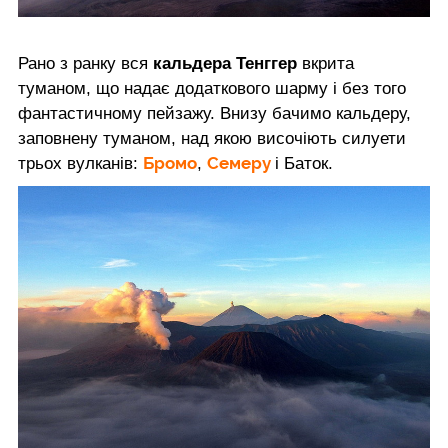
Рано з ранку вся
кальдера Тенггер
вкрита
туманом, що надає додаткового шарму і без того
фантастичному пейзажу. Внизу бачимо кальдеру,
заповнену туманом, над якою височіють силуети
Бромо
Семеру
трьох вулканів:
,
і Баток.