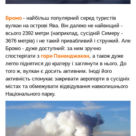
Бромо
- найбільш популярний серед туристів
вулкан на острові Ява. Він далеко не найвищий -
всього 2392 метри (наприклад, сусідній Семеру -
3676 метрів) і не такий привабливий і стрункий. Але
Бромо - дуже доступний: за ним зручно
гори Пананджакан
спостерігати з
, а також дуже
легпо піднятися до кратеру і заглянути в нього. До
того ж, вулкан є досить активним. Іноді його
активність спонукає закривати аеропорти в сусідніх
містах та обмежувати відвідування навколишнього
Національного парку.