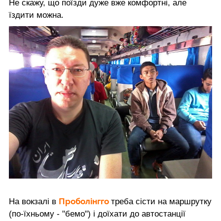
Не скажу, що поїзди дуже вже комфортні, але
їздити можна.
Проболінгго
На вокзалі в
треба сісти на маршрутку
(по-їхньому - "бемо") і доїхати до автостанції