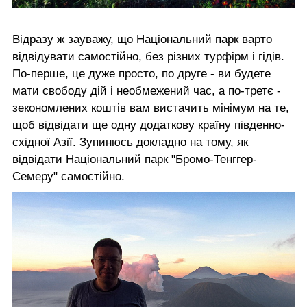
Відразу ж зауважу, що Національний парк варто
відвідувати самостійно, без різних турфірм і гідів.
По-перше, це дуже просто, по друге - ви будете
мати свободу дій і необмежений час, а по-третє -
зекономлених коштів вам вистачить мінімум на те,
щоб відвідати ще одну додаткову країну південно-
східної Азії. Зупинюсь докладно на тому, як
відвідати Національний парк "Бромо-Тенггер-
Семеру" самостійно.