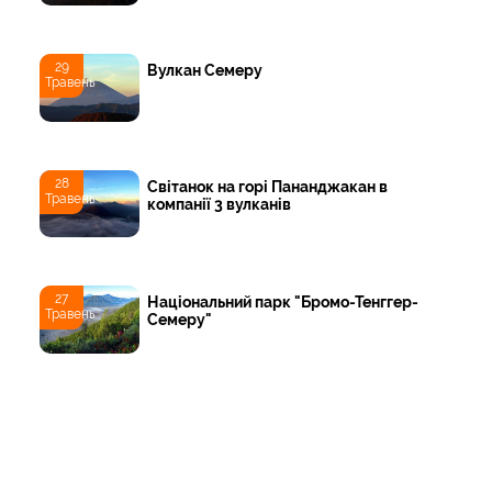
29
Вулкан Семеру
Травень
28
Світанок на горі Пананджакан в
Травень
компанії 3 вулканів
27
Національний парк "Бромо-Тенггер-
Травень
Семеру"