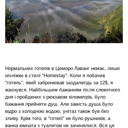
Нормальних готелів в Цеморо Лаванг немає, лише
нічліжки в стилі "Homestay". Коли я побачив
"готель", який забронював заздалегідь за 12$, я
жахнувся. Найбільшим бажанням після спекотного
дня і пройдених з рюкзаком кілометрів, було
бажання прийняти душ. Але замість душа було
відро з холодною водою, унітаз також був без
зливу. Крім того, в "готелі" не було рушників, а
ванна кімната з туалетом не зачинялися. Вся ця