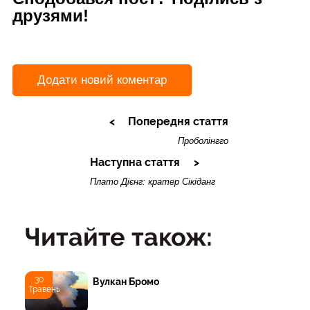
друзями!
Додати новий коментар
Попередня стаття
Проболінгго
Наступна стаття
Плато Дієнг: кратер Сікіданг
Читайте також:
30
Вулкан Бромо
Травень