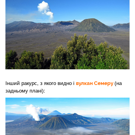
вулкан Семеру
Інший ракурс, з якого видно і
(на
задньому плані):