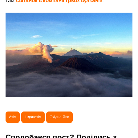
світанок в компанії трьох вулканів
там
.
Азія
Індонезія
Східна Ява
Сподобався пост? Поділись з