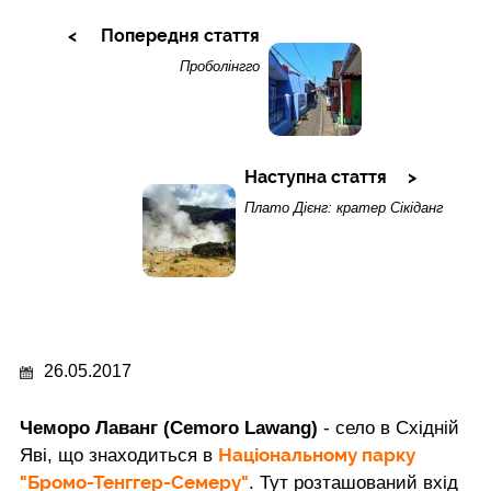
Попередня стаття
Проболінгго
Наступна стаття
Плато Дієнг: кратер Сікіданг
26.05.2017
Чеморо Лаванг (Cemoro Lawang)
- село в Східній
Національному парку
Яві, що знаходиться в
"Бромо-Тенггер-Семеру"
. Тут розташований вхід