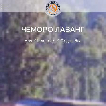
ЧЕМОРО ЛАВАНГ
Азія
Індонезія
Східна Ява