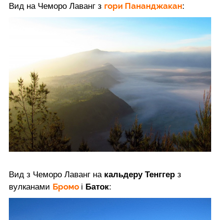
гори Пананджакан
Вид на Чеморо Лаванг з
:
Вид з Чеморо Лаванг на
кальдеру Тенггер
з
Бромо
вулканами
і
Баток
: