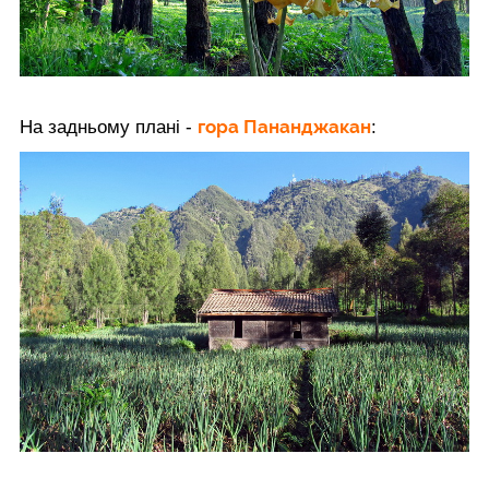
гора Пананджакан
На задньому плані -
: