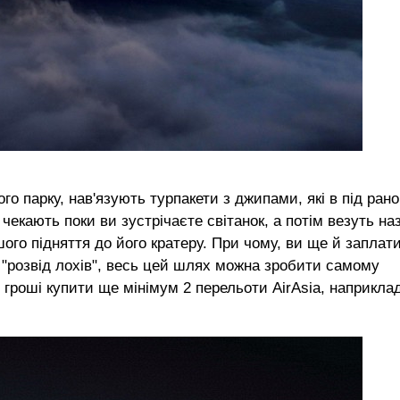
го парку, нав'язують турпакети з джипами, які в під рано
чекають поки ви зустрічаєте світанок, а потім везуть на
ого підняття до його кратеру. При чому, ви ще й заплат
е "розвід лохів", весь цей шлях можна зробити самому
 гроші купити ще мінімум 2 перельоти AirAsia, наприкла