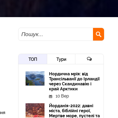
Пошук
ТОП
Тури
Нордична мрія: від
Трансільванії до Ірландії
через Скандинавію і
край Арктики
10 Вер
Йорданія-2022: давні
міста, біблійні герої,
ння
Мертве море, пустелі та