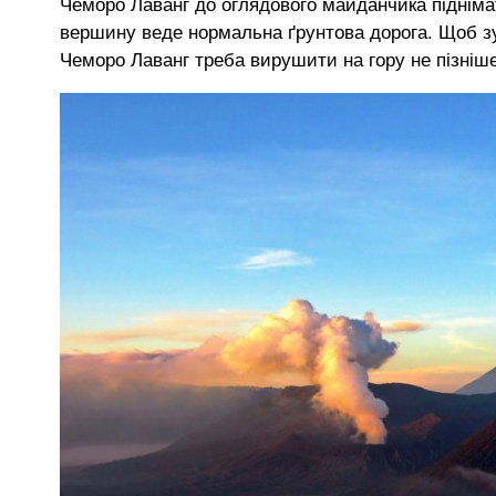
Чеморо Лаванг до оглядового майданчика підніма
вершину веде нормальна ґрунтова дорога. Щоб зуст
Чеморо Лаванг треба вирушити на гору не пізніше 