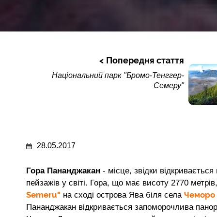
Попередня стаття
Національний парк "Бромо-Тенггер-
Семеру"
28.05.2017
Гора Пананджакан
- місце, звідки відкривається
пейзажів у світі. Гора, що має висоту 2770 метрі
Semeru"
Ч
еморо
на сході острова Ява біля села
Пананджакан відкривається запоморочлива панор