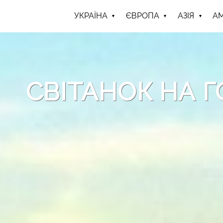
УКРАЇНА
ЄВРОПА
АЗІЯ
А
СВІТАНОК НА Г