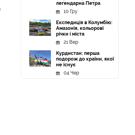
легендарна Петра
в
10 Гру
Експедиція в Колумбію:
Амазонія, кольорові
річки і міста
21 Вер
Курдистан: перша
подорож до країни, якої
не існує
04 Чер