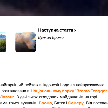
Наступна стаття
Вулкан Бромо
 найгарніший пейзаж в Індонезії і один з найвражаючих
Національному парку "Bromo Tengger
в, розташована в
 Лаванг
. З декількох оглядових майданчиків на горі
Бромо
Семеру
ама трьох вулканів:
, Баток і
. Від поселе