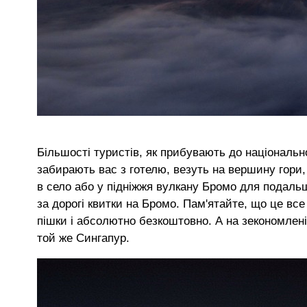
Більшості туристів, як прибувають до національно
забирають вас з готелю, везуть на вершину гори, 
в село або у підніжжя вулкану Бромо для подальш
за дорогі квитки на Бромо. Пам'ятайте, що це вс
пішки і абсолютно безкоштовно. А на зекономлені
той же Сингапур.