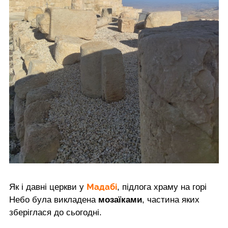
Мадабі
Як і давні церкви у
, підлога храму на горі
Небо була викладена
мозаїками
, частина яких
зберіглася до сьогодні.