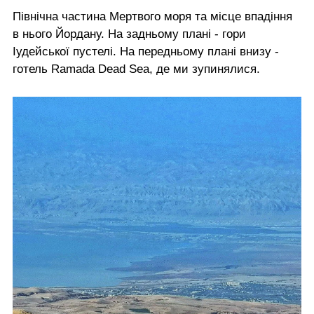
Північна частина Мертвого моря та місце впадіння
в нього Йордану. На задньому плані - гори
Іудейської пустелі. На передньому плані внизу -
готель Ramada Dead Sea, де ми зупинялися.