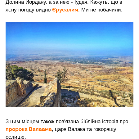
Долина Йордану, а за нею - Іудея. Кажуть, що в
Єрусалим
ясну погоду видно
. Ми не побачили.
З цим місцем також пов'язана біблійна історія про
пророка Валаама
, царя Валака та говорящу
ослицю.