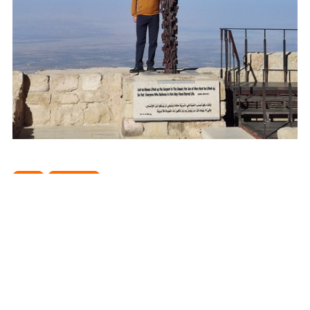
Азія
Йорданія
Сподобався пост? Поділись з
друзями!