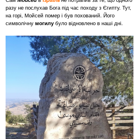
Ізраїль
Сам
Мойсей
в
не потрапив за те, що одного
разу не послухав Бога під час походу з Єгипту. Тут,
на горі, Мойсей помер і був похований. Його
символічну
могилу
було відновлено в наші дні.