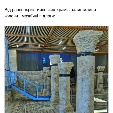
Від ранньохристиянських храмів залишилися
колони і мозаїчні підлоги: