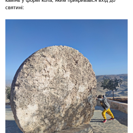
камінь у формі кола, яким прикривався вхід до
святині: