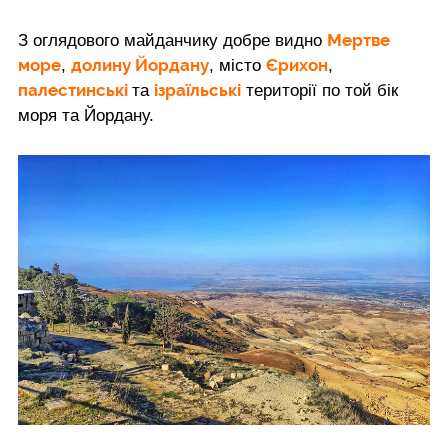
Мертве
З оглядового майданчику добре видно
море
долину Йордану
Єрихон
,
, місто
,
палестинські
ізраїльські
та
території по той бік
моря та Йордану.