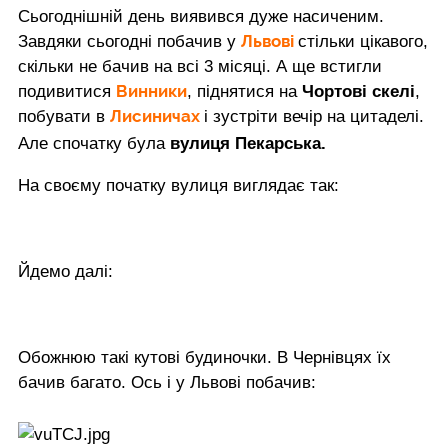
Сьогоднішній день виявився дуже насиченим.
Львові
Завдяки сьогодні побачив у
стільки цікавого,
скільки не бачив на всі 3 місяці. А ще встигли
Винники
подивитися
, піднятися на
Чортові скелі
,
Лисиничах
побувати в
і зустріти вечір на цитаделі.
Але спочатку була
вулиця Пекарська.
На своєму початку вулиця виглядає так:
Йдемо далі:
Обожнюю такі кутові будиночки. В Чернівцях їх
бачив багато. Ось і у Львові побачив: