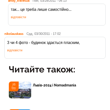
andy_travelua
Пон, 03/28/2011 - 04:13
так... це треба лише самостійно...
відповісти
nikolauskass
Срд, 03/30/2011 - 17:02
3 чи 4 фото - будинок здається пласким,
відповісти
Читайте також:
26
Львів-2024 і Nomadmania
Гру