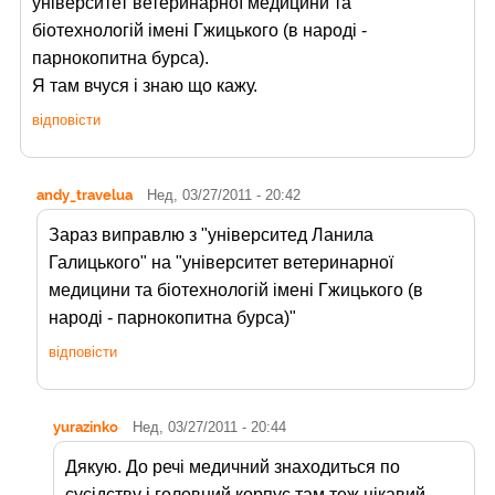
університет ветеринарної медицини та
біотехнологій імені Гжицького (в народі -
парнокопитна бурса).
Я там вчуся і знаю що кажу.
відповісти
andy_travelua
Нед, 03/27/2011 - 20:42
Зараз виправлю з "університед Ланила
Галицького" на "університет ветеринарної
медицини та біотехнологій імені Гжицького (в
народі - парнокопитна бурса)"
відповісти
yurazinko
Нед, 03/27/2011 - 20:44
Дякую. До речі медичний знаходиться по
сусідству і головний корпус там теж цікавий.