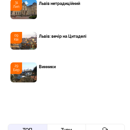
31
Львів нетрадиційний
Лип
09
Львів: вечір на Цитаделі
Кві
29
Винники
Бер