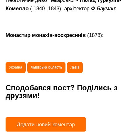
Неоготичне диво Пекарської -
Палац Туркулів-
Комелло
( 1840 -1843), архітектор
Ф.Бауман
:
Монастир монахів-воскресинів
(1878):
Україна
Львівська область
Львів
Сподобався пост? Поділись з
друзями!
Додати новий коментар