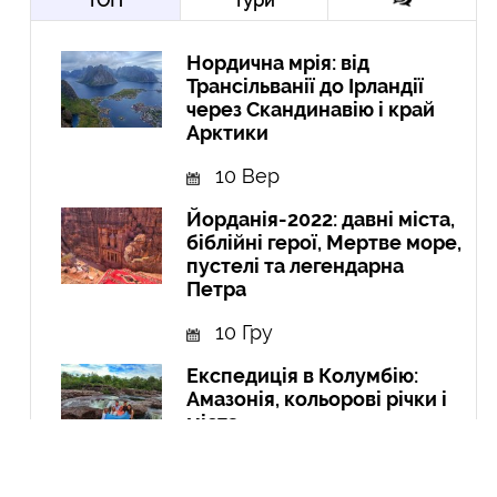
ТОП
Тури
Нордична мрія: від
Трансільванії до Ірландії
через Скандинавію і край
Арктики
10 Вер
Йорданія-2022: давні міста,
біблійні герої, Мертве море,
пустелі та легендарна
Петра
10 Гру
Експедиція в Колумбію:
Амазонія, кольорові річки і
міста
21 Вер