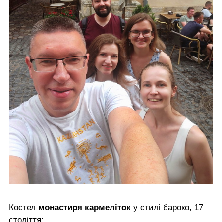
Костел
монастиря кармеліток
у стилі бароко, 17
століття: