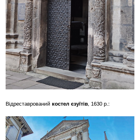
Відреставрований
костел єзуїтів
, 1630 р.: