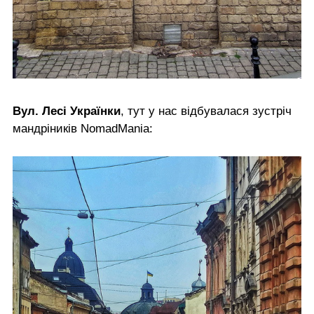
Вул. Лесі Українки
, тут у нас відбувалася зустріч
мандріників NomadMania: