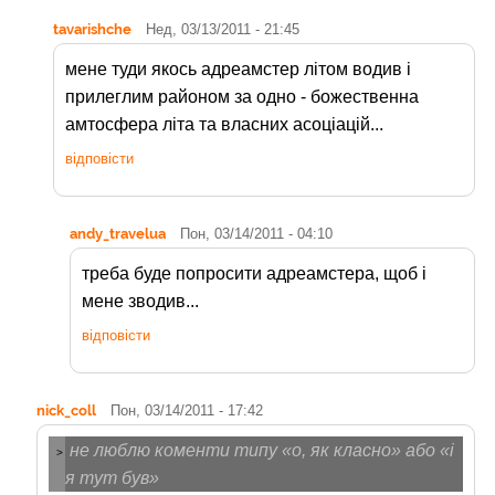
tavarishche
Нед, 03/13/2011 - 21:45
мене туди якось адреамстер літом водив і
прилеглим районом за одно - божественна
амтосфера літа та власних асоціацій...
відповісти
andy_travelua
Пон, 03/14/2011 - 04:10
треба буде попросити адреамстера, щоб і
мене зводив...
відповісти
nick_coll
Пон, 03/14/2011 - 17:42
не люблю коменти типу «о, як класно» або «і
>
я тут був»