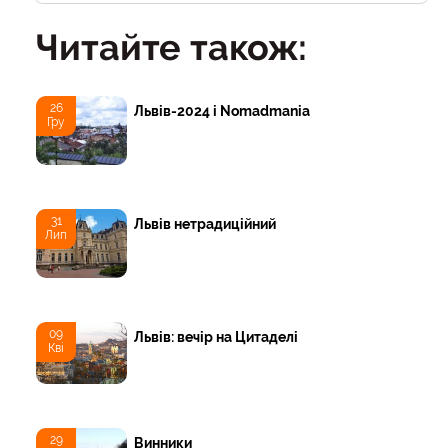
Читайте також:
26
Львів-2024 і Nomadmania
Гру
31
Львів нетрадиційний
Лип
09
Львів: вечір на Цитаделі
Кві
29
Винники