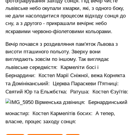
фотографування заходу сонця. Під вечір чисте
львівське небо окуnали хмарки, які, з одного боку,
не дали насолодитися процесом відходу сонця до
сну, а з другого - прикрашали вечірнє небо
яскравими червоно-фіолетовими кольорами.
Вечір почався з роздивляння пам'яток Львова з
висоти пташиного польоту. Зверху вони
виглядають зовсім по іншому. Так виглядає
львівське середмістя:
Кармеліти босі і
Бернардини:
Костел Марії Сніжної, вежа Корнякта
та Домініканський:
Церква Параскеви П'ятниці:
Святий Юр та Ельжбєтка:
Ратуша:
Костел Єзуїтів:
Вірменська дзвіниця:
Бернардинський
монастир:
Костел Кармелітів босих:
А тепер,
власне, процес заходу сонця: