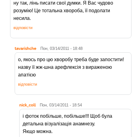
ну так, лінь писати свої думки. Я Вас чудово
розумію! Це тотальна хвороба, її подолати
несила.
відповісти
tavarishche
Пон, 03/14/2011 - 18:48
о, якось про цю хворобу треба буде запостити!
назву її жж-шна арефлексія з вираженою
апатією
відповісти
nick_coll
Пон, 03/14/2011 - 18:54
і фоток побільше, побільше!!! Щоб була
детальна візуалізація анамнезу.
Якщо можна.