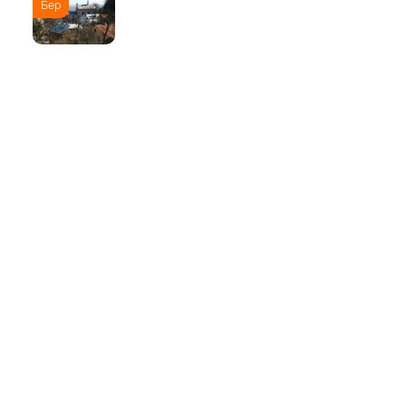
Бер
ТОП
Тури
Нордична мрія: від
Трансільванії до Ірландії
через Скандинавію і край
Арктики
10 Вер
Йорданія-2022: давні міста,
біблійні герої, Мертве море,