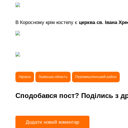
В Коросному крім костелу є
церква св. Івана Хр
Україна
Львівська область
Перемишлянський район
Сподобався пост? Поділись з д
Додати новий коментар