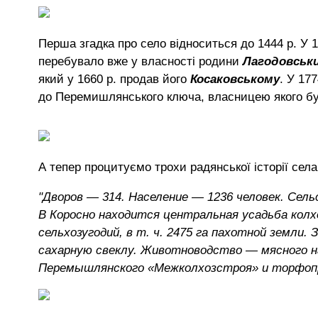
Перша згадка про село відноситься до 1444 р. У 
перебувало вже у власності родини
Лагодовськ
який у 1660 р. продав його
Косаковському
. У 17
до Перемишлянського ключа, власницею якого б
А тепер процитуємо трохи радянської історії села
"Дворов — 314. Население — 1236 человек. Сел
В Коросно находится центральная усадьба колхо
сельхозугодий, в т. ч. 2475 га пахотной земли
сахарную свеклу. Животноводство — мясного н
Перемышлянского «Межколхозстроя» и торфоп