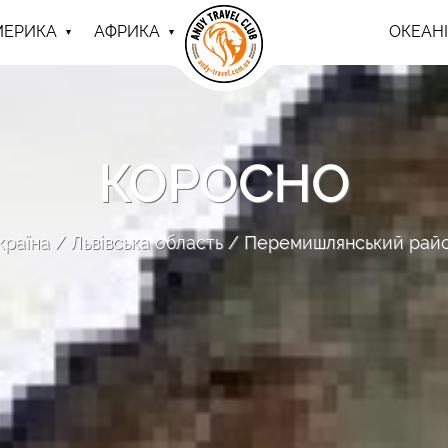
МЕРИКА
АФРИКА
ОКЕАНІ
КОРОСНО
країна
Львівська область
Перемишлянський рай