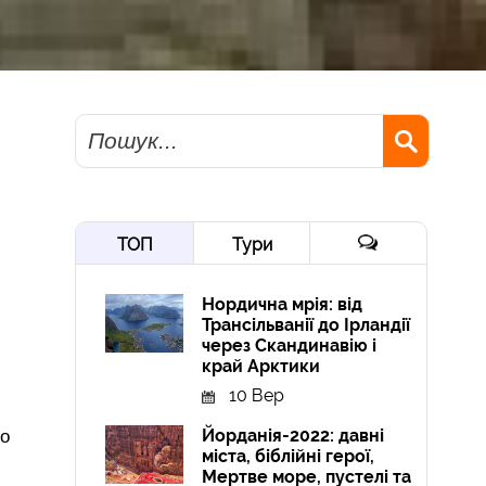
Пошук
ТОП
Тури
Нордична мрія: від
Трансільванії до Ірландії
через Скандинавію і
край Арктики
10 Вер
Йорданія-2022: давні
но
міста, біблійні герої,
Мертве море, пустелі та