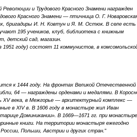
 Революции и Трудового Красного Знамени награжден
удового Красного Знамени — птичница О. Г. Новаровска
х, бригадиры И. Н. Ковтун и Я. М. Остюк. В селе есть
учают 195 учеников, клуб, библиотека с книжным
т, детский сад, магазин.
в 1951 году) состоят 11 коммунистов, в комсомольско
ится к 1444 году. На фронтах Великой Отечественной
гибли, 64 — награждены орденами и медалями. В Коросн
ь XV века, в Межгорье — архитектурный комплекс —
ные в XIV в. В 1606 году в монастыре жил Иван
старице Доминикании». В 1669—1671 гг. при монастыр
аринные книги. На территории монастыря ежегодно
 России, Польши, Австрии и других стран.
"