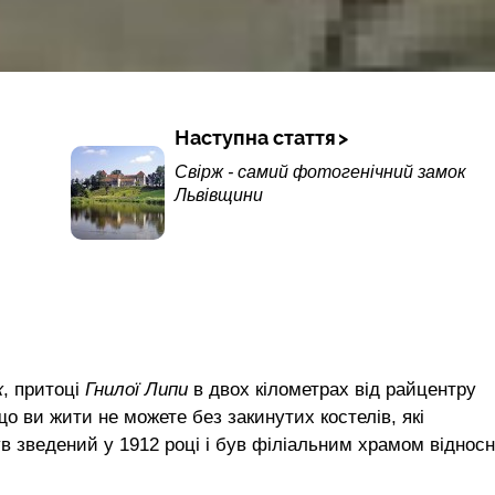
Наступна стаття
Свірж - самий фотогенічний замок
Львівщини
к
, притоці
Гнилої Липи
в двох кілометрах від райцентру
що ви жити не можете без закинутих костелів, які
в зведений у 1912 році і був філіальним храмом віднос