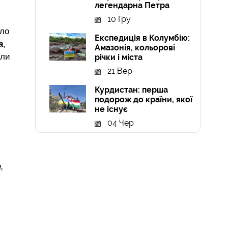
легендарна Петра
10 Гру
ело
Експедиція в Колумбію:
а
,
Амазонія, кольорові
или
річки і міста
21 Вер
Курдистан: перша
подорож до країни, якої
не існує
04 Чер
.
,