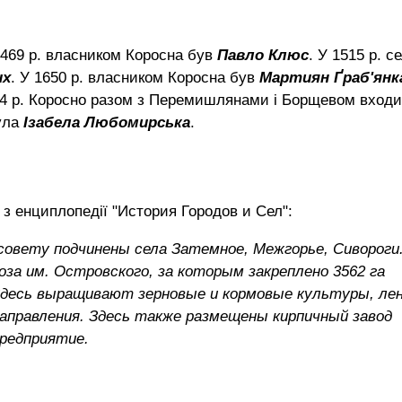
1469 р. власником Коросна був
Павло Клюс
. У 1515 р. с
их
. У 1650 р. власником Коросна був
Мартиян Ґраб'янк
74 р. Коросно разом з Перемишлянами і Борщевом вход
ула
Ізабела Любомирська
.
 з енциплопедії "История Городов и Сел":
ьсовету подчинены села Затемное, Межгорье, Сивороги
за им. Островского, за которым закреплено 3562 га
. Здесь выращивают зерновые и кормовые культуры, лен
аправления. Здесь также размещены кирпичный завод
редприятие.