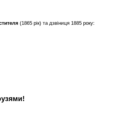
естителя
(1865 рік) та дзвіниця 1885 року:
рузями!