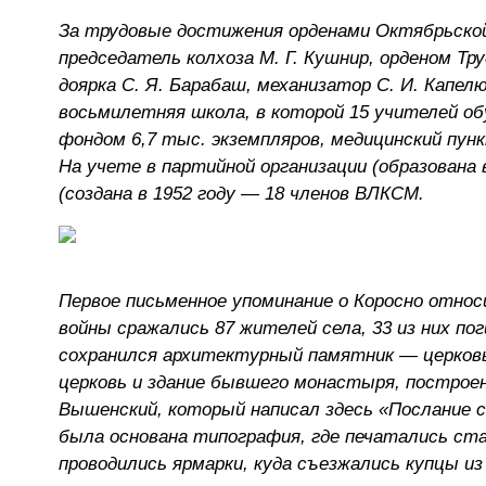
За трудовые достижения орденами Октябрьской
председатель колхоза М. Г. Кушнир, орденом Тр
доярка С. Я. Барабаш, механизатор С. И. Капелю
восьмилетняя школа, в которой 15 учителей об
фондом 6,7 тыс. экземпляров, медицинский пунк
На учете в партийной организации (образована 
(создана в 1952 году — 18 членов ВЛКСМ.
Первое письменное упоминание о Коросно относ
войны сражались 87 жителей села, 33 из них по
сохранился архитектурный памятник — церков
церковь и здание бывшего монастыря, построен
Вышенский, который написал здесь «Послание 
была основана типография, где печатались ст
проводились ярмарки, куда съезжались купцы из