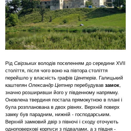
Рід
Свірзьких
володів поселенням до середини XVII
століття, після чого воно на півтора століття
перейшло у власність графів
Центерів
. Галицький
каштелян
Олександр Цетнер
перебудував
замок
,
значно розширивши його у південному напрямку.
Оновлена твердиня постала прямокутною в плані і
була розпланована в двох рівнях. Верхній поверх
замку був парадним, нижній - господарським.
Верхній замковий двір з півночі і сходу оточують
одноповерхові корпуси з підвалами, а з півдня -