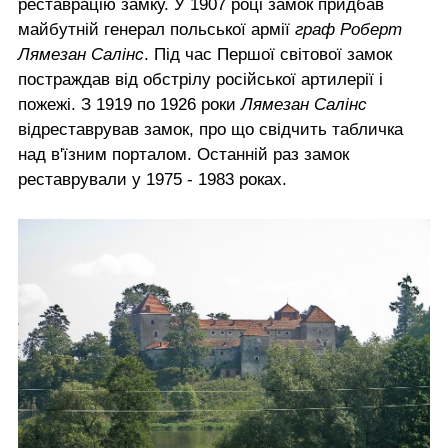
реставрацію замку. У 1907 році замок придбав
майбутній генерал польської армії
граф Роберт
Лямезан Салінс
. Під час Першої світової замок
постраждав від обстрілу російської артилерії і
пожежі. З 1919 по 1926 роки
Лямезан Салінс
відреставрував замок, про що свідчить табличка
над в'їзним порталом. Останній раз замок
реставрували у 1975 - 1983 роках.