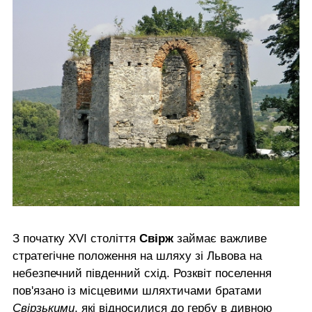
З початку XVI століття
Свірж
займає важливе
стратегічне положення на шляху зі Львова на
небезпечний південний схід. Розквіт поселення
пов'язано із місцевими шляхтичами братами
Свірзькими
, які відносилися до гербу в дивною