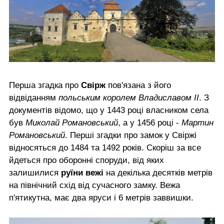
Перша згадка про
Свірж
пов'язана з його
відвіданням
польським королем Владиславом ІІ
. З
документів відомо, що у 1443 році власником села
був
Миколай Романовський
, а у 1456 році -
Мартин
Романовський
. Перші згадки про замок у Свіржі
відносяться до 1484 та 1492 років. Скоріш за все
йдеться про оборонні споруди, від яких
залишилися
руїни вежі
на декілька десятків метрів
на північний схід від сучасного замку. Вежа
п'ятикутна, має два яруси і 6 метрів заввишки.