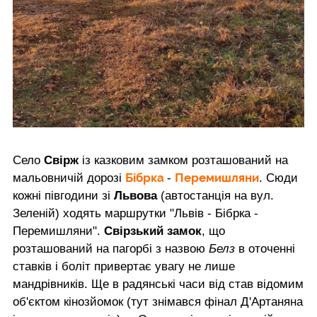
Село
Свірж
із казковим замком розташований на
Бібрка
Перемишляни
мальовничій дорозі
-
. Сюди
кожні півгодини зі
Львова
(автостанція на вул.
Зеленій) ходять маршрутки "Львів - Бібрка -
Перемишляни".
Свірзький замок
, що
розташований на пагорбі з назвою
Белз
в оточенні
ставків і боліт привертає увагу не лише
мандрівників. Ще в радянські часи від став відомим
об'єктом кінозйомок (тут знімався фінал Д'Артаняна