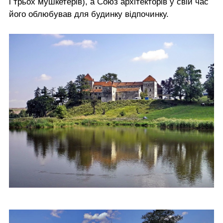
і трьох мушкетерів), а Союз архітекторів у свій час
його облюбував для будинку відпочинку.