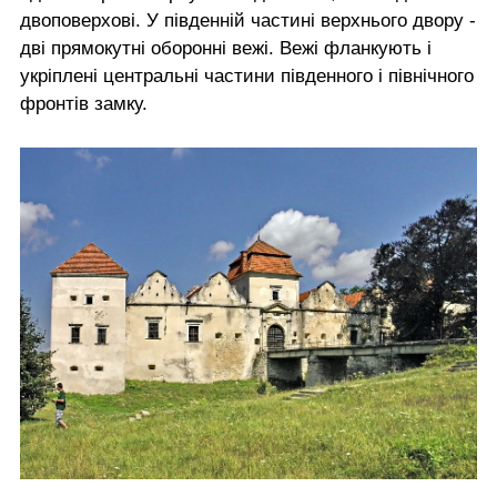
двоповерхові. У південній частині верхнього двору -
дві прямокутні оборонні вежі. Вежі фланкують і
укріплені центральні частини південного і північного
фронтів замку.