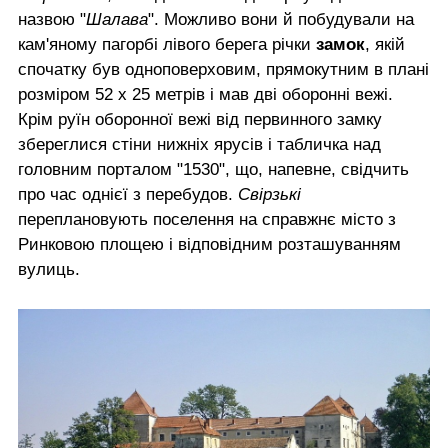
назвою "
Шалава
". Можливо вони й побудували на
кам'яному пагорбі лівого берега річки
замок
, якій
спочатку був одноповерховим, прямокутним в плані
розміром 52 х 25 метрів і мав дві оборонні вежі.
Крім руїн оборонної вежі від первинного замку
збереглися стіни нижніх ярусів і табличка над
головним порталом "1530", що, напевне, свідчить
про час однієї з перебудов.
Свірзькі
переплановують поселення на справжнє місто з
Ринковою площею і відповідним розташуванням
вулиць.