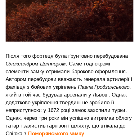
Після того фортеця була ґрунтовно перебудована
Олександром Цетнером
. Саме тоді окремі
елементи замку отримали барокове оформлення.
Автором перебудови вважають генерала артилерії і
фахівця з бойових укріплень
Павла Гродзинського
,
який в той час будував арсенали у Львові. Однак
додаткове укріплення твердині не зробило її
неприступною: у 1672 році замок захопили турки.
Однак, через три роки він успішно витримав облогу
татар і захистив гарнізон і шляхту, що втікала до
Поморянського замку
Свіржа з
.