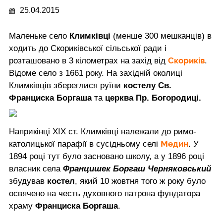
25.04.2015
Маленьке село
Климківці
(менше 300 мешканців) в
ходить до Скориківської сільської ради і
Скориків
розташовано в 3 кілометрах на захід від
.
Відоме село з 1661 року. На західній околиці
Климківців збереглися руїни
костелу Св.
Франциска Боргаша
та
церква Пр. Богородиці.
Наприкінці ХІХ ст. Климківці належали до римо-
Медин
католицької парафії в сусідньому селі
. У
1894 році тут було засновано школу, а у 1896 році
власник села
Францишек Боргаш Черняковський
збудував
костел
, який 10 жовтня того ж року було
освячено на честь духовного патрона фундатора
храму
Франциска Боргаша
.