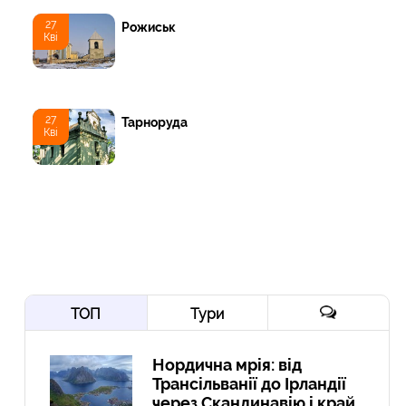
27
Рожиськ
Кві
27
Тарноруда
Кві
ТОП
Тури
Нордична мрія: від
Трансільванії до Ірландії
через Скандинавію і край