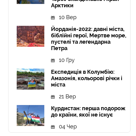
Арктики
10 Вер
Йорданія-2022: давні міста,
біблійні герої, Мертве море,
пустелі та легендарна
Петра
10 Гру
Експедиція в Колумбію:
Амазонія, кольорові річки і
міста
21 Вер
Курдистан: перша подорож
до країни, якої не існує
04 Чер