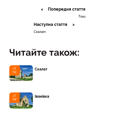
Попередня стаття
Токи
Наступна стаття
Скалат
Читайте також:
27
Скалат
Кві
27
Іванівка
Кві