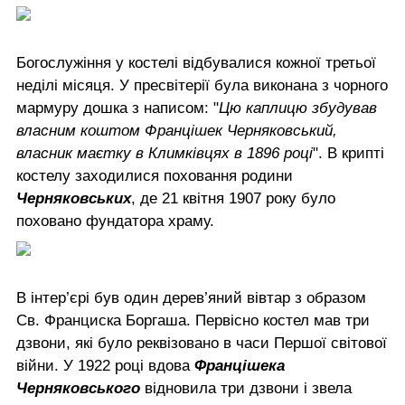
Богослужіння у костелі відбувалися кожної третьої
неділі місяця. У пресвітерії була виконана з чорного
мармуру дошка з написом: "
Цю каплицю збудував
власним коштом Францішек Черняковський,
власник маєтку в Климківцях в 1896 році
". В крипті
костелу заходилися поховання родини
Черняковських
, де 21 квітня 1907 року було
поховано фундатора храму.
В інтер’єрі був один дерев’яний вівтар з образом
Св. Франциска Боргаша. Первісно костел мав три
дзвони, які було реквізовано в часи Першої світової
війни. У 1922 році вдова
Францішека
Черняковського
відновила три дзвони і звела