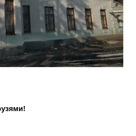
рузями!