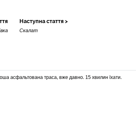
ття
Наступна стаття
ївка
Скалат
оша асфальтована траса, вже давно. 15 хвилин їхати.
27
Іванівка
Кві