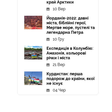
край Арктики
10 Вер
Йорданія-2022: давні
міста, біблійні герої,
Мертве море, пустелі та
легендарна Петра
10 Гру
Експедиція в Колумбію:
Амазонія, кольорові
річки і міста
21 Вер
Курдистан: перша
подорож до країни, якої
не існує
04 Чер