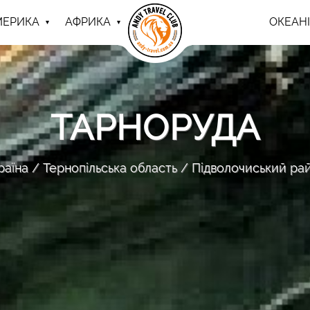
МЕРИКА
АФРИКА
ОКЕАНІ
ТАРНОРУДА
раїна
Тернопільська область
Підволочиський ра