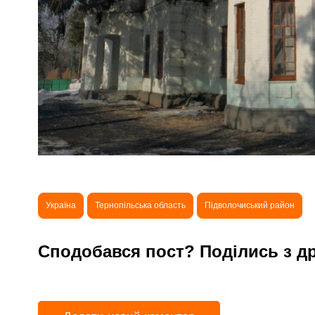
Україна
Тернопільська область
Підволочиський район
Сподобався пост? Поділись з д