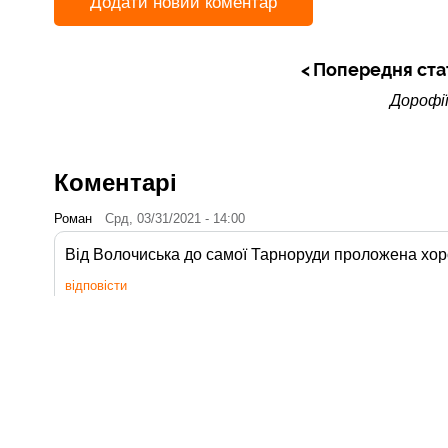
Додати новий коментар
Попередня ста
Дорофі
Коментарі
Роман
Срд, 03/31/2021 - 14:00
Від Волочиська до самої Тарноруди проложена хор
відповісти
Читайте також:
27
Скалат
Кві