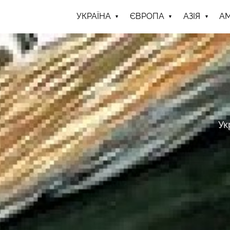
УКРАЇНА
ЄВРОПА
АЗІЯ
А
Ук