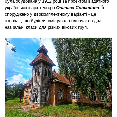
була збудована у 1912 році за проєктом видатного
українського архітектора
Опанаса Сластіона
. Її
споруджено у двокомплектному варіанті - це
означає, що будівля вміщувала одночасно два
навчальні класи для різних вікових груп.