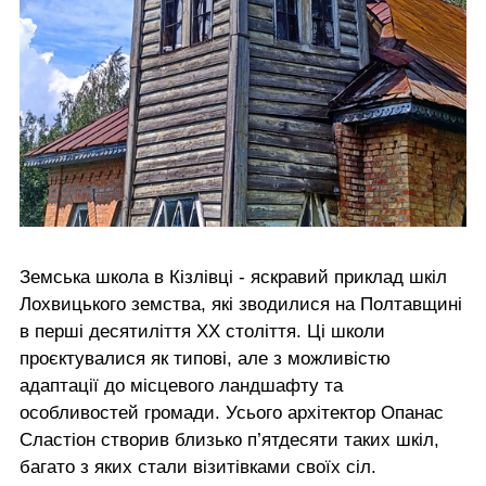
Земська школа в Кізлівці - яскравий приклад шкіл
Лохвицького земства, які зводилися на Полтавщині
в перші десятиліття XX століття. Ці школи
проєктувалися як типові, але з можливістю
адаптації до місцевого ландшафту та
особливостей громади. Усього архітектор Опанас
Сластіон створив близько п’ятдесяти таких шкіл,
багато з яких стали візитівками своїх сіл.