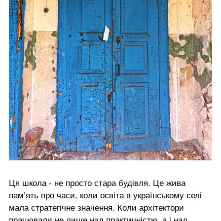
Ця школа - не просто стара будівля. Це жива
пам’ять про часи, коли освіта в українському селі
мала стратегічне значення. Коли архітектори
працювали не лише над практичністю, а і над