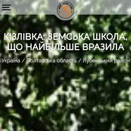
КІЗЛІВКА: ЗЕМСЬКА ШКОЛА,
ЩО НАЙБІЛЬШЕ ВРАЗИЛА
Україна
Полтавська область
Лубенський район