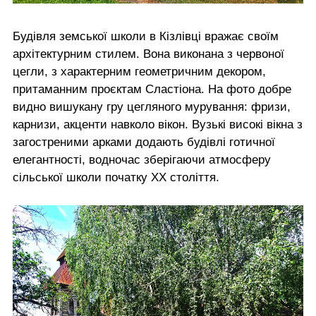
Будівля земської школи в Кізлівці вражає своїм
архітектурним стилем. Вона виконана з червоної
цегли, з характерним геометричним декором,
притаманним проєктам Сластіона. На фото добре
видно вишукану гру цегляного мурування: фризи,
карнизи, акценти навколо вікон. Вузькі високі вікна з
загостреними арками додають будівлі готичної
елегантності, водночас зберігаючи атмосферу
сільської школи початку XX століття.