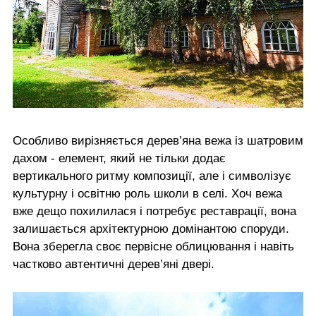
Особливо вирізняється дерев’яна вежа із шатровим
дахом - елемент, який не тільки додає
вертикального ритму композиції, але і символізує
культурну і освітню роль школи в селі. Хоч вежа
вже дещо похилилася і потребує реставрації, вона
залишається архітектурною домінантою споруди.
Вона зберегла своє первісне облицювання і навіть
частково автентичні дерев’яні двері.