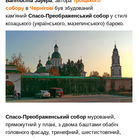
Троїцького
Баптиста Зауера
, автора
собору
Чернігові
в
був збудований
кам'яний
Спасо-Преображенський собор
у стилі
козацького (українського, мазепинського) бароко.
Спасо-Преображенський собор
мурований,
прямокутний у плані, з двома баштами обабіч
головного фасаду, тринефний, шестистовпний,