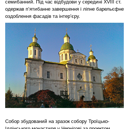
семибанний. Під час відбудови у середині XVIII ст.
одержав п’ятибанне завершення і ліпне барельєфне
оздоблення фасадів та інтер’єру.
Собор збудований на зразок собору Троїцько­-
Іллінського монастиря у Чернігові за проектом