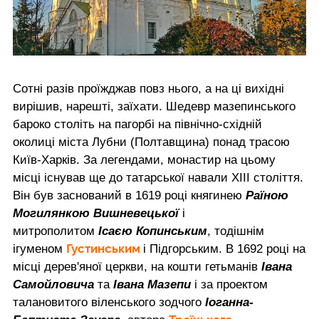
Сотні разів проїжджав повз нього, а на ці вихідні
вирішив, нарешті, заїхати. Шедевр мазепинського
бароко століть на пагорбі на північно-східній
околиці міста Лубни (Полтавщина) понад трасою
Київ-Харків. За легендами, монастир на цьому
місці існував ще до татарської навали XIII століття.
Він був заснований в 1619 році княгинею
Раїною
Могилянкою Вишневецької
і
митрополитом
Ісаєю Копинським
, тодішнім
Густинським
ігуменом
і Підгорським. В 1692 році на
місці дерев'яної церкви, на кошти гетьманів
Івана
Самойловича
та
Івана Мазепи
і за проектом
талановитого віленського зодчого
Іоганна-