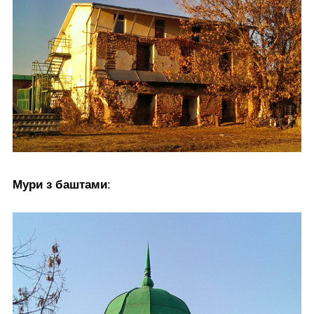
Мури з баштами
: