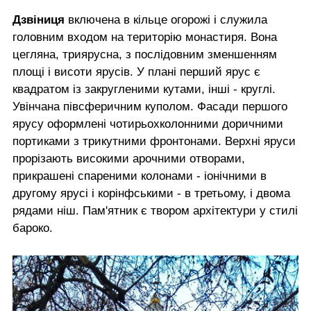
Дзвіниця
включена в кільце огорожі і служила
головним входом на територію монастиря. Вона
цегляна, триярусна, з послідовним зменшенням
площі і висоти ярусів. У плані перший ярус є
квадратом із закругленими кутами, інші - круглі.
Увінчана півсферичним куполом. Фасади першого
ярусу оформлені чотирьохколонними доричними
портиками з трикутними фронтонами. Верхні яруси
прорізають високими арочними отворами,
прикрашені спареними колонами - іонічними в
другому ярусі і корінфськими - в третьому, і двома
рядами ніш. Пам'ятник є твором архітектури у стилі
бароко.