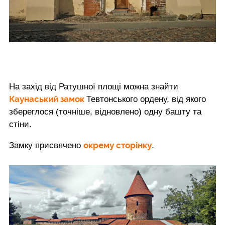
На захід від Ратушної площі можна знайти
Каунаський замок
Тевтонського ордену, від якого
збереглося (точніше, відновлено) одну башту та
стіни.
окрему сторінку
Замку присвячено
.