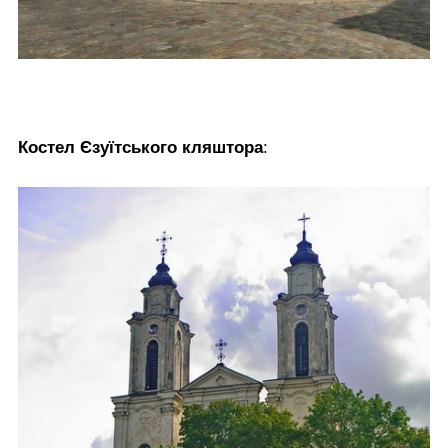
Костел Єзуїтського кляштора
: