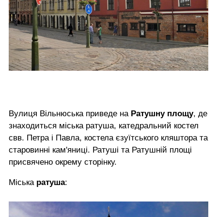
Вулиця Вільнюська приведе на
Ратушну площу
, де
знаходиться міська ратуша, катедральний костел
свв. Петра і Павла, костела єзуїтського кляштора та
старовинні кам'яниці. Ратуші та Ратушній площі
присвячено окрему сторінку.
Міська
ратуша
: