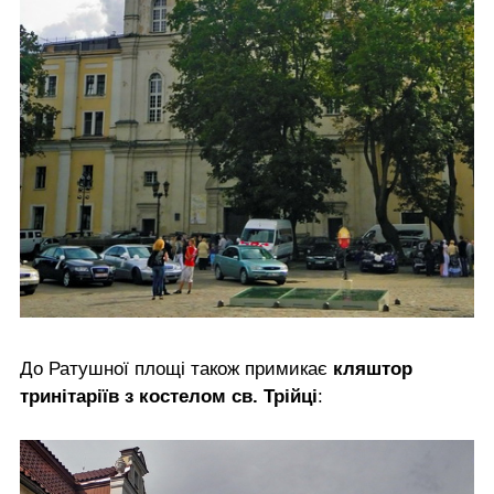
До Ратушної площі також примикає
кляштор
тринітаріїв з костелом св. Трійці
: