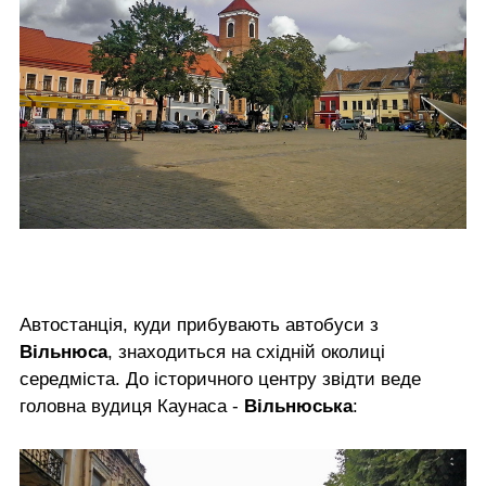
Автостанція, куди прибувають автобуси з
Вільнюса
, знаходиться на східній околиці
середміста. До історичного центру звідти веде
головна вудиця Каунаса -
Вільнюська
: