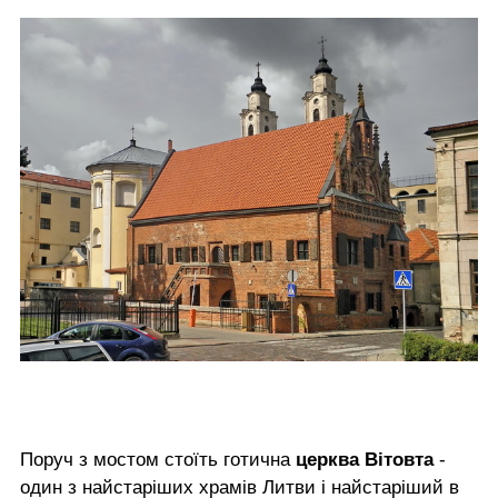
Поруч з мостом стоїть готична
церква Вітовта
-
один з найстаріших храмів Литви і найстаріший в