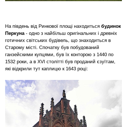
На південь від Ринкової площі находиться
будинок
Перкуна
- одно з найбільш оригінальних і древніх
готичних світських будівель, що знаходиться в
Старому місті. Спочатку був побудований
ганзейскими купцями, був їх конторою з 1440 по
1532 роки, а в XVI столітті був проданий єзуїтам,
які відкрили тут каплицю к 1643 році: