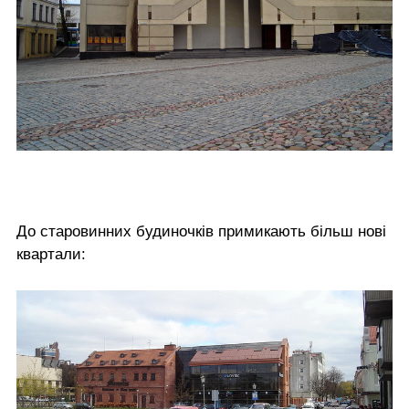
До старовинних будиночків примикають більш нові
квартали: