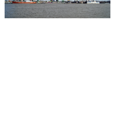
Куршську
З Клайпеди діє паромна переправа на
косу
Європа
Литва
Клайпеда
Сподобався пост? Поділись з
друзями!