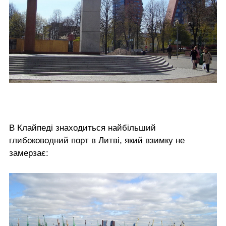
В Клайпеді знаходиться найбільший
глибоководний порт в Литві, який взимку не
замерзає: