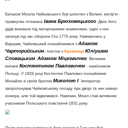
Батьком Міхала Чайковського був шляхтич з Волині, матір'ю -
Івана Брюховецького
правнучка гетьмана
. Двоє його
дідів воювали під запорозькими знаменами, один з них
загинув під час оборони Січі 1775 року. Навчаючись у
Адамом
Варшаві, Чайковський познайомився з
Чарторийським
Юліушем
, поетом з
Кременця
Словацьким
Адамом Міцкевичем
,
, Великим
Костянтином Павловичем
князем
- намісником
Польщі. У 1826 році Костянтин Павлович познайомив
Миколою І
Михайла зі своїм братом
. Імператор
запропонував Чайковському посаду при дворі та чин камер-
юнкера, але той відмовився. Навпаки, Міхал став активним
учасником Польського повстання 1831 року.
Після поразки повстання його маєток в Гальчині був