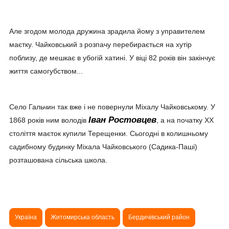
Але згодом молода дружина зрадила йому з управителем
маєтку. Чайковський з розпачу перебирається на хутір
поблизу, де мешкає в убогій хатині. У віці 82 років він закінчує
життя самогубством...
Село Гальчин так вже і не повернули Міхалу Чайковському. У
Іван Ростовцев
1868 років ним володів
, а на початку ХХ
століття маєток купили Терещенки. Сьогодні в колишньому
садибному будинку Міхала Чайковського (Садика-Паші)
розташована сільська школа.
Україна
Житомирська область
Бердичівський район