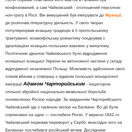
конфіскований, а сам Чайковський - оголошений персоною
нон-грату в Росії. Він вимушений був емігрувати до
Франції
,
де розпочав літературну діяльність. У своїх творах
популяризував козацьку традицію в її пропольському
трактуванні, козакофільську романтику поєднував з
ідеалізацією козацько-польських взаємин у минулому.
Політичним ідеалом Чайковського було відродження
колишньої козацької України як автономної частини у складі
відродженої незалежної Польщі. Можливість здійснення своїх
планів вбачав у співпраці з лідером польської монархічної
Адамом Чарторийським
еміграції
- ініціатором
спільної збройної національно-визвольної боротьби
поневолених Росією народів. За завданням Чарторийського
Чайковський їде з таємною місією на Балкани. Всі дії були
спрямовані на одне — послабити Росію. У вересні 1842-го
Чайковський ініціював переворот у Сербії, внаслідок чого на
Балканах послабився російський вплив. Дослідники