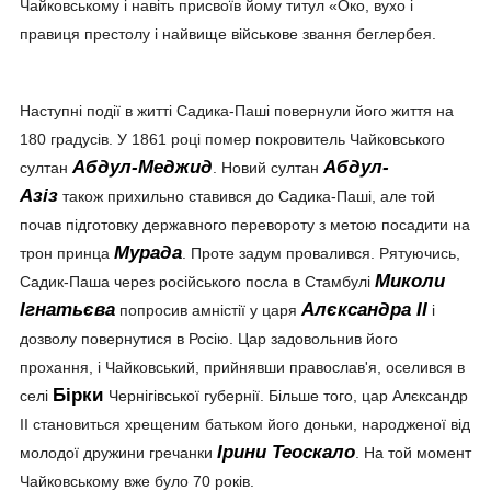
Чайковському і навіть присвоїв йому титул «Око, вухо і
правиця престолу і найвище військове звання беглербея.
Наступні події в житті Садика-Паші повернули його життя на
180 градусів. У 1861 році помер покровитель Чайковського
Абдул-Меджид
Абдул-
султан
. Новий султан
Азіз
також прихильно ставився до Садика-Паші, але той
почав підготовку державного перевороту з метою посадити на
Мурада
трон принца
. Проте задум провалився. Рятуючись,
Миколи
Садик-Паша через російського посла в Стамбулі
Ігнатьєва
Алєксандра ІІ
попросив амністії у царя
і
дозволу повернутися в Росію. Цар задовольнив його
прохання, і Чайковський, прийнявши православ'я, оселився в
Бірки
селі
Чернігівської губернії. Більше того, цар Алєксандр
ІІ становиться хрещеним батьком його доньки, народженої від
Ірини Теоскало
молодої дружини гречанки
. На той момент
Чайковському вже було 70 років.