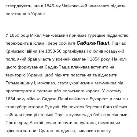
стверджують, що в 1845-му Чайковський намагався підняти
повстання в Україні.
У 1850 році Міхал Чайковський приймає турецьке підданство,
Садика-Паші
переходить в іслам і бере собі ім'я
. Під час
Кримської війни він 1853-56 організував і очолив козацький
полк, який брав участь у воєнній кампанії 1854 року. На чолі
цього формування Садик-Паша планував вступити на
територію України, щоб підняти повстання та відновити
Гетьманщину і, можливо, стати українським гетьманом під
протекторатом султана або польського короля. У лютому
1854 року військо Садика-Паші ввійшло в Бухарест, а сам він
став губернатором Румунії. На початок березня його війська
зайняли позиції на річці Прут, готуючись до боїв із росіянами.
Проте уряд Австрії почав тиснути на султана, вимагаючи
відвести загони. Султан погодився, висловив подяку