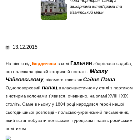
Нова Чортория: палац з
шикарними інтер'єрами та
гігантський млин
13.12.2015
Гальчин
На північ від
Бердичева
в селі
зберіглася садиба,
Міхалу
що належала цікавій історичній постаті -
Чайковському
Садик-Паша
, відомого також як
.
палац
Одноповерховий
в класицистичному стилі з портиком
з чотирма колонами з'явився, очевидно, на зламі XVIII і ХІХ
століть. Саме в ньому у 1804 році народився герой нашої
сьогоднішньої розповіді - польсько-український письменник,
який встиг побувати польським, турецьким і навіть російським
політиком.