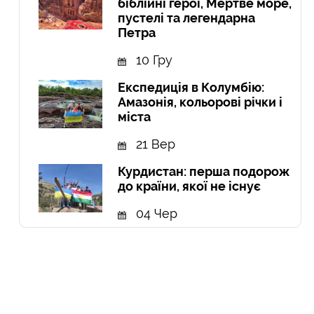
біблійні герої, Мертве море,
пустелі та легендарна
Петра
10 Гру
Експедиція в Колумбію:
Амазонія, кольорові річки і
міста
21 Вер
Курдистан: перша подорож
до країни, якої не існує
04 Чер