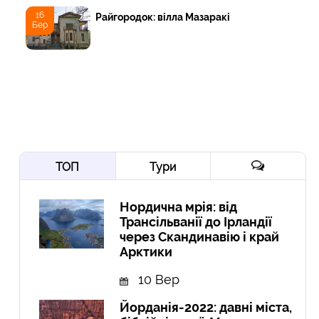
16
Райгородок: вілла Мазаракі
Бер
ТОП
Тури
Нордична мрія: від
Трансільванії до Ірландії
через Скандинавію і край
Арктики
10 Вер
Йорданія-2022: давні міста,