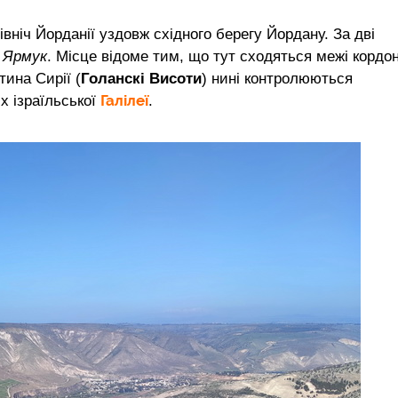
вніч Йорданії уздовж східного берегу Йордану. За дві
и
Ярмук
. Місце відоме тим, що тут сходяться межі кордо
тина Сирії (
Голанскі Висоти
) нині контролюються
Галілеї
х ізраїльської
.