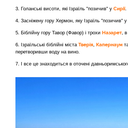
Сирії
3. Голанські висоти, які Ізраїль "позичив" у
.
4. Засніжену гору Хермон, яку Ізраїль "позичив" 
Назарет
5. Біблійну гору Тавор (Фавор) і трохи
, 
Тверія
Капернаум
6. Ізраїльські біблійні міста
,
т
перетворивши воду на вино.
7. І все це знаходиться в оточені давньоримсько