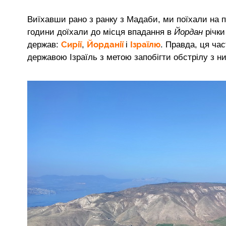
Виїхавши рано з ранку з Мадаби, ми поїхали на пі
години доїхали до місця впадання в
Йордан
річк
Сирії
Йорданії
Ізраїлю
держав:
,
і
. Правда, ця час
державою Ізраїль з метою запобігти обстрілу з ни