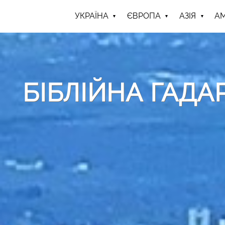
УКРАЇНА
ЄВРОПА
АЗІЯ
А
БІБЛІЙНА ГАДАР