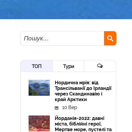
Пошук
ТОП
Тури
Нордична мрія: від
Трансільванії до Ірландії
через Скандинавію і
край Арктики
10 Вер
Йорданія-2022: давні
міста, біблійні герої,
Мертве море, пустелі та