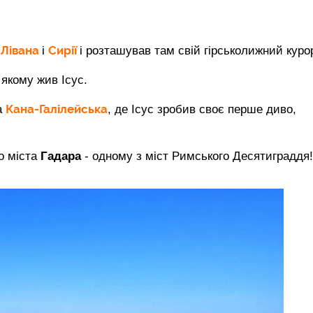
Лівана
Сирії
у
і
і розташував там свій гірськолижний курор
в якому жив Ісус.
Кана-Галілейська
а
, де Ісус зробив своє перше диво,
го міста
Гадара
- одному з міст Римського Десятиграддя