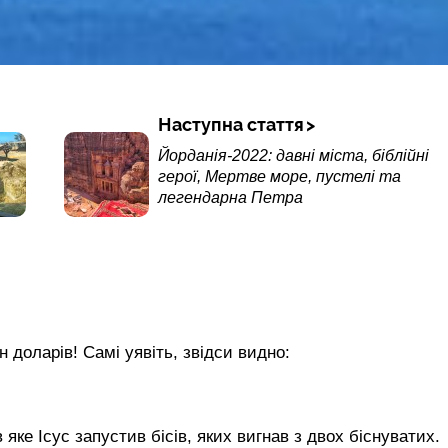
Наступна стаття
Йорданія-2022: давні міста, біблійні
герої, Мертве море, пустелі та
легендарна Петра
 доларів! Самі уявіть, звідси видно:
 яке Ісус запустив бісів, яких вигнав з двох біснуватих.