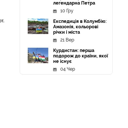
легендарна Петра
10 Гру
т.
Експедиція в Колумбію:
Амазонія, кольорові
річки і міста
21 Вер
Курдистан: перша
подорож до країни, якої
не існує
!
04 Чер