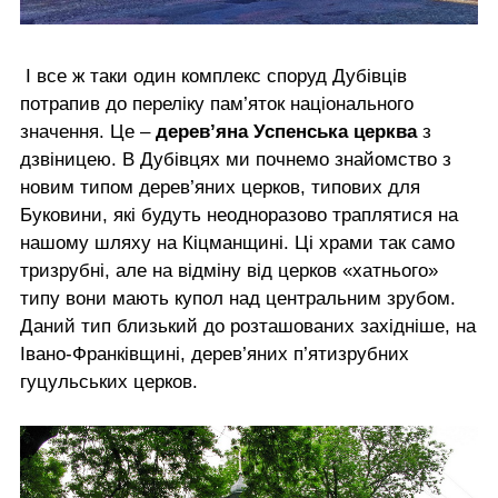
І все ж таки один комплекс споруд Дубівців
потрапив до переліку пам’яток національного
значення. Це –
дерев’яна Успенська церква
з
дзвіницею. В Дубівцях ми почнемо знайомство з
новим типом дерев’яних церков, типових для
Буковини, які будуть неодноразово траплятися на
нашому шляху на Кіцманщині. Ці храми так само
тризрубні, але на відміну від церков «хатнього»
типу вони мають купол над центральним зрубом.
Даний тип близький до розташованих західніше, на
Івано-Франківщині, дерев’яних п’ятизрубних
гуцульських церков.