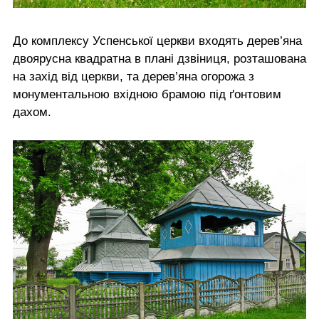
До комплексу Успенської церкви входять дерев’яна
двоярусна квадратна в плані дзвіниця, розташована
на захід від церкви, та дерев’яна огорожа з
монументальною вхідною брамою під ґонтовим
дахом.