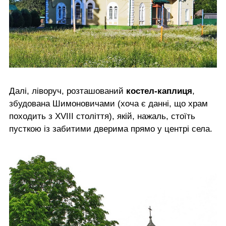
Далі, ліворуч, розташований
костел-каплиця
,
збудована Шимоновичами (хоча є данні, що храм
походить з XVIII століття), якій, нажаль, стоїть
пусткою із забитими дверима прямо у центрі села.