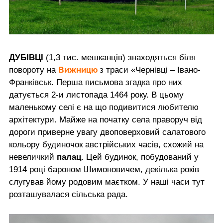
ДУБІВЦІ
(1,3 тис. мешканців) знаходяться біля
Вижницю
повороту на
з траси «Чернівці – Івано-
Франківськ. Перша письмова згадка про них
датується 2-и листопада 1464 року. В цьому
маленькому селі є на що подивитися любителю
архітектури. Майже на початку села праворуч від
дороги приверне увагу двоповерховий салатового
кольору будиночок австрійських часів, схожий на
невеличкий
палац
. Цей будинок, побудований у
1914 році бароном Шимоновичем, декілька років
слугував йому родовим маєтком. У наші часи тут
розташувалася сільська рада.