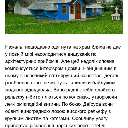
Нажаль, нещодавно одягнута на храм бляха не дає
у повній мірі насолодитися вишуканістю
архітектурних прийомів. Але цей недолік сповна
компенсується інтер’єром церкви. Найціннішим в
ньому є невеликий п’ятиярусний іконостас, деталі
різьблення якого не можуть залишити байдужим
жодного відвідувача. Виноградні стеблі слабкого
рельєфу нібито ллються по колонках, утворюючи
легкі змієподібні вигини. По боках Деїсуса вони
обвиті виноградною лозою високого рельєфу з
крупним листям та кетягами. Особливу увагу
привертає різьблення царських воріт: стеблі