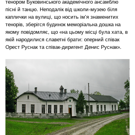
тенором Буковинського академічного ансамблю
пісні й танцю. Неподалік від школи-музею біля
каплички на вулиці, що носить ім’я знаменитих
тенорів, зберігся будинок меморіальна дошка на
якому повідомляє, що «на цьому місці була хата, в
якій народилися славетні брати: оперний співак
Орест Руснак та співак-диригент Денис Руснак».