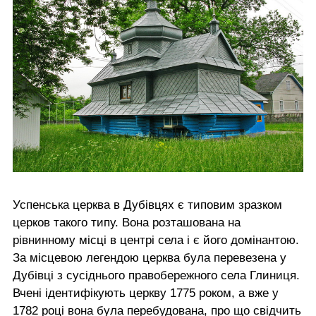
Успенська церква в Дубівцях є типовим зразком
церков такого типу. Вона розташована на
рівнинному місці в центрі села і є його домінантою.
За місцевою легендою церква була перевезена у
Дубівці з сусіднього правобережного села Глиниця.
Вчені ідентифікують церкву 1775 роком, а вже у
1782 році вона була перебудована, про що свідчить