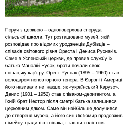
Поруч з церквою – одноповерхова споруда
сільської
школи
. Тут розташовано музей, якій
розповідає про відомих уродженців Дубівців –
співаків світового рівня Ореста і Дениса Руснаків.
Саме в Успенській церкви, де правив службу їх
батько Манолій Русак, брати почали свою
співацьку кар’єру. Орест Руснак (1895 – 1960) став
володарем неповторного тенора. В Європі і Америці
його називали не інакше, як «український Карузо».
Денис (1901 – 1952) став співаком-деригентом, а
їхній брат Нестор після сметрі батька залишився
церковним дяком. Саме він найбільше долучився
до створеня музею, а його син Любомир продовжив
сімейну традицію співака, ставши солістом-