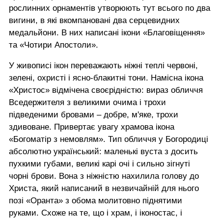
рослинних орнаментів утворюють тут всього по два
вигини, в які вкомпановані два серцевидних
медальйони. В них написані ікони «Благовіщення»
та «Чотири Апостоли».
У живописі ікон переважають ніжні теплі червоні,
зелені, охристі і ясно-блакитні тони. Намісна ікона
«Христос» відмічена своєрідністю: вираз обличчя
Вседержителя з великими очима і трохи
підведеними бровами – добре, м'яке, трохи
здивоване. Привертає увагу храмова ікона
«Богоматір з немовлям». Тип обличчя у Богородиці
абсолютно український: маленькі вуста з досить
пухкими губами, великі карі очі і сильно зігнуті
чорні брови. Вона з ніжністю нахилила голову до
Христа, який написаний в незвичайній для нього
позі «Оранта» з обома молитовно піднятими
руками. Схоже на те, що і храм, і іконостас, і