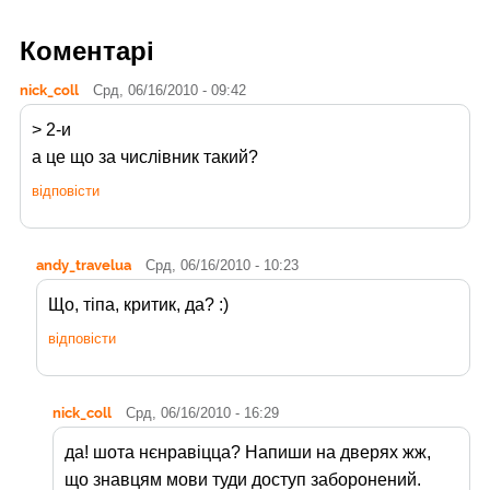
Коментарі
nick_coll
Срд, 06/16/2010 - 09:42
> 2-и
а це що за числівник такий?
відповісти
andy_travelua
Срд, 06/16/2010 - 10:23
Що, тіпа, критик, да? :)
відповісти
nick_coll
Срд, 06/16/2010 - 16:29
да! шота нєнравіцца? Напиши на дверях жж,
що знавцям мови туди доступ заборонений.