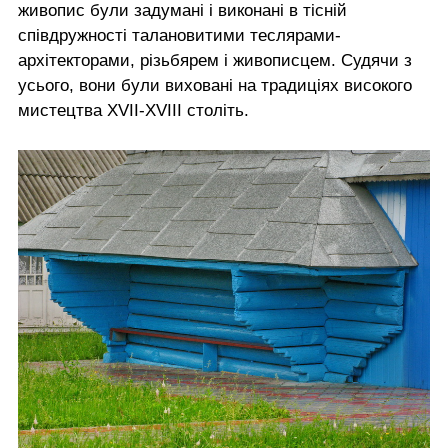
живопис були задумані і виконані в тісній
співдружності талановитими теслярами-
архітекторами, різьбярем і живописцем. Судячи з
усього, вони були виховані на традиціях високого
мистецтва XVII-XVIII століть.