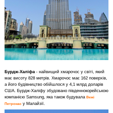
Бурдж-Халіфа
- найвищий хмарочос у світі, який
має висоту 828 метрів. Хмарочос має 162 поверхів,
а його будівництво обійшлося у 4,1 млрд доларів
США. Бурдж-Халіфу збудовано південнокорейською
компанією Samsung, яка також будувала
Вежі
у Малайзії.
Петронас