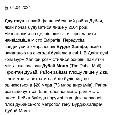
04.04.2024
Даунтаун
- новий фешенебельний район Дубая,
який почав будуватися лише у 2004 році.
Незважаючи на це, він вже встиг прославити
найвідоміше місто Еміратів. Передусім,
завдячуючи хмарачосові
Бурдж Халіфа
, який є
найвищою на сьогодні будівлю в світі. В Дайнтауні
крім Бурж Халіфи розмістилися основні пам'ятки
міста, включаючи
Дубай Молл
(The Dubai Mall)
і
фонтан Дубай
. Район займає площу лише у 2 кв.
кілометри, а витрати на його будівництво
оцінюються в $20 млрд (73 млрд дирхамів). Район
розташовується біля головної магістралі міста -
шосе Шейха Зайєда поруч зі станцією червоної
гілки дубайського метрополітену Бурдж-Халіфа/
Дубай Молл.