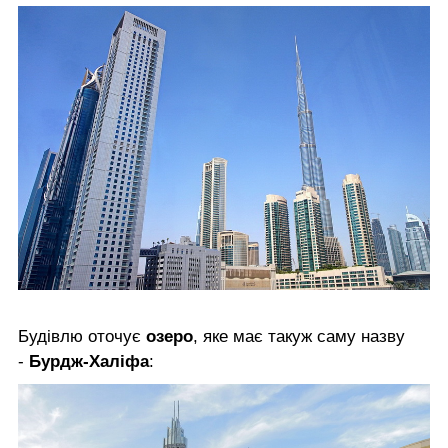
Будівлю оточує
озеро
, яке має такуж саму назву
-
Бурдж-Халіфа
: