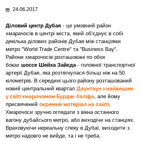
24.06.2017
Діловий центр Дубая
- це умовний район
хмарачосів в центрі міста, який об'єднує в собі
декілька ділових районів Дубая між станціями
метро "World Trade Centre" та "Business Bay".
Райони хмарочосів розташовані по обох
боках
шоссе Шейха Зайєда
- головної транспортної
артерії Дубая, яка розтягнулася більш ніж на 50
кілометрів. В середині цього району розташований
Даунтаун
з найвищим
новий центральний квартал
у світі хмарочомом
Бурдж-Халіфа
, але йому
окремий матеріал на сайті
присвячений
.
Хмарочоси зручно оглядати з вікна останного
вагону дубайсього метро, або виходічи на станціях.
Враховуючи нереальну спеку в Дубаї, виходити з
метро надовго не вийде, та і не треба.