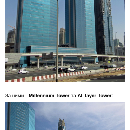
За ними -
Millennium Tower
та
Al Tayer Tower
: