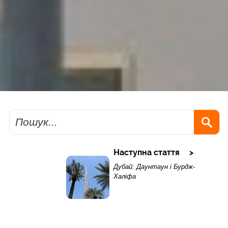
Пошук
Наступна стаття
Дубай: Даунтаун і Бурдж-
Халіфа