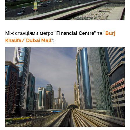
Burj
Між станціями метро "
Financial Centre
" та "
Khalifa/ Dubai Mall
":