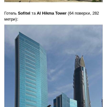
Готель
Sofitel
та
Al Hikma Tower
(64 поверхи, 282
метри):