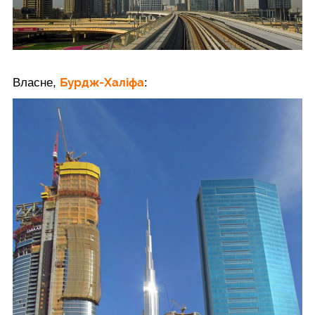
Бурдж-Халіфа
Власне,
: