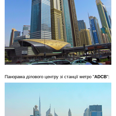
Панорама ділового центру зі станції метро "
ADCB
":