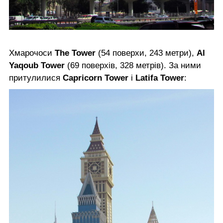
Хмарочоси
The Tower
(54 поверхи, 243 метри),
Al
Yaqoub Tower
(69 поверхів, 328 метрів). За ними
притулилися
Capricorn Tower
і
Latifa Tower
: