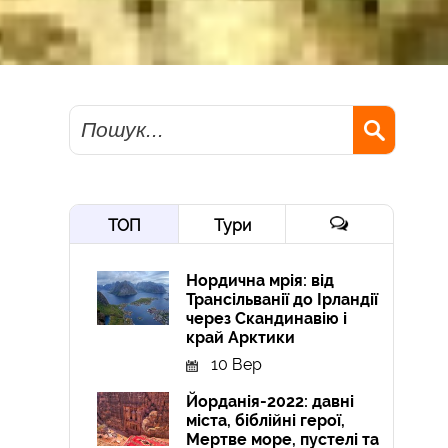
Пошук
ТОП
Тури
Нордична мрія: від
Трансільванії до Ірландії
через Скандинавію і
край Арктики
10 Вер
Йорданія-2022: давні
міста, біблійні герої,
Мертве море, пустелі та