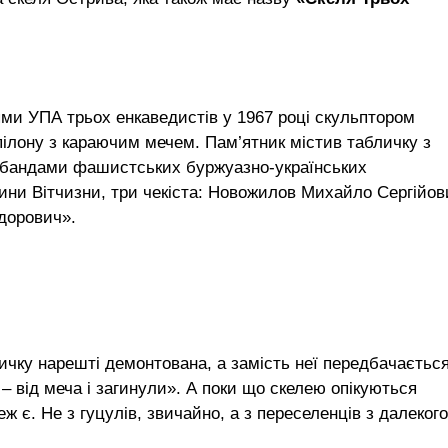
ями УПА трьох енкаведистів у 1967 році скульптором
пілону з караючим мечем. Пам’ятник містив табличку з
з бандами фашистських буржуазно-українських
ини Вітчизни, три чекіста: Новожилов Михайло Сергійов
дорович».
личку нарешті демонтована, а замість неї передбачаєтьс
 від меча і загинули». А поки що скелею опікуються
еж є. Не з гуцулів, звичайно, а з переселенців з далекого