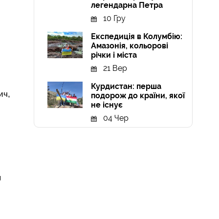
легендарна Петра
10 Гру
Експедиція в Колумбію:
Амазонія, кольорові
річки і міста
21 Вер
Курдистан: перша
ич,
подорож до країни, якої
не існує
04 Чер
я