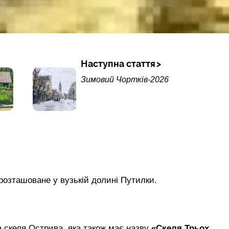
Наступна стаття
Зимовий Чортків-2026
озташоване у вузькій долині Путилки.
а скеля Острива, яка також має назву
«Скеля Трьох