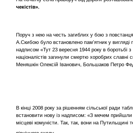
чекістів».
Поруч з нею на честь загиблих у бою з повстанц
А.Скибою було встановлено пам’ятник у вигляді 
надписом «Тут 23 вересня 1944 року в боротьбі 
націоналістів загинули смертю хоробрих славні с
Меняшкін Олексій Іванович, Большаков Петро Фе
В кінці 2008 року за рішенням сільської ради таб
встановити нову із надписом: «З мечем прийшли –
місцеві комуністи. Так, так, вони на Путильщині т