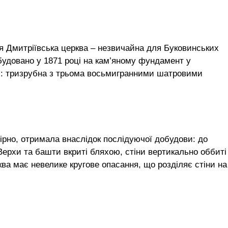
ся Дмитріївська церква – незвичайна для Буковинських
збудовано у 1871 році на кам’яному фундамент у
і: тризрубна з трьома восьмигранними шатровими
ірно, отримала внаслідок послідуючої добудови: до
Верхи та башти вкриті бляхою, стіни вертикально оббиті
ва має невелике кругове опасання, що розділяє стіни на