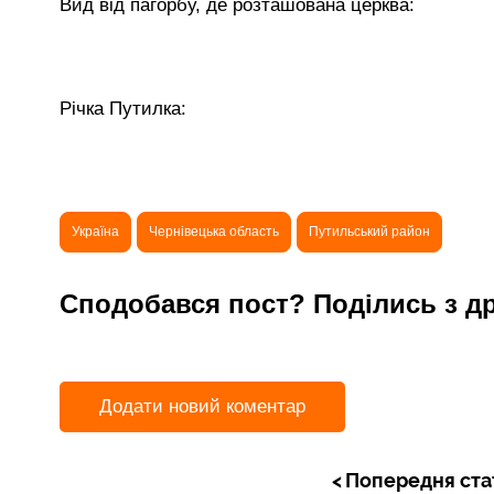
Вид від пагорбу, де розташована церква:
Річка Путилка:
Україна
Чернівецька область
Путильський район
Сподобався пост? Поділись з д
Додати новий коментар
Попередня ста