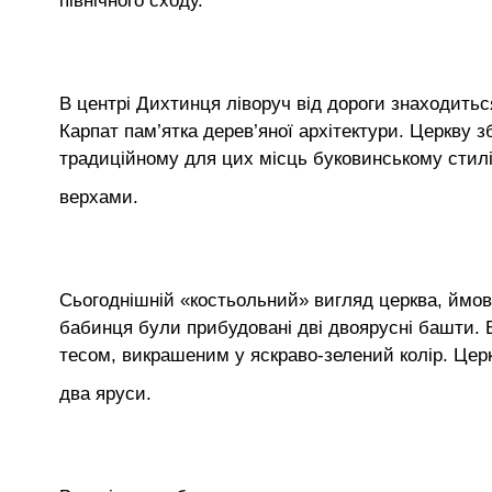
північного сходу.
В центрі Дихтинця ліворуч від дороги знаходить
Карпат пам’ятка дерев’яної архітектури. Церкву 
традиційному для цих місць буковинському стил
верхами.
Сьогоднішній «костьольний» вигляд церква, ймов
бабинця були прибудовані дві двоярусні башти. 
тесом, викрашеним у яскраво-зелений колір. Церк
два яруси.