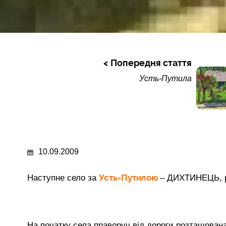
Попередня стаття
Усть-Путила
10.09.2009
Усть-Путилою
Наступне село за
– ДИХТИНЕЦЬ, р
На початку села праворуч від дороги розташован