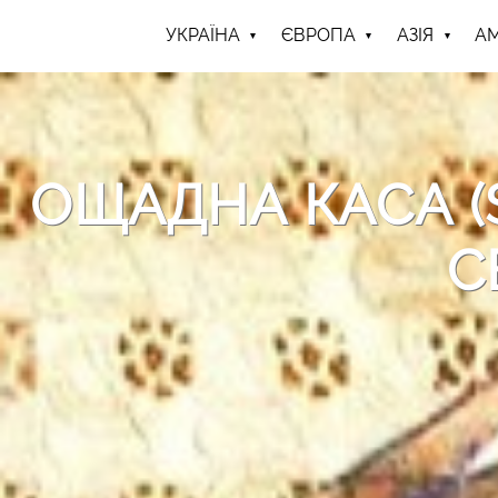
УКРАЇНА
ЄВРОПА
АЗІЯ
А
ОЩАДНА КАСА (S
С