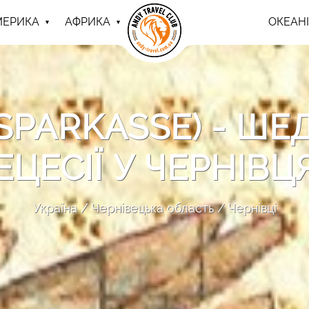
МЕРИКА
АФРИКА
ОКЕАНІ
PARKASSE) - ШЕ
ЕЦЕСІЇ У ЧЕРНІВЦ
Україна
Чернівецька область
Чернівці