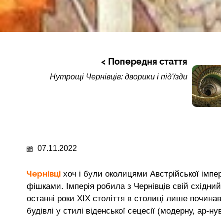
Попередня стаття
Нутрощі Чернівців: дворики і під'їзди
07.11.2022
Чернівці
хоч і були околицями Австрійської імпе
фішками. Імперія робила з Чернівців свій східни
останні роки ХІХ століття в столиці лише почин
будівлі у стилі віденської сецесії (модерну, ар-н