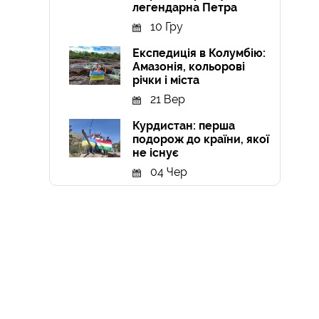
легендарна Петра
10 Гру
Експедиція в Колумбію:
Амазонія, кольорові
річки і міста
21 Вер
Курдистан: перша
подорож до країни, якої
не існує
04 Чер