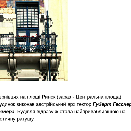
ернівцях на площі Ринок (зараз - Центральна площа)
будинок виконав австрійський архітектор
Губерт Гессне
гнера
. Будівля відразу ж стала найпривабливішою на
стичну ратушу.