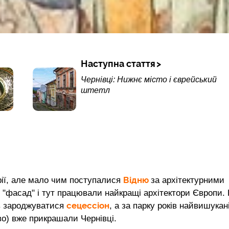
Наступна стаття
Чернівці: Нижнє місто і єврейський
штетл
Відню
рії, але мало чим поступалися
за архітектурними
й "фасад" і тут працювали найкращі архітектори Європи. 
сецессіон
ав зароджуватися
, а за парку років найвишукан
уво) вже прикрашали Чернівці.