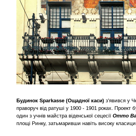
Будинок Sparkasse (Ощадної каси)
з'явився у Ч
праворуч від ратуші у 1900 - 1901 роках. Проект 
один з учнів майстра віденської сецесії
Отто Ва
площі Ринку, затьмаривши навіть високу класици