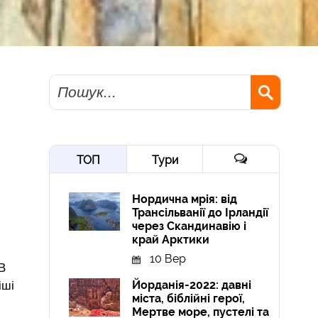
Пошук
ТОП
Тури
Нордична мрія: від
Трансільванії до Ірландії
через Скандинавію і
край Арктики
10 Вер
В
Йорданія-2022: давні
іші
міста, біблійні герої,
Мертве море, пустелі та