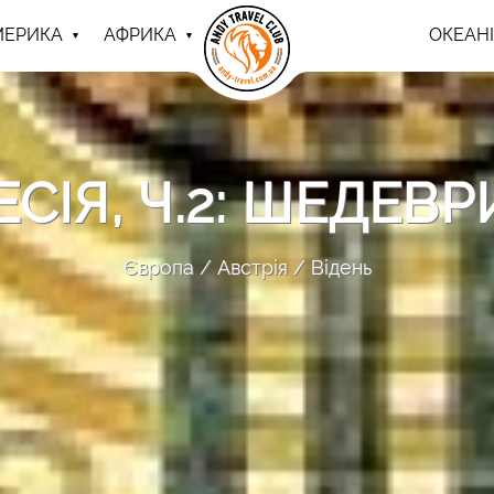
МЕРИКА
АФРИКА
ОКЕАНІ
СІЯ, Ч.2: ШЕДЕВ
Європа
Австрія
Відень