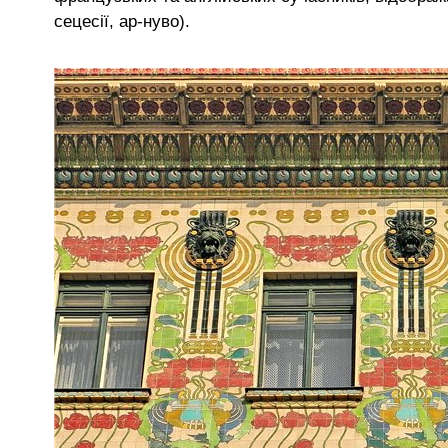
сецесії, ар-нуво).