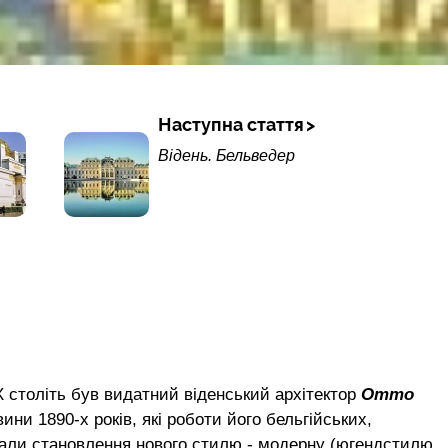
Наступна стаття
Відень. Бельведер
ХХ століть був видатний віденський архітектор
Отто
ини 1890-х років, які роботи його бельгійських,
жали становлення нового стилю - модерну (югендстилю,