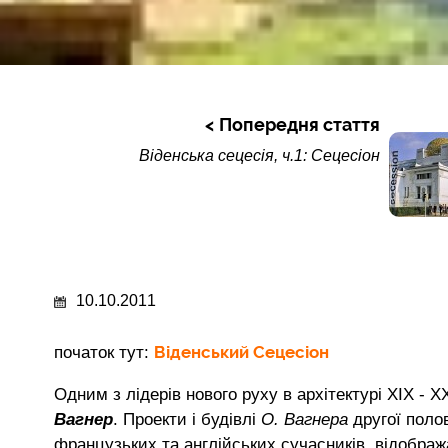
Попередня стаття
Віденська сецесія, ч.1: Сецесіон
10.10.2011
Віденський Сецесіон
початок тут:
Одним з лідерів нового руху в архітектурі ХІХ - 
Вагнер
. Проекти і будівлі
О. Вагнера
другої полов
французьких та англійських сучасників, відобра