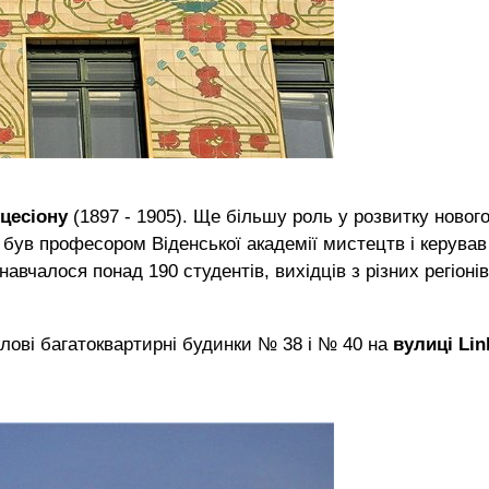
цесіону
(1897 - 1905). Ще більшу роль у розвитку новог
він був професором Віденської академії мистецтв і керував
вчалося понад 190 студентів, вихідців з різних регіонів
лові багатоквартирні будинки № 38 і № 40 на
вулиці Lin