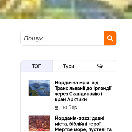
Пошук
ТОП
Тури
Нордична мрія: від
Трансільванії до Ірландії
через Скандинавію і
край Арктики
10 Вер
Йорданія-2022: давні
міста, біблійні герої,
Мертве море, пустелі та