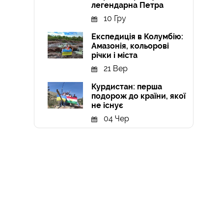
легендарна Петра
10 Гру
Експедиція в Колумбію:
Амазонія, кольорові
річки і міста
21 Вер
Курдистан: перша
подорож до країни, якої
не існує
04 Чер