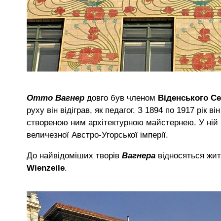
Отто Вагнер
довго був членом
Віденського Се
руху він відіграв, як педагог. З 1894 по 1917 рік 
створеною ним архітектурною майстернею. У ній на
величезної Австро-Угорської імперії.
До найвідоміших творів
Вагнера
відносяться жит
Wienzeile
.