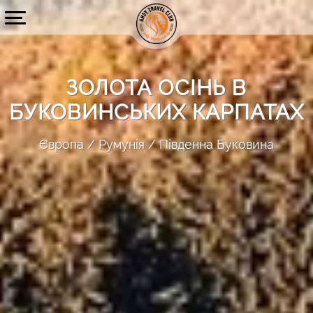
ЗОЛОТА ОСІНЬ В
БУКОВИНСЬКИХ КАРПАТАХ
Європа
Румунія
Південна Буковина