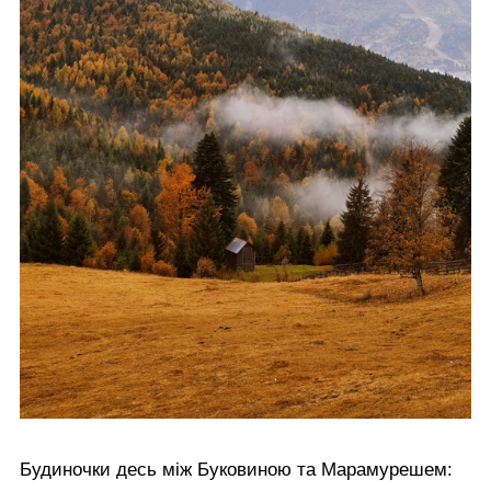
Будиночки десь між Буковиною та Марамурешем: