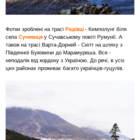
Радівці
Фотки зроблені на трасі
- Кимполунг біля
Сучевиця
села
у Сучавському повіті Румунії. А
також на трасі Варта-Дорней - Сигіт на шляху з
Південної Буковини до Марамуреша. Все -
неподалік від кордону з Україною. До речі, в усіх
цих районах проживає багато українців-гуцулів.