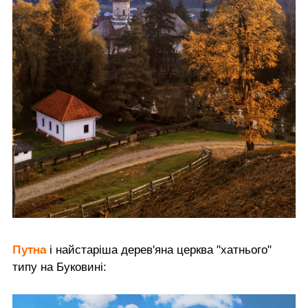
Путна
і найстаріша дерев'яна церква "хатнього"
типу на Буковині: