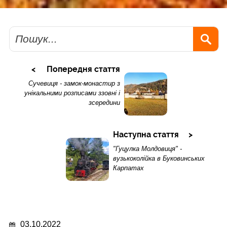
Пошук
Попередня стаття
Сучевиця - замок-монастир з
унікальними розписами ззовні і
зсередини
Наступна стаття
"Гуцулка Молдовиця" -
вузькоколійка в Буковинських
Карпатах
03.10.2022