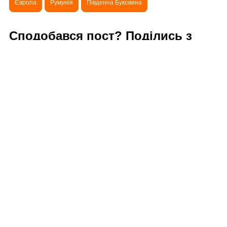
Європа
Румунія
Південна Буковина
Сподобався пост? Поділись з
друзями!
Додати новий коментар
Попередня стаття
Сучевиця - замок-монастир з унікальними
розписами ззовні і зсередини
Наступна стаття
"Гуцулка Молдовиця" - вузькоколійка в
Буковинських Карпатах