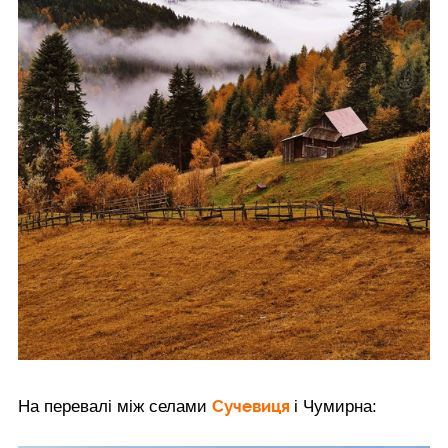
Сучевиця
На перевалі між селами
і Чумирна: