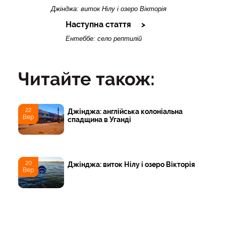
Джінджа: виток Нілу і озеро Вікторія
Наступна стаття
Ентеббе: село рептилій
Читайте також:
22
Джінджа: англійська колоніальна
Вер
спадщина в Уганді
20
Джінджа: виток Нілу і озеро Вікторія
Вер