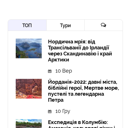
ТОП
Тури
Нордична мрія: від
Трансільванії до Ірландії
через Скандинавію і край
Арктики
10 Вер
Йорданія-2022: давні міста,
біблійні герої, Мертве море,
пустелі та легендарна
Петра
10 Гру
Експедиція в Колумбію: