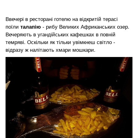
Ввечері в ресторані готелю на відкритій терасі
поїли
талапію
- рибу Великих Африканських озер.
Вечеряють в угандійських кафешках в повній
темряві. Оскільки як тільки увімкнеш світло -
відразу ж налітають хмари мошкари.