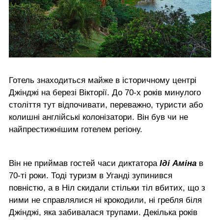
Готель знаходиться майже в історичному центрі
Джінджі на березі Вікторії. До 70-х років минулого
століття тут відпочивати, переважно, туристи або
колишні англійські колонізатори. Він був чи не
найпрестижнішим готелем регіону.
Він не приймав гостей часи диктатора
Іді Аміна
в
70-ті роки. Тоді туризм в Уганді зупинився
повністю, а в Ніл скидали стільки тіл вбитих, що з
ними не справлялися ні крокодили, ні гребля біля
Джінджі, яка забивалася трупами. Декілька років