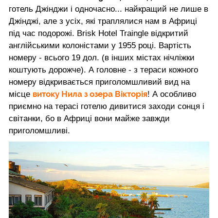
готель Джінджи і одночасно... найкращий не лише в
Джінджі, але з усіх, які траплялися нам в Африці
під час подорожі. Brisk Hotel Traingle відкритий
англійськими колоністами у 1955 році. Вартість
номеру - всього 19 дол. (в інших містах нічліжки
коштують дорожче). А головне - з тераси кожного
номеру відкривається приголомшливий вид на
витоку Нила з озера Вікторія
місце
! А особливо
приємно на терасі готелю дивитися заходи сонця і
світанки, бо в Африці вони майже завжди
приголомшливі.