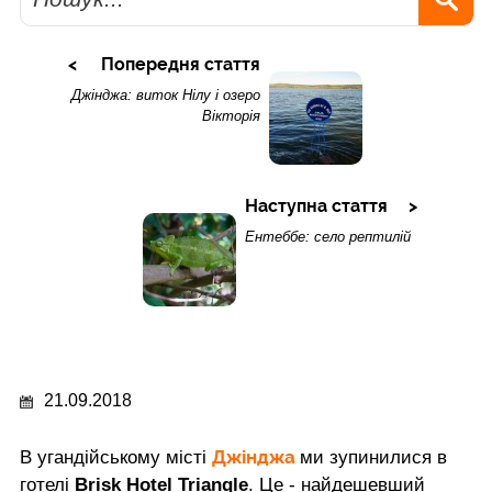
Попередня стаття
Джінджа: виток Нілу і озеро
Вікторія
Наступна стаття
Ентеббе: село рептилій
21.09.2018
Джінджа
В угандійському місті
ми зупинилися в
готелі
Brisk Hotel Triangle
. Це - найдешевший