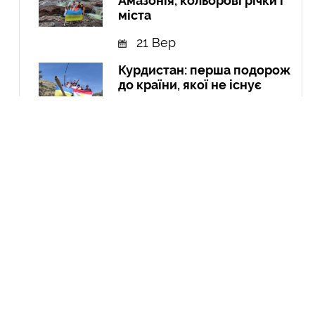
Амазонія, кольорові річки і
міста
21 Вер
Курдистан: перша подорож
до країни, якої не існує
04 Чер