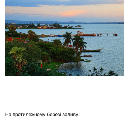
На протилежному березі заливу: