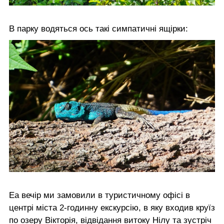
В парку водяться ось такі симпатичні ящірки:
Еа вечір ми замовили в туристичному офісі в
центрі міста 2-годинну екскурсію, в яку входив круїз
по озеру Вікторія, відвідання витоку Нілу та зустріч