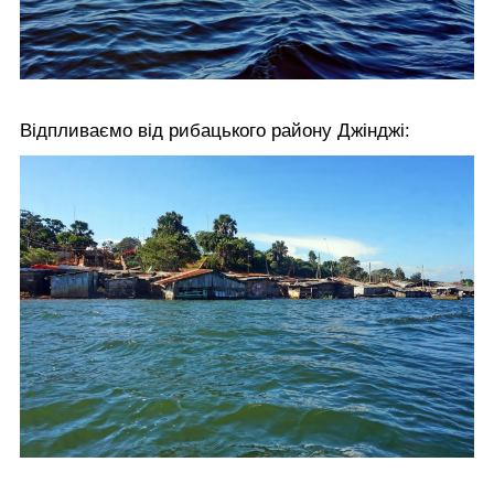
Відпливаємо від рибацького району Джінджі: