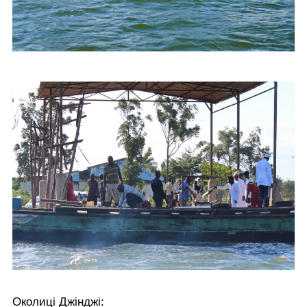
Околиці Джінджі: