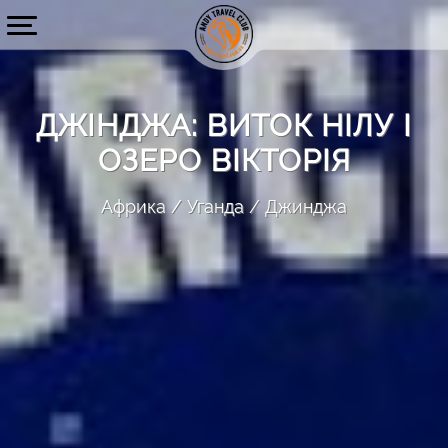
ДЖІНДЖА: ВИТОК НІЛУ І
ОЗЕРО ВІКТОРІЯ
Африка
Уганда
Джинджа