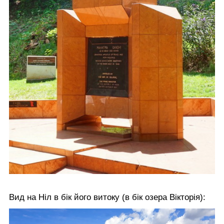
Вид на Ніл в бік його витоку (в бік озера Вікторія):