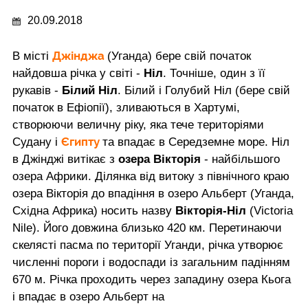
20.09.2018
Джінджа
В місті
(Уганда) бере свій початок
найдовша річка у світі -
Ніл
. Точніше, один з її
рукавів -
Білий Ніл
. Білий і Голубий Ніл (бере свій
початок в Ефіопії), зливаються в Хартумі,
створюючи величну ріку, яка тече територіями
Єгипту
Судану і
та впадає в Середземне море. Ніл
в Джінджі витікає з
озера Вікторія
- найбільшого
озера Африки. Ділянка від витоку з північного краю
озера Вікторія до впадіння в озеро Альберт (Уганда,
Східна Африка) носить назву
Вікторія-Ніл
(Victoria
Nile). Його довжина близько 420 км. Перетинаючи
скелясті пасма по території Уганди, річка утворює
численні пороги і водоспади із загальним падінням
670 м. Річка проходить через западину озера Кьога
і впадає в озеро Альберт на