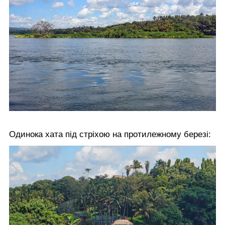
Одинока хата під стріхою на протилежному березі: