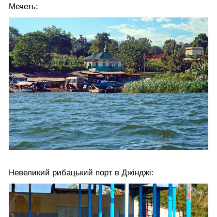
Мечеть:
Невеликий рибацький порт в Джінджі: