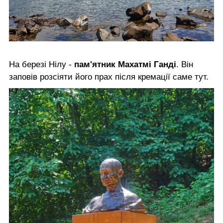
На березі Нілу -
пам'ятник Махатмі Ганді
. Він
заповів розсіяти його прах після кремації саме тут.