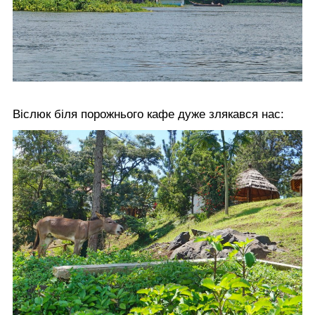
Віслюк біля порожнього кафе дуже злякався нас: