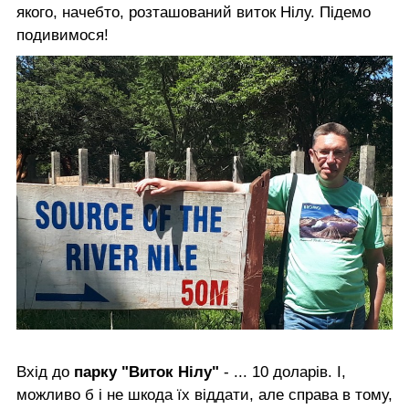
якого, начебто, розташований виток Нілу. Підемо
подивимося!
Вхід до
парку "Виток Нілу"
- ... 10 доларів. І,
можливо б і не шкода їх віддати, але справа в тому,