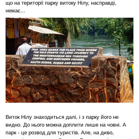
що на території парку витоку Нілу, насправді,
немає...
Виток Нілу знаходиться далі, і з парку його не
видно. До нього можна доплити лише на човні. А
парк - це розвод для туристів. Але, на диво,