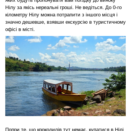
яких будуть пропонувати вам поїздку до виноку
Нілу за якісь нереальні гроші. Не ведіться. До 0-го
кілометру Нілу можна потрапити з іншого місця і
значно дешевше, взявши екскурсію в туристичному
офісі в місті.
Попри те, що крокодилів тут немає, купатися в Нілі