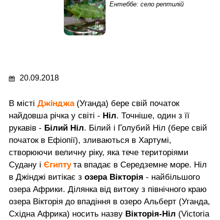
Ентеббе: село рептилій
20.09.2018
Джінджа
В місті
(Уганда) бере свій початок
найдовша річка у світі -
Ніл
. Точніше, один з її
рукавів -
Білий Ніл
. Білий і Голубий Ніл (бере свій
початок в Ефіопії), зливаються в Хартумі,
створюючи величну ріку, яка тече територіями
Єгипту
Судану і
та впадає в Середземне море. Ніл
в Джінджі витікає з
озера Вікторія
- найбільшого
озера Африки. Ділянка від витоку з північного краю
озера Вікторія до впадіння в озеро Альберт (Уганда,
Східна Африка) носить назву
Вікторія-Ніл
(Victoria