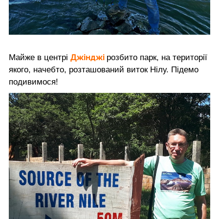
Джінджі
Майже в центрі
розбито парк, на території
якого, начебто, розташований виток Нілу. Підемо
подивимося!