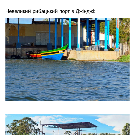
Невеликий рибацький порт в Джінджі: