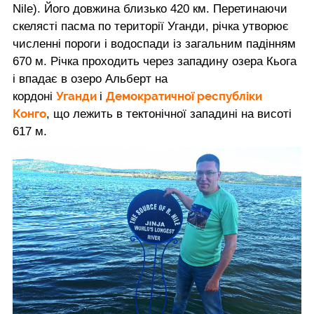
Nile). Його довжина близько 420 км. Перетинаючи
скелясті пасма по території Уганди, річка утворює
численні пороги і водоспади із загальним падінням
670 м. Річка проходить через западину озера Кьога
і впадає в озеро Альберт на
Уганди
Демократичної республіки
кордоні
і
Конго
, що лежить в тектонічної западині на висоті
617 м.