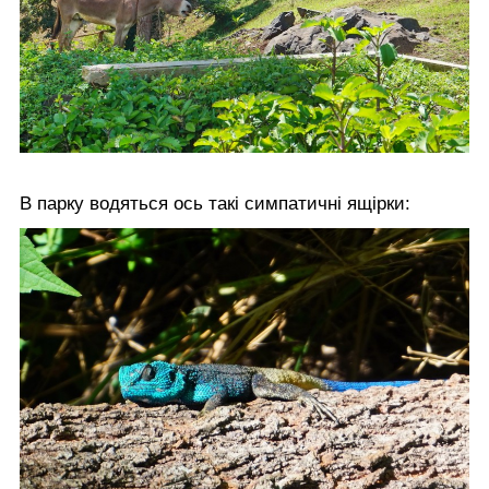
В парку водяться ось такі симпатичні ящірки: