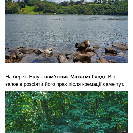
На березі Нілу -
пам'ятник Махатмі Ганді
. Він
заповів розсіяти його прах після кремації саме тут.