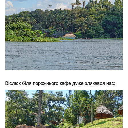
Віслюк біля порожнього кафе дуже злякався нас: