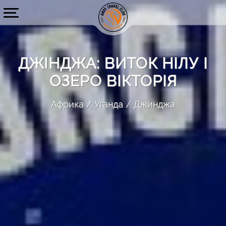
ДЖІНДЖА: ВИТОК НІЛУ І
ОЗЕРО ВІКТОРІЯ
Африка
Уганда
Джинджа