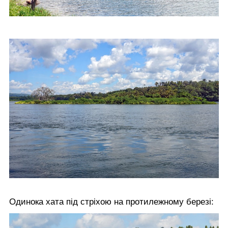
Одинока хата під стріхою на протилежному березі: