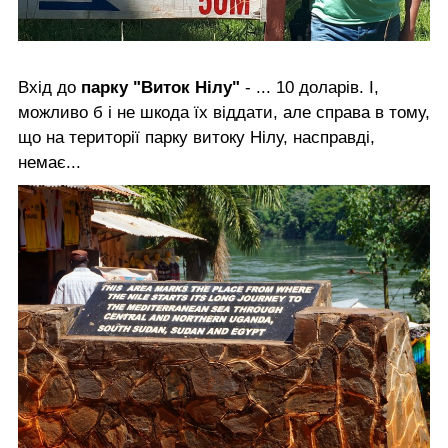
Вхід до
парку "Виток Нілу"
- ... 10 доларів. І,
можливо б і не шкода їх віддати, але справа в тому,
що на території парку витоку Нілу, насправді,
немає...