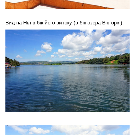
Вид на Ніл в бік його витоку (в бік озера Вікторія):