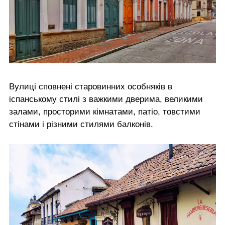
Вулиці сповнені старовинних особняків в
іспанському стилі з важкими дверима, великими
залами, просторими кімнатами, патіо, товстими
стінами і різними стилями балконів.