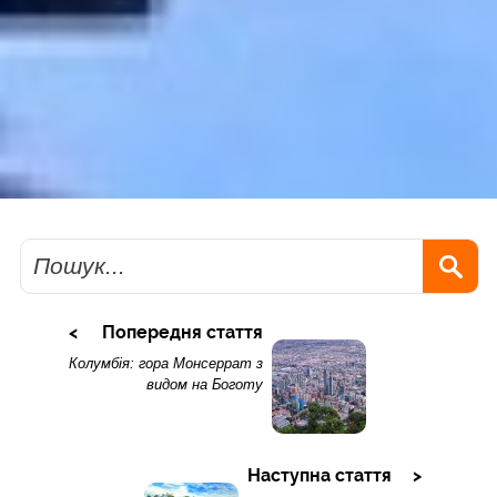
Пошук
Попередня стаття
Колумбія: гора Монсеррат з
видом на Боготу
Наступна стаття